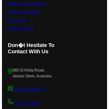
Return & Cancelletion
Delivery Schedule
Get a Call
Online Enquiry
Don�t Hesitate To
Contact With Us
380 St Kilda Road,
Jackso Store, Australia
test@example.com
012 324 45698