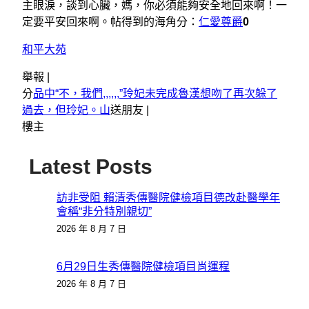
主眼淚，談到心臟，媽，你必須能夠安全地回來啊！一
定要平安回來啊。帖得到的海角分：
仁愛尊爵
0
和平大苑
舉報 |
分
品中“不，我們,,,,,,”玲妃未完成魯漢想吻了再次躲了
過去，但玲妃。山
送朋友 |
樓主
Latest Posts
訪非受阻 賴清秀傳醫院健檢項目德改赴醫學年
會稱“非分特別親切”
2026 年 8 月 7 日
6月29日生秀傳醫院健檢項目肖運程
2026 年 8 月 7 日