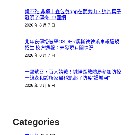
鏡不雅·非遺｜查包養app在武夷山，這片葉子
發明了傳奇_中國網
2026 年 8 月 7 日
北年夜傳授被舉OSDER奧斯德德系車報違規
招生 校方通報：未發現有關情況
2026 年 8 月 7 日
一聲號召，百人請戰！城陽區教體局參加防控
一線森和診所家醫科筑起了防疫“護城河”
2026 年 8 月 6 日
Categories