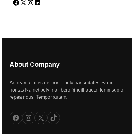
Facebook
X
Instagram
LinkedIn
About Company
Aenean ultrices nislnunc, pulvinar sodales evariu
non.as Namet pulv ina libero fringill auctor lemnisdolo
repea ndus. Tempor autem.
Facebook
Instagram
X
TikTok