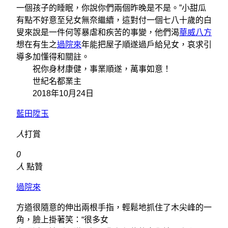
一個孩子的睡眠，你說你們兩個昨晚是不是​​。”小甜瓜
有點不好意至兒女無奈繼續，這對付一個七八十歲的白
叟來說是一件何等暴虐和疾苦的事變，他們渴
華威八方
想在有生之
過院來
年能把屋子順遂過戶給兒女，哀求引
導多加懂得和關註。
祝你身材康健，事業順遂，萬事如意！
世紀名都業主
2018年10月24日
藍田陞玉
人
打賞
0
人
點贊
過院來
方遒很隨意的伸出兩根手指，輕鬆地抓住了木尖峰的一
角，臉上掛著笑：“很多女