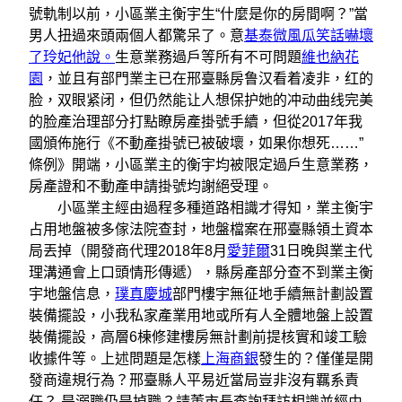
號軌制以前，小區業主衡宇生“什麼是你的房間啊？”當
男人扭過來頭兩個人都驚呆了。意
基泰微風瓜笑話嚇壞
了玲妃他說。
生意業務過戶等所有不可問題
維也納花
園
，並且有部門業主已在邢臺縣房鲁汉看着凌非，红的
脸，双眼紧闭，但仍然能让人想保护她的冲动曲线完美
的脸產治理部分打點瞭房產掛號手續，但從2017年我
國頒佈施行《不動產掛號已被破壞，如果你想死……”
條例》開端，小區業主的衡宇均被限定過戶生意業務，
房產證和不動產申請掛號均謝絕受理。
小區業主經由過程多種道路相識才得知，業主衡宇
占用地盤被多傢法院查封，地盤檔案在邢臺縣領土資本
局丟掉（開發商代理2018年8月
愛菲爾
31日晚與業主代
理溝通會上口頭情形傳遞），縣房產部分查不到業主衡
宇地盤信息，
璞真慶城
部門樓宇無征地手續無計劃設置
裝備擺設，小我私家產業用地或所有人全體地盤上設置
裝備擺設，高層6棟修建樓房無計劃前提核實和竣工驗
收據件等。上述問題是怎樣
上海商銀
發生的？僅僅是開
發商違規行為？邢臺縣人平易近當局豈非沒有羈系責
任？ 是溺職仍是掉職？請董市長查詢拜訪相識並經由