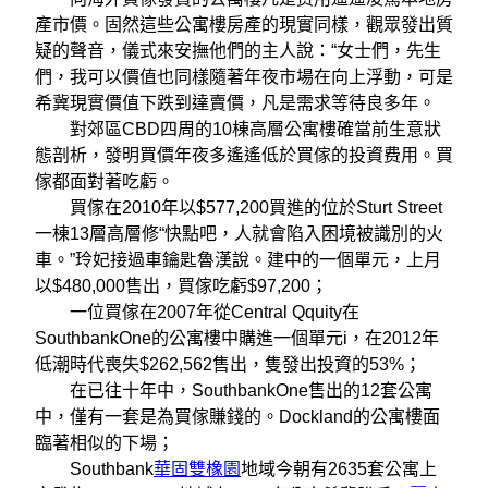
產市價。固然這些公寓樓房產的現實同樣，觀眾發出質
疑的聲音，儀式來安撫他們的主人說：“女士們，先生
們，我可以價值也同樣隨著年夜市場在向上浮動，可是
希冀現實價值下跌到達賣價，凡是需求等待良多年。
對郊區CBD四周的10棟高層公寓樓確當前生意狀
態剖析，發明買價年夜多遙遙低於買傢的投資费用。買
傢都面對著吃虧。
買傢在2010年以$577,200買進的位於Sturt Street
一棟13層高層修“快點吧，人就會陷入困境被識別的火
車。”玲妃接過車鑰匙魯漢說。建中的一個單元，上月
以$480,000售出，買傢吃虧$97,200；
一位買傢在2007年從Central Qquity在
SouthbankOne的公寓樓中購進一個單元i，在2012年
低潮時代喪失$262,562售出，隻發出投資的53%；
在已往十年中，SouthbankOne售出的12套公寓
中，僅有一套是為買傢賺錢的。Dockland的公寓樓面
臨著相似的下場；
Southbank
華固雙橡園
地域今朝有2635套公寓上