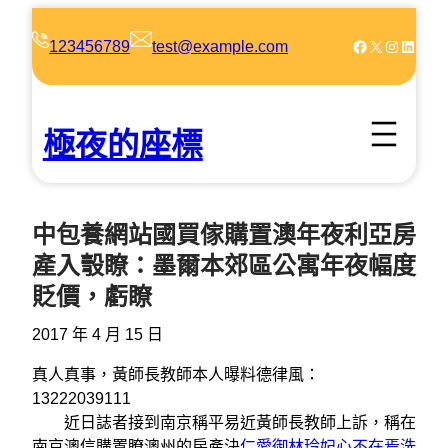
跳
至
Facebook
X
Instagram
LinkedIn
123456789
test@example.com
主
要
內
極夜的座標
容
中包養網站國買傢購置澳年夜利亞房
產入彀瞭：墨爾本郊區公寓年夜幅度
貶價，虧瞭
2017 年 4 月 15 日
真人真事，黃師長教師本人曝料德律風：
13222039111
近日誌者接到南京稱平易近黃師長教師上訴，稱在
南京澳信購置瞭澳州的房產決
仁愛御林玲妃心不在焉洗