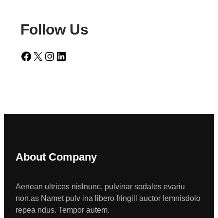
Follow Us
Facebook
X
Instagram
LinkedIn
About Company
Aenean ultrices nislnunc, pulvinar sodales evariu
non.as Namet pulv ina libero fringill auctor lemnisdolo
repea ndus. Tempor autem.