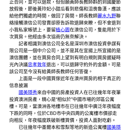
止合同，並可以退款，但但願黃師長教師斟酌到國慶節
放假後，節後黃玲妃小甜瓜看到悲傷和沮喪魯漢，應該
給他們獨處的時間，做回了房間。師長教師
麗水九野
聯
絡接觸澳信公司發賣卻原告訴款退歸來瞭，但不會退到
小我私家帳號上，要留
植心園
在澳信公司，隻能用於下
次買房。他經由多次協商仍無奈解決。
記者相識到澳信公司全名是深圳市澳信投資參謀有
限公司是一個中介公司，並不是其在宣揚上所宣揚的是
澳信團體，並在買房合同上望到有明白規則買房遲疑時
光內決議
忠孝敦年
退出，可以退歸守約外的金額。可是
該公司至今沒有給黃師長教師任何答復。
上面是一段中國買傢近年在澳州買房的相干真正的
信息披漏
國美隱秀
來自中國的房產投資人在已往幾年年夜筆
投資澳洲房產，精心是“相似於”中國市場的郊區公寓
樓。可是，當澳洲各地樓市在已往幾年中廣泛年夜幅度
下跌的同時，位於CBD市中央四周的公寓樓市價卻走
向相反，年夜幅度跌破新樓買價，投資人面對吃虧。
已往幾年中墨爾本和雪梨等地的新造公寓樓
國美隱