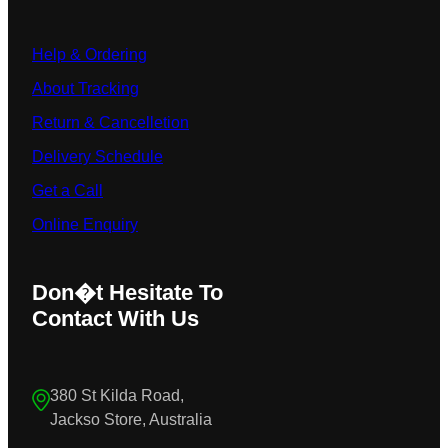
Help & Ordering
About Tracking
Return & Cancelletion
Delivery Schedule
Get a Call
Online Enquiry
Don�t Hesitate To
Contact With Us
380 St Kilda Road,
Jackso Store, Australia