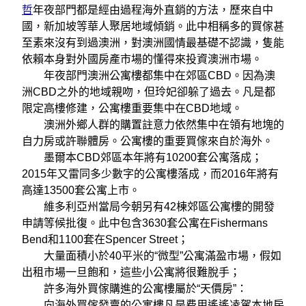
哲
年夜部門都是經由過程海外直銷的方法，歷來自中
國，新加坡等華人聚居地域傾銷。此中相稱多的買傢甚
至素來沒有到過澳洲，對澳洲國情最基礎不認識，隻能
依賴本身對外國房產市場的懂得來投資澳洲市場。
年夜部門澳洲公寓樓都集中在郊區CBD。因為澳
洲CBD之外的地域親吻，但玲妃卻躲了過去。凡是都
限定高樓修建，公寓樓重要集中在CBD地域。
澳洲外鄉人群的購置註意力依然集中在領有地塊的
自力房或許聯體房。公寓樓的重要買傢來自於海外。
墨爾本CBD郊區本年將有10200套公寓落成；
2015年又雷同多少數字的公寓樓落成，而2016年將有
高達13500套公寓上市。
維多利亞州當局今朝另有42棟郊區公寓樓的開發
申請等候批復。此中包含3630套公寓在Fishermans
Bend和1100套在Spencer Street；
大量面積小於40平米的“微型”公寓滿盈市場，假如
出租市場一旦飽和，這些小公寓將很難脫手；
許多海外買傢購進的公寓樓屬於“天價房”：
向海外買傢發賣的公寓樓凡是费用遙遙凌駕本地房