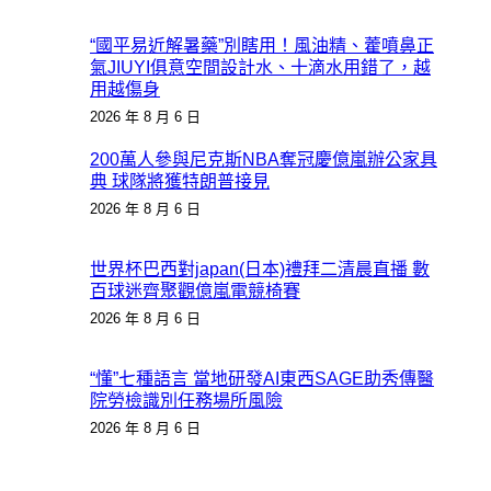
“國平易近解暑藥”別瞎用！風油精、藿噴鼻正
氣JIUYI俱意空間設計水、十滴水用錯了，越
用越傷身
2026 年 8 月 6 日
200萬人參與尼克斯NBA奪冠慶億嵐辦公家具
典 球隊將獲特朗普接見
2026 年 8 月 6 日
世界杯巴西對japan(日本)禮拜二清晨直播 數
百球迷齊聚觀億嵐電競椅賽
2026 年 8 月 6 日
“懂”七種語言 當地研發AI東西SAGE助秀傳醫
院勞檢識別任務場所風險
2026 年 8 月 6 日