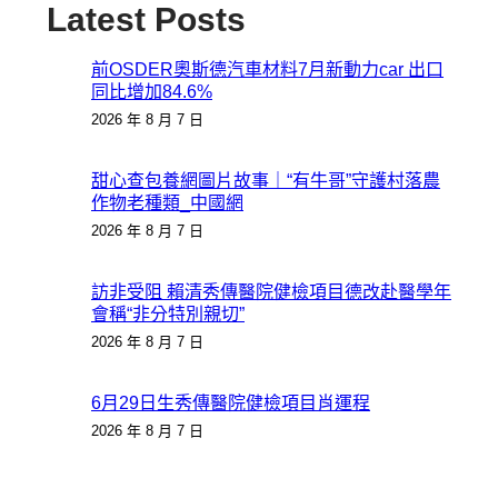
Latest Posts
前OSDER奧斯德汽車材料7月新動力car 出口
同比增加84.6%
2026 年 8 月 7 日
甜心查包養網圖片故事｜“有牛哥”守護村落農
作物老種類_中國網
2026 年 8 月 7 日
訪非受阻 賴清秀傳醫院健檢項目德改赴醫學年
會稱“非分特別親切”
2026 年 8 月 7 日
6月29日生秀傳醫院健檢項目肖運程
2026 年 8 月 7 日