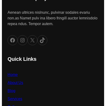
Aenean ultrices nislnunc, pulvinar sodales evariu
non.as Namet pulv ina libero fringill auctor lemnisdolo
repea ndus. Tempor autem.
Facebook
Instagram
X
TikTok
Quick Links
Home
About Us
Blog
Services