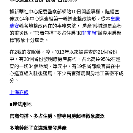
據新華社中心紀委監察部網站10日開設專欄，陸續宣
佈2014年中心巡查組第一輪巡查整改情形。從本
皇騰
瑞安
輪各地整改內在的事務來望，“房產”畛域還是腐朽
的重災區，“官商勾搭”“多占住房”和
非非想
“辦專用房超
標”徵象十分廣泛。
在2我的安眠藥，哼。”013年以來被巡查的21個省份
中，有20個省份發明瞭房產腐朽，占比高達95%;在巡
查的一切34個地域、單元中，有19名省部級官員在中
心巡查組入駐後落馬，不少高官落馬與房地工業密不成
分。
上海商銀
■違法用地
官商勾搭、多占住房、辦專用房超標徵象廣泛
多地幹部子女違規開發房產