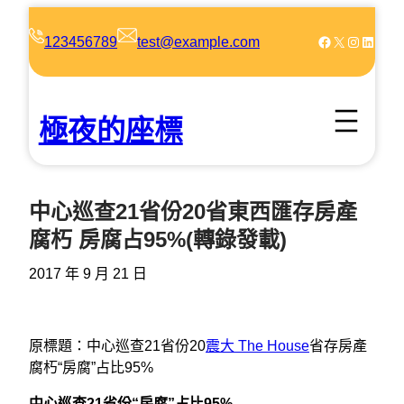
跳
至
Facebook
X
Instagram
LinkedIn
123456789
test@example.com
主
要
內
極夜的座標
容
中心巡查21省份20省東西匯存房產
腐朽 房腐占95%(轉錄發載)
2017 年 9 月 21 日
原標題：中心巡查21省份20
震大 The House
省存房產
腐朽“房腐”占比95%
中心巡查21省份“房腐”占比95%