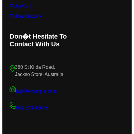
Get a Call
Online Enquiry
Don�t Hesitate To
Contact With Us
380 St Kilda Road,
Jackso Store, Australia
test@example.com
012 324 45698