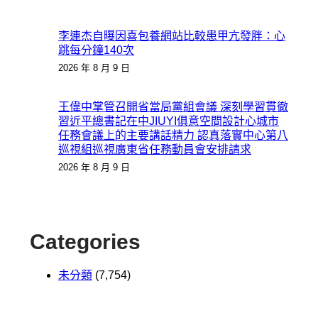
李連杰自曝因喜包養網站比較患甲亢發胖：心
跳每分鐘140次
2026 年 8 月 9 日
王偉中掌管召開省當局黨組會議 深刻學習貫徹
習近平總書記在中JIUYI俱意空間設計心城市
任務會議上的主要講話精力 認真落實中心第八
巡視組巡視廣東省任務動員會安排請求
2026 年 8 月 9 日
Categories
未分類
(7,754)