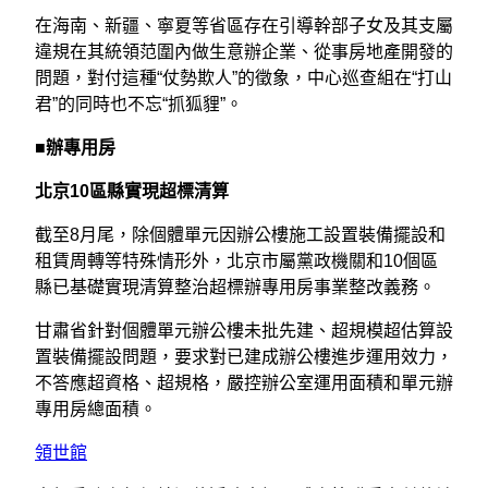
在海南、新疆、寧夏等省區存在引導幹部子女及其支屬
違規在其統領范圍內做生意辦企業、從事房地產開發的
問題，對付這種“仗勢欺人”的徵象，中心巡查組在“打山
君”的同時也不忘“抓狐貍”。
■辦專用房
北京10區縣實現超標清算
截至8月尾，除個體單元因辦公樓施工設置裝備擺設和
租賃周轉等特殊情形外，北京市屬黨政機關和10個區
縣已基礎實現清算整治超標辦專用房事業整改義務。
甘肅省針對個體單元辦公樓未批先建、超規模超估算設
置裝備擺設問題，要求對已建成辦公樓進步運用效力，
不答應超資格、超規格，嚴控辦公室運用面積和單元辦
專用房總面積。
領世館