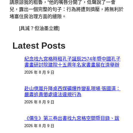
請原諒我的粗魯，“他的嘴唇分開了，低聲說了一會
兒，露出一個完整的句子：行為將遭到擠壓，將無利於
堵塞住房治理方面的縫隙。
[具滅？但油墨立體]
Latest Posts
紀念找九宮格時租孔子誕辰2574年暨中國孔子
書畫研討院建院十五周年名家書畫展在濟舉辦
2026 年 8 月 9 日
赴山億嵐升降桌西煤礦爆炸變亂現場 張國清：
嚴肅追責懲處違法違規行為
2026 年 8 月 9 日
《儒生》第三卷出書找九宮格空間暨目錄、跋
2026 年 8 月 9 日