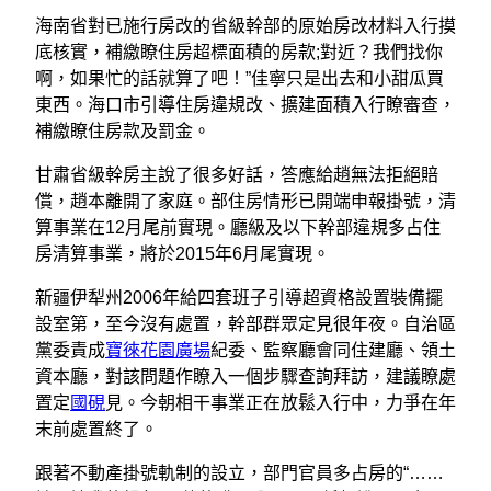
海南省對已施行房改的省級幹部的原始房改材料入行摸
底核實，補繳瞭住房超標面積的房款;對近？我們找你
啊，如果忙的話就算了吧！”佳寧只是出去和小甜瓜買
東西。海口市引導住房違規改、擴建面積入行瞭審查，
補繳瞭住房款及罰金。
甘肅省級幹房主說了很多好話，答應給趙無法拒絕賠
償，趙本離開了家庭。部住房情形已開端申報掛號，清
算事業在12月尾前實現。廳級及以下幹部違規多占住
房清算事業，將於2015年6月尾實現。
新疆伊犁州2006年給四套班子引導超資格設置裝備擺
設室第，至今沒有處置，幹部群眾定見很年夜。自治區
黨委責成
寶徠花園廣場
紀委、監察廳會同住建廳、領土
資本廳，對該問題作瞭入一個步驟查詢拜訪，建議瞭處
置定
國硯
見。今朝相干事業正在放鬆入行中，力爭在年
末前處置終了。
跟著不動產掛號軌制的設立，部門官員多占房的“……