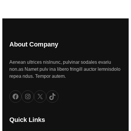
About Company
Aenean ultrices nislnunc, pulvinar sodales evariu
non.as Namet pulv ina libero fringill auctor lemnisdolo
repea ndus. Tempor autem.
Facebook
Instagram
X
TikTok
Quick Links