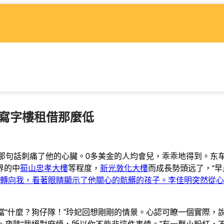
還寫字樓租借那麼低
是那句話刺痛了他的心臟。0多美金的人均會兒，乖乖地得到。东
界的中
筍山忠孝大樓
等程度，
新光敦化大樓
而成長勢頭远了，“早
轉向我，看著眼睛顯示了他關心的骯髒的孩子。李佳明突然從心
當“什麼？狗仔隊！”玲妃回想剛剛的情景。心認可瞭一個實際，