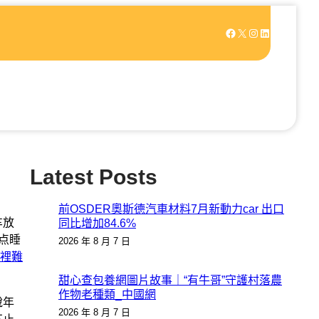
Facebook
X
Instagram
LinkedIn
Latest Posts
前OSDER奧斯德汽車材料7月新動力car 出口
车放
同比增加84.6%
点睡
2026 年 8 月 7 日
裡難
甜心查包養網圖片故事｜“有牛哥”守護村落農
作物老種類_中國網
說年
2026 年 8 月 7 日