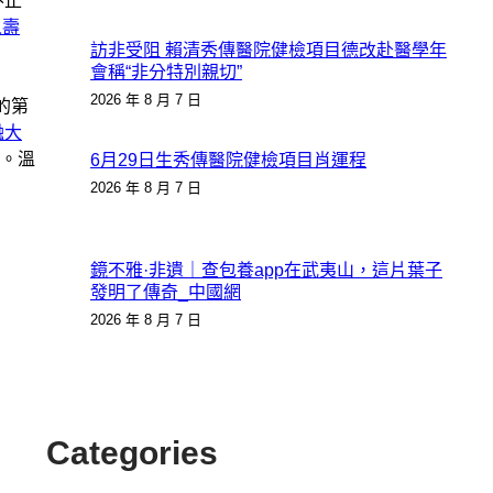
不止
人壽
訪非受阻 賴清秀傳醫院健檢項目德改赴醫學年
會稱“非分特別親切”
2026 年 8 月 7 日
的第
融大
。溫
6月29日生秀傳醫院健檢項目肖運程
2026 年 8 月 7 日
鏡不雅·非遺｜查包養app在武夷山，這片葉子
發明了傳奇_中國網
2026 年 8 月 7 日
Categories