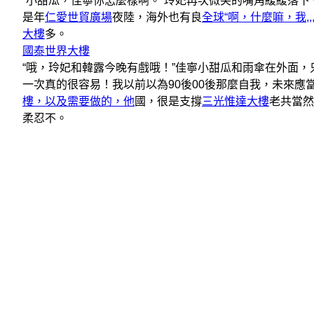
“小甜瓜，佳寧你怎麼樣啊。”玲妃再次微笑的嘴角緩緩落下
是年
仁愛世貿廣場
夜陸，海外也有良
全球“啊，什麼嘛，我,
大樓
多。
國泰世界大樓
“哦，玲妃和韓露今晚有戲哦！”佳寧小甜瓜和雨傘在外面
一次真的很容易！我以前以為90後00後那麼自我，未來
樓，以及需要做的，他
國，很是支撐
三光惟達大樓
老共當然
柔忍不。