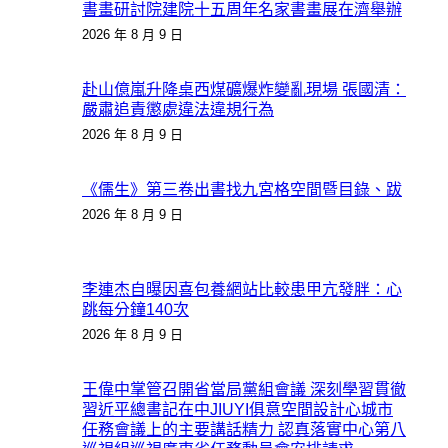
書畫研討院建院十五周年名家書畫展在濟舉辦
2026 年 8 月 9 日
赴山億嵐升降桌西煤礦爆炸變亂現場 張國清：
嚴肅追責懲處違法違規行為
2026 年 8 月 9 日
《儒生》第三卷出書找九宮格空間暨目錄、跋
2026 年 8 月 9 日
李連杰自曝因喜包養網站比較患甲亢發胖：心
跳每分鐘140次
2026 年 8 月 9 日
王偉中掌管召開省當局黨組會議 深刻學習貫徹
習近平總書記在中JIUYI俱意空間設計心城市
任務會議上的主要講話精力 認真落實中心第八