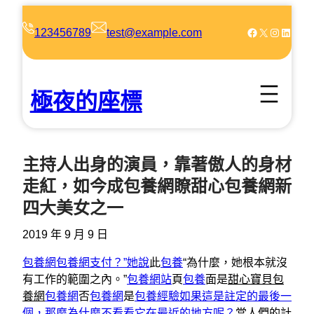
跳
至
Facebook
X
Instagram
LinkedIn
123456789
test@example.com
主
要
內
極夜的座標
容
主持人出身的演員，靠著傲人的身材
走紅，如今成包養網瞭甜心包養網新
四大美女之一
2019 年 9 月 9 日
包養網
包養網支付？”她說
此
包養
“為什麼，她根本就沒
有工作的範圍之內。”
包養網站
頁
包養
面是
甜心寶貝包
養網
包養網
否
包養網
是
包養經驗如果這是註定的最後一
個，那麼為什麼不看看它在最近的地方呢？
當人們的計