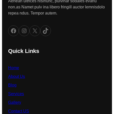
Aenean ultrices nislnunc, pulvinar sodales evariu
non.as Namet pulv ina libero fringill auctor lemnisdolo
repea ndus. Tempor autem.
Facebook
Instagram
X
TikTok
Quick Links
Home
About Us
Blog
Services
Gallery
Contact US