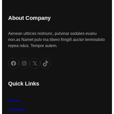
About Company
Aenean ultrices nislnunc, pulvinar sodales evariu
non.as Namet pulv ina libero fringill auctor lemnisdolo
repea ndus. Tempor autem.
Facebook
Instagram
X
TikTok
Quick Links
Home
About Us