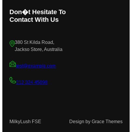
Don�t Hesitate To
Contact With Us
380 St Kilda Road,
Jackso Store, Australia
test@example.com
012 324 45698
MilkyLush FSE
Design by Grace Themes