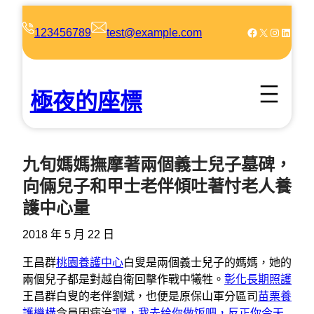
跳
至
Facebook
X
Instagram
LinkedIn
123456789
test@example.com
主
要
內
極夜的座標
容
九旬媽媽撫摩著兩個義士兒子墓碑，
向倆兒子和甲士老伴傾吐著忖老人養
護中心量
2018 年 5 月 22 日
王昌群
桃園養護中心
白叟是兩個義士兒子的媽媽，她的
兩個兒子都是對越自衛回擊作戰中犧牲。
彰化長期照護
王昌群白叟的老伴劉斌，也便是原保山軍分區司
苗栗養
護機構
令員因病治
“嘿，我去给你做饭吧，反正你今天