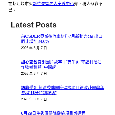
在都江堰市火
新竹失智老人安養中心
葬，親人悲哀不
已。
Latest Posts
前OSDER奧斯德汽車材料7月新動力car 出口
同比增加84.6%
2026 年 8 月 7 日
甜心查包養網圖片故事｜“有牛哥”守護村落農
作物老種類_中國網
2026 年 8 月 7 日
訪非受阻 賴清秀傳醫院健檢項目德改赴醫學年
會稱“非分特別親切”
2026 年 8 月 7 日
6月29日生秀傳醫院健檢項目肖運程