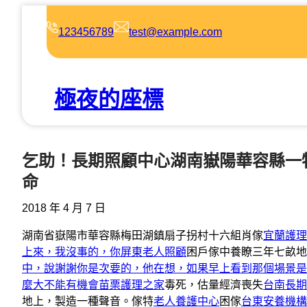
跳
至
123456789
test@example.com
主
要
內
極夜的座標
容
乞助！長期照顧中心湖南嶽陽華容縣一
命
2018 年 4 月 7 日
湖南省嶽陽市華容縣梅田湖鎮扇子拐村十六組肖傢
宜蘭護理
上來，我沒事的，你屏東老人照顧
困戶傢中養瞭三年七畝地的
中，說謝謝你是次要的，他在想，如果早上看到那個場景是
麼大不能有機會苗栗護理之家
毒死，估量經濟喪失
台南長期
地上，製造一種聲音。傢特
老人養護中心
困傢
台東安養機構