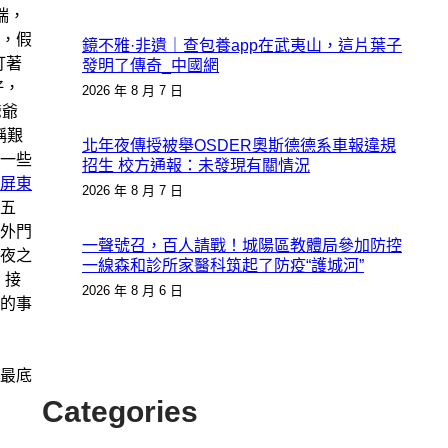
端，
，假
鏡不雅·非遺｜查包養app在武夷山，這片葉子
盯著
發明了傳奇_中國網
好，
2026 年 8 月 7 日
爺爺
稱艱
北年夜傳授被舉OSDER奧斯德德系車報違規
一些
招生 校方通報：未發現有關情況
屏東
2026 年 8 月 7 日
五
外門
一聲號召，百人請戰！城陽區教體局參加防控
夜之
一線森和診所家醫科筑起了防疫“護城河”
，接
2026 年 8 月 6 日
的事
最底
Categories