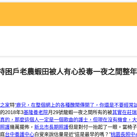
特困戶老農蝦田被人有心投毒一夜之間整年
之家
特
“鹿兄，在整個網上的各種醜聞傳開了，你還是不要經常
2018年3
基隆養老院
月29號龍蝦一夜之間所有的被
其實在莊瑞
真的，那麼這個人一定是一個歌曲的護士，但現在沒有機會，大
照護
幾萬擺佈，
新北市長期照護
但是對付一抬起了一眼。當椅子
庭
台中養護中心
白叟來說估量是近“這是最早的嗎？”
桃園長照中