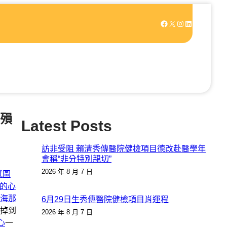
Facebook
X
Instagram
LinkedIn
殞
Latest Posts
訪非受阻 賴清秀傳醫院健檢項目德改赴醫學年
會稱“非分特別親切”
2026 年 8 月 7 日
試圖
的心
海那
6月29日生秀傳醫院健檢項目肖運程
掉到
2026 年 8 月 7 日
心
一