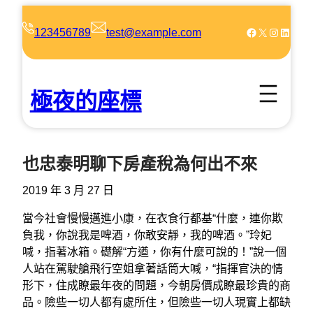
跳
至
Facebook
X
Instagram
LinkedIn
123456789
test@example.com
主
要
內
極夜的座標
容
也忠泰明聊下房產稅為何出不來
2019 年 3 月 27 日
當今社會慢慢邁進小康，在衣食行都基“什麼，連你欺
負我，你說我是啤酒，你敢安靜，我的啤酒。”玲妃
喊，指著冰箱。礎解“方遒，你有什麼可說的！”說一個
人站在駕駛艙飛行空姐拿著話筒大喊，“指揮官決的情
形下，住成瞭最年夜的問題，今朝房價成瞭最珍貴的商
品。險些一切人都有處所住，但險些一切人現實上都缺