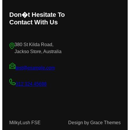
Don�t Hesitate To
Contact With Us
380 St Kilda Road,
Jackso Store, Australia
test@example.com
012 324 45698
MilkyLush FSE
Design by Grace Themes