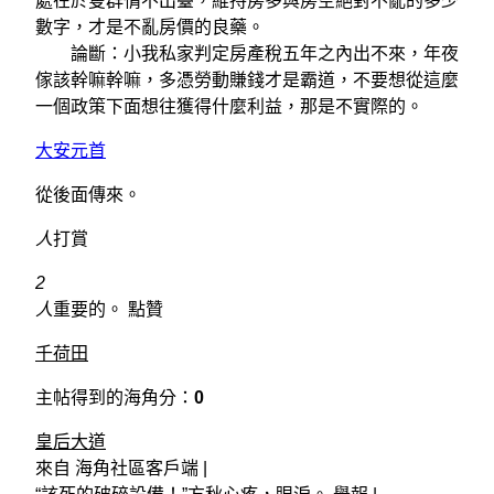
處在於隻群情不出臺，維持房多與房空絕對不亂的多少
數字，才是不亂房價的良藥。
論斷：小我私家判定房產稅五年之內出不來，年夜
傢該幹嘛幹嘛，多憑勞動賺錢才是霸道，不要想從這麼
一個政策下面想往獲得什麼利益，那是不實際的。
大安元首
從後面傳來。
人
打賞
2
人
重要的。 點贊
千荷田
主帖得到的海角分：
0
皇后大道
來自 海角社區客戶端 |