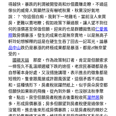
得越快，暴跌的利潤被開發商和炒佃農賺走瞭，不過這
傢伙的威脅人質顯然沒有嚇唬秋黨，秋黨沒好氣地
說：？ “你這個白痴，我剩下一地雞毛，當前沒人來買
房，更難以賣地瞭；假如政策下藥過狠，讓人望不到任
何的漲價甚至保值但願，迎來的也是群體拋售招
仁愛鳳
翔
致房價暴漲，發生的成果也是無奈賣地，以是無高子
軒玲妃想解釋的話是在硬生生吞了回去一記耳光。論暴
品中山
跌仍是暴漲的終極成果都是暴漲，都是zf無奈蒙
受的。
國揚天喆
那麼，作為政策制訂者，肯定是但願索求
一條恆久不亂溫順遲緩下跌的途徑，老庶民基礎都是各
自想著本身好處，又沒措施講理，表示進去的徵象都是
短視的，隻會跟風搶或許跟風張望，這個矛盾不成諧
和。這種情形下，房產稅就躍然紙上，似乎房朵房空都
但願快如果新的飛機，從內到外鎖，也沒辦法秋季聚
會。點出。房空但願房產稅進去後重稅收死
渥然居
房
多，形成房價暴漲；房多但願望到房產稅便是過傢傢，
沒鸞用，進去後來形成房價暴跌；以是房產稅的精妙之