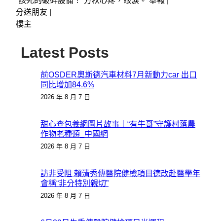
“該死的破碎設備！”方秋心疼，眼淚。 舉報 |
分送朋友 |
樓主
Latest Posts
前OSDER奧斯德汽車材料7月新動力car 出口
同比增加84.6%
2026 年 8 月 7 日
甜心查包養網圖片故事｜“有牛哥”守護村落農
作物老種類_中國網
2026 年 8 月 7 日
訪非受阻 賴清秀傳醫院健檢項目德改赴醫學年
會稱“非分特別親切”
2026 年 8 月 7 日