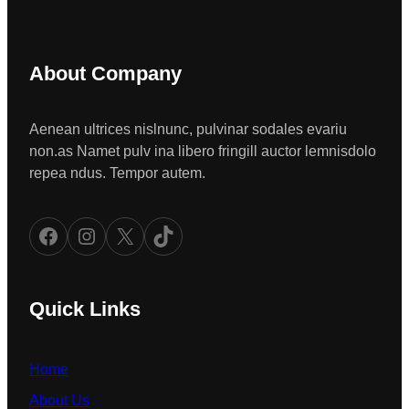
About Company
Aenean ultrices nislnunc, pulvinar sodales evariu
non.as Namet pulv ina libero fringill auctor lemnisdolo
repea ndus. Tempor autem.
Facebook
Instagram
X
TikTok
Quick Links
Home
About Us