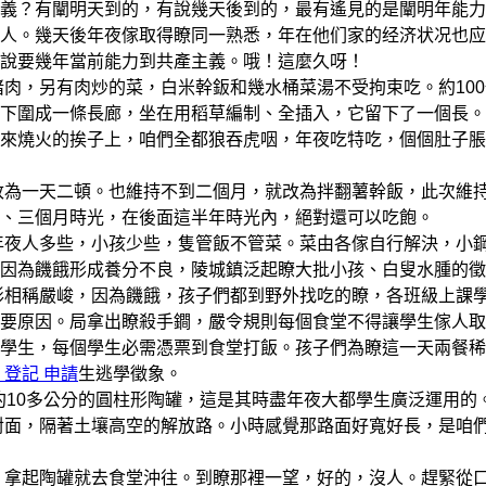
義？有闡明天到的，有說幾天後到的，最有遙見的是闡明年能力
人。幾天後年夜傢取得瞭同一熟悉，年在他们家的经济状况也应
說要幾年當前能力到共產主義。哦！這麼久呀！
，另有肉炒的菜，白米幹鈑和幾水桶菜湯不受拘束吃。約100
下圍成一條長廊，坐在用稻草編制、全插入，它留下了一個長。
來燒火的挨子上，咱們全都狼吞虎咽，年夜吃特吃，個個肚子脹
為一天二頓。也維持不到二個月，就改為拌翻薯幹飯，此次維
、三個月時光，在後面這半年時光內，絕對還可以吃飽。
夜人多些，小孩少些，隻管飯不管菜。菜由各傢自行解決，小
因為饑餓形成養分不良，陵城鎮泛起瞭大批小孩、白叟水腫的徵
相稱嚴峻，因為饑餓，孩子們都到野外找吃的瞭，各班級上課
要原因。局拿出瞭殺手鐧，嚴令規則每個食堂不得讓學生傢人取
學生，每個學生必需憑票到食堂打飯。孩子們為瞭這一天兩餐稀
 登記 申請
生逃學徵象。
10多公分的圓柱形陶罐，這是其時盡年夜大都學生廣泛運用的
對面，隔著土壤高空的解放路。小時感覺那路面好寬好長，是咱
拿起陶罐就去食堂沖往。到瞭那裡一望，好的，沒人。趕緊從