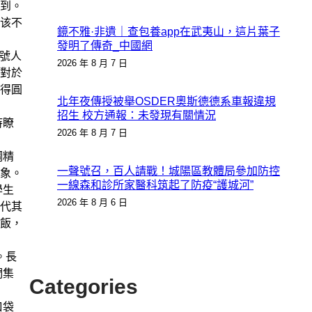
到。
该不
鏡不雅·非遺｜查包養app在武夷山，這片葉子
發明了傳奇_中國網
號人
2026 年 8 月 7 日
對於
得圓
北年夜傳授被舉OSDER奧斯德德系車報違規
招生 校方通報：未發現有關情況
持瞭
2026 年 8 月 7 日
鋼精
一聲號召，百人請戰！城陽區教體局參加防控
象。
一線森和診所家醫科筑起了防疫“護城河”
學生
2026 年 8 月 6 日
代其
飯，
。長
們集
Categories
口袋