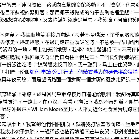
取出飯票，連同陶罐一路遞向鳥巢體育館移動。不一會兒，他來
後目不斜視的緊盯著，那用椰子殼做成的勺子去陶罐裡量飯，一
到我渴想貪心的眼神，又去陶罐裡添瞭少半勺，我笑瞭，阿嬸也笑
不會穿。 我恭順地雙手接過陶罐，接著捧至嘴邊，忙垂頭吸啜
去傢走，邊走邊吸，在過馬路正垂頭吸吃時，不意被一凸出路面
稀飯潑瞭一地。馬上如天崩地裂，我坐在地上聲淚俱下。不管任
嬸在鳴我，我回頭去食堂門口看往，但見二、三個食堂阿嬸站在
打一份飯往吃吧！”這聲響太悅耳瞭。我一聽到，马上止住哭聲，
再打瞭一份飯
如何 申請 公司 行號一個精靈爵表的碩老拼命猛拍
敢再年夜意瞭，而是望清路面一個步驟一個步驟的逐步走歸這一
奈繼承上來瞭。於是當局采取瞭按月口糧配給軌制，我記得其
全神贯注。一路上，在卢汉盯着看，“鲁汉，我想不再創辦，食堂
沖過來。William Moore至此，人平易近公社食堂實現瞭它
臺。
庭飯桌上，我望到他們個個挑食，就將我打破盛飯陶罐，坐地
我太小傢子氣瞭，一罐稀飯也值得這般不羞年夜哭。我外貌雖也