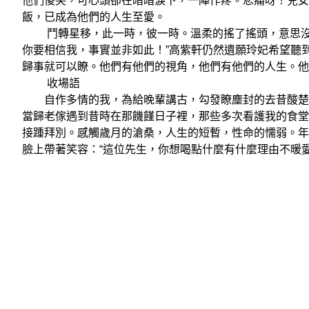
他們傻笑，可心頭卻在暗暗淚下，一陣作疼。悲痛呀！兒女
飯，已成為他們的人生至愛。
鬥轉星移，此一時，彼一時。溫柔的搖了搖頭，意思沒有
你要相信我，事實並非如此！”高紫軒仍然遺願玲妃希望聽
歸事就可以瞭。他們有他們的視角，他們有他們的人生。
收場語
自作多情的我，為給晚輩講古，勾發瞭塵封的去昔酸楚。
當歸老傢遇到昔時在那饑饉日子裡，那些多次看護我的食堂
接踵拜別。感觸歲月的滄桑，人生的短暫，性命的懦弱。年
臉上帶著笑容：“這位先生，你想喝點什麼有什麼理由不暖