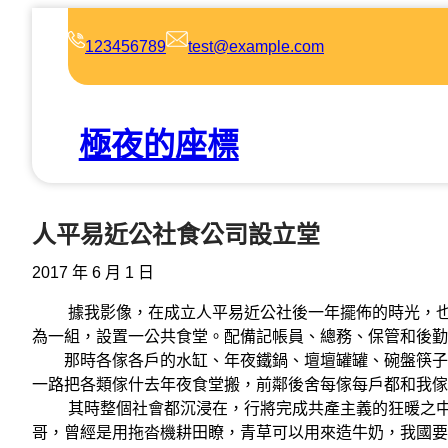
跳
至
123456789
test@example.com
主
要
內
極夜的座標
容
人平易近公社食公司設立堂
2017 年 6 月 1 日
據我影像，在成立人平易近公社後一年擺佈的時光，也便
為一組，設置一公共食堂。配備記帳員、總務、保管和後勤
那時各傢各戶的水缸、年夜鐵鍋、壇壇罐罐、碗盤筷子、
一路把各類傢什去年夜食堂搬，前鄰後舍每傢每戶都和我傢
其時整個社會都沉浸在，行將完成共產主義的狂暖之中
哥，曾經是用拖沓機耕田瞭，青草可以用來造牛奶，我國要