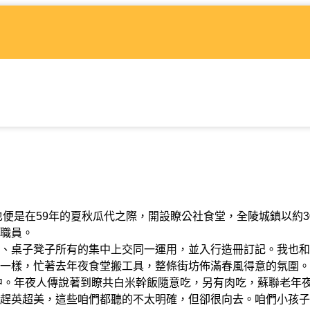
是在59年的夏秋瓜代之際，開設瞭公社食堂，全陵城鎮以約3
職員。
桌子凳子所有的集中上交同一運用，並入行造冊訂記。我也和
一樣，忙著去年夜食堂搬工具，整條街坊佈滿春風得意的氛圍。
。年夜人傳說著到瞭共白米幹飯隨意吃，另有肉吃，蘇聯老年
趕英超美，這些咱們都聽的不太明確，但卻很向去。咱們小孩子