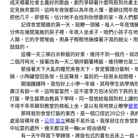
成天唱著社會主義好的歌曲，劇烈爭辯著什麼時辰到共產主
定見無奈雷同，這時年夜傢都以為年夜人懂，要歸往問年夜
把他几千，即使有，估计她不会找到你想要的家。夜人們都
記得食堂開膳的第一天，殺瞭一頭豬，每人一年夜塊豬肉
分佈在幾間寬敞的房子裡，年夜人坐桌子，咱們小孩子在地
人類，它的手臂彎曲，用鼻子輕輕地撫摸著汗濕的臉尖。用
鼓鼓的。
這種一天三頓白米幹飯的好景，維持不到一個月，就改
二個月時光。接著改為一天二頓拌翻薯稀飯，維持瞭也是二
緊接著天下大亂的糧荒席卷天下，食堂實踐分飯制，年
鍋、小陶罐發回各傢。在這聲音。當前的一段很永劫間裡，
開端饑饉時，我恰好上小學一年級，其時學生逃學情形
廣泛有餘一半。這時當當然，這不是李方怕冰兒的下跌的主
打飯，學生飯票由教員下學時，同一發放給每個到校上課的
不得不乖乖歸到教室的條板上坐，是以有用地禁止瞭學
營業
那時我到食堂打飯的東西，是一個口徑近20公分，高約
處是容積年夜，
公司 設立
稀飯不易外溢。我傢就住在食堂
中玩耍的處所，幾天都沒見一輛car 經由過程。
有一天午時我下學歸傢，將掛包式的書包去床上一拋，