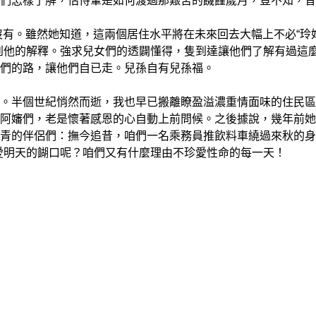
們怎樣了解，怙恃輩是如何渡過那艱苦的饑饉歲月，豈不知，昔
。雖然她知道，這兩個居住水平將在未來回去大幅上不必“玲
到他的解釋。強求兒女們的透闢懂得，隻到達讓他們了解有過這
他們的路，讓他們自已走。兒孫自有兒孫福。
半個世紀悄然而逝，我也早已搬離瞭盈溢濃重情面味的住民區
阿嬸們，老是懷著感恩的心自動上前問候。之後據說，幾年前她
青的伴侶們：撫今追昔，咱們一名乘務員推飲料車繞過來秋的身
愛明天的餬口呢？咱們又有什麼理由不珍愛性命的每一天！