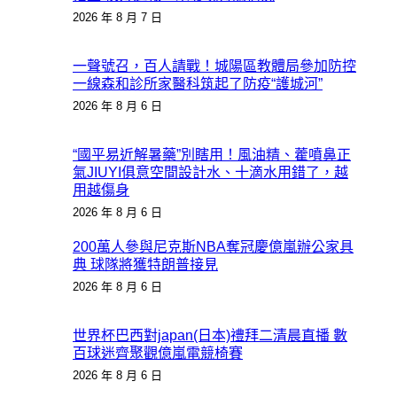
2026 年 8 月 7 日
一聲號召，百人請戰！城陽區教體局參加防控
一線森和診所家醫科筑起了防疫“護城河”
2026 年 8 月 6 日
“國平易近解暑藥”別瞎用！風油精、藿噴鼻正
氣JIUYI俱意空間設計水、十滴水用錯了，越
用越傷身
2026 年 8 月 6 日
200萬人參與尼克斯NBA奪冠慶億嵐辦公家具
典 球隊將獲特朗普接見
2026 年 8 月 6 日
世界杯巴西對japan(日本)禮拜二清晨直播 數
百球迷齊聚觀億嵐電競椅賽
2026 年 8 月 6 日