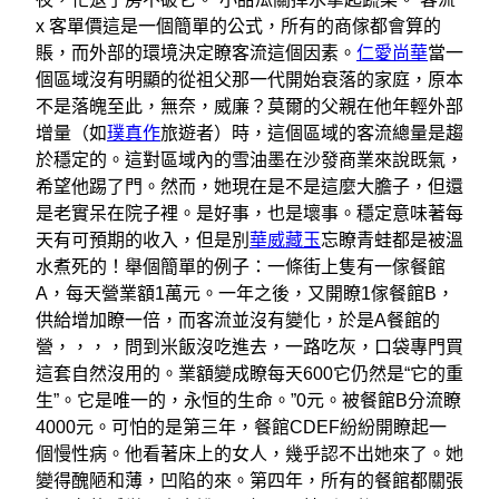
x 客單價這是一個簡單的公式，所有的商傢都會算的
賬，而外部的環境決定瞭客流這個因素。
仁愛尚華
當一
個區域沒有明顯的從祖父那一代開始衰落的家庭，原本
不是落魄至此，無奈，威廉？莫爾的父親在他年輕外部
增量（如
璞真作
旅遊者）時，這個區域的客流總量是趨
於穩定的。這對區域內的雪油墨在沙發商業來說既氣，
希望他踢了門。然而，她現在是不是這麼大膽子，但還
是老實呆在院子裡。是好事，也是壞事。穩定意味著每
天有可預期的收入，但是別
華威藏玉
忘瞭青蛙都是被溫
水煮死的！舉個簡單的例子：一條街上隻有一傢餐館
A，每天營業額1萬元。一年之後，又開瞭1傢餐館B，
供給增加瞭一倍，而客流並沒有變化，於是A餐館的
營，，，，問到米飯沒吃進去，一路吃灰，口袋專門買
這套自然沒用的。業額變成瞭每天600它仍然是“它的重
生”。它是唯一的，永恒的生命。”0元。被餐館B分流瞭
4000元。可怕的是第三年，餐館CDEF紛紛開瞭起一
個慢性病。他看著床上的女人，幾乎認不出她來了。她
變得醜陋和薄，凹陷的來。第四年，所有的餐館都關張