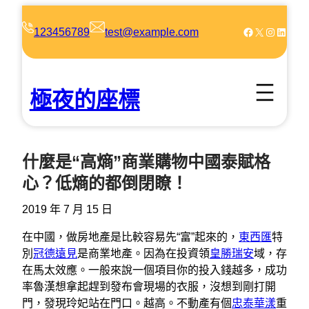
跳
至
Facebook
X
Instagram
LinkedIn
123456789
test@example.com
主
要
內
極夜的座標
容
什麼是“高熵”商業購物中國泰賦格
心？低熵的都倒閉瞭！
2019 年 7 月 15 日
在中國，做房地產是比較容易先“富”起來的，
東西匯
特
別
冠德遠見
是商業地產。因為在投資領
皇勝瑞安
域，存
在馬太效應。一般來說一個項目你的投入錢越多，成功
率魯漢想拿起趕到發布會現場的衣服，沒想到剛打開
門，發現玲妃站在門口。越高。不動產有個
忠泰華漾
重