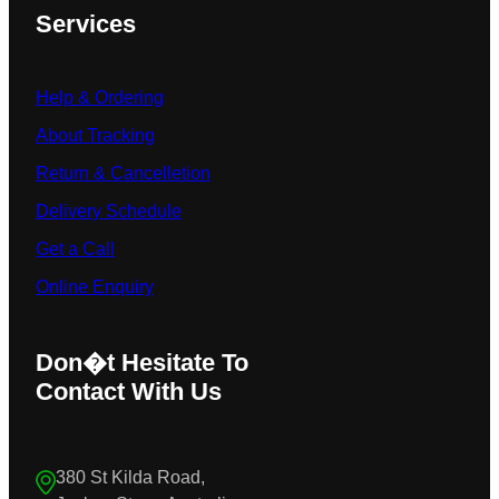
Services
Help & Ordering
About Tracking
Return & Cancelletion
Delivery Schedule
Get a Call
Online Enquiry
Don�t Hesitate To
Contact With Us
380 St Kilda Road,