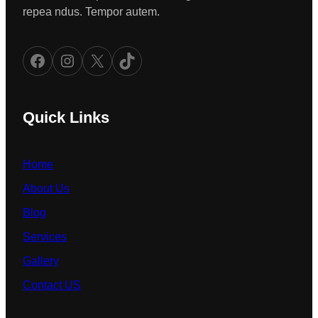
repea ndus. Tempor autem.
Facebook
Instagram
X
TikTok
Quick Links
Home
About Us
Blog
Services
Gallery
Contact US