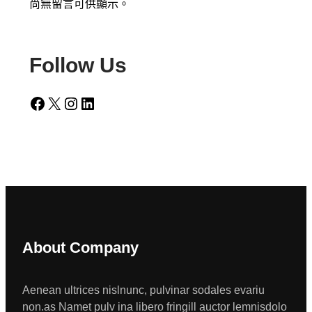
尚無留言可供顯示。
Follow Us
Facebook
X
Instagram
LinkedIn
About Company
Aenean ultrices nislnunc, pulvinar sodales evariu
non.as Namet pulv ina libero fringill auctor lemnisdolo