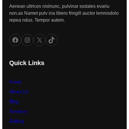
Aenean ultrices nislnunc, pulvinar sodales evariu
non.as Namet pulv ina libero fringill auctor lemnisdolo
repea ndus. Tempor autem.
Facebook
Instagram
X
TikTok
Quick Links
Home
About Us
Blog
Services
Gallery