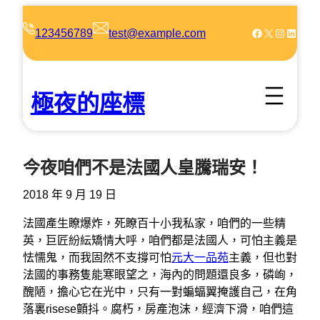
跳
至
Facebook
X
Instagram
LinkedIn
123456789
test@example.com
主
要
內
極夜的座標
容
今夜咱們不是法國人皇騰瑞安！
2018 年 9 月 19 日
法國產生瞭爆炸，死瞭百十小我私家，咱們的一些精
英，巨匠紛紜矯情大呼，咱們都是法國人，可怕主義是
怯懦鬼，而我固然不支撐可怕
元大一品苑
主義，但也對
法國的事務隻能寒眼望之，海內的問題還良多，磷峋，
醜陋，擔心它在光中，只有一對蝙蝠翼掩護自己，在角
落裏risese顫抖。腐朽，房產泡沫，經濟下滑，咱們這