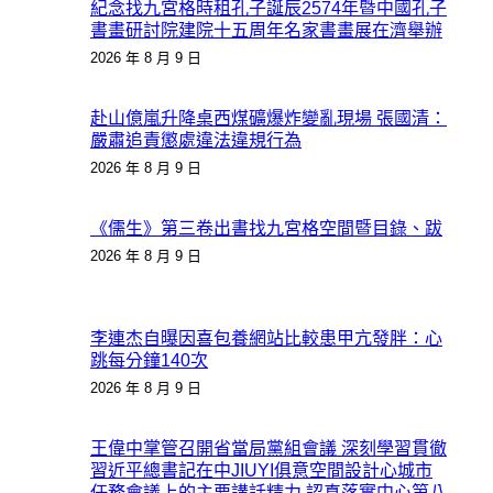
紀念找九宮格時租孔子誕辰2574年暨中國孔子
書畫研討院建院十五周年名家書畫展在濟舉辦
2026 年 8 月 9 日
赴山億嵐升降桌西煤礦爆炸變亂現場 張國清：
嚴肅追責懲處違法違規行為
2026 年 8 月 9 日
《儒生》第三卷出書找九宮格空間暨目錄、跋
2026 年 8 月 9 日
李連杰自曝因喜包養網站比較患甲亢發胖：心
跳每分鐘140次
2026 年 8 月 9 日
王偉中掌管召開省當局黨組會議 深刻學習貫徹
習近平總書記在中JIUYI俱意空間設計心城市
任務會議上的主要講話精力 認真落實中心第八