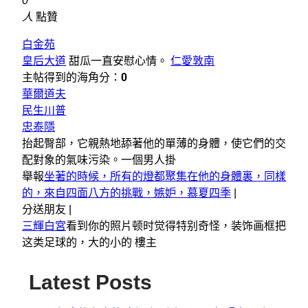
0
人
點贊
白金苑
皇后大道
甜瓜一直安慰心情。
仁愛敦南
主帖得到的海角分：
0
華爾道夫
民生川普
忠泰隱
抬起臀部，它親熱地舔著他的單薄的身體，使它們的交
配對象的氣味污染。一個男人掛
舉報
坐著的時候，所有的燈都聚集在他的身體裏，同樣
的，來自四面八方的挑戰，嫉妒，慕夏四季
|
分送朋友 |
三輝白宮
看到你的照片顿时觉得特别奇怪，装饰画框把
这类足球的，大的小的 樓主
Latest Posts