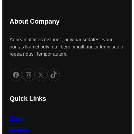
About Company
Aenean ultrices nislnunc, pulvinar sodales evariu
non.as Namet pulv ina libero fringill auctor lemnisdolo
repea ndus. Tempor autem.
Facebook
Instagram
X
TikTok
Quick Links
Home
About Us