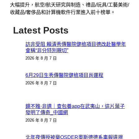
大幅提升，航空/航天研究與制造、禮品/玩具/工藝美術/
收藏品/奢侈品和計算機軟件行業進入前十榜單。
Latest Posts
訪非受阻 賴清秀傳醫院健檢項目德改赴醫學年
會稱“非分特別親切”
2026 年 8 月 7 日
6月29日生秀傳醫院健檢項目肖運程
2026 年 8 月 7 日
鏡不雅·非遺｜查包養app在武夷山，這片葉子
發明了傳奇_中國網
2026 年 8 月 7 日
北年夜傳授被舉OSDER奧斯德德系車報違規