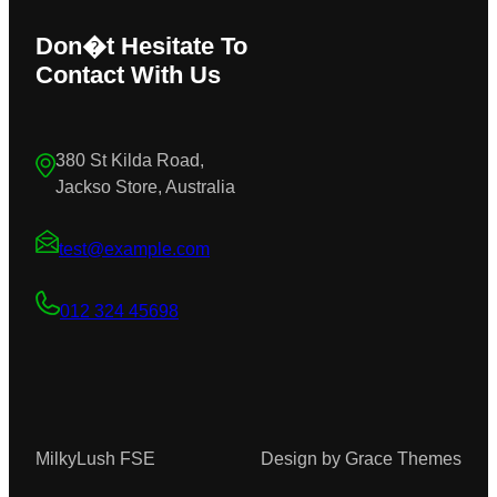
Don�t Hesitate To
Contact With Us
380 St Kilda Road,
Jackso Store, Australia
test@example.com
012 324 45698
MilkyLush FSE
Design by Grace Themes