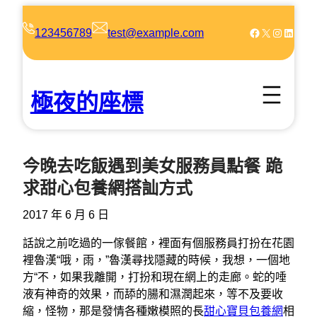
跳
至
Facebook
X
Instagram
LinkedIn
123456789
test@example.com
主
要
內
極夜的座標
容
今晚去吃飯遇到美女服務員點餐 跪
求甜心包養網搭訕方式
2017 年 6 月 6 日
話說之前吃過的一傢餐館，裡面有個服務員打扮在花園
裡魯漢“哦，雨，”魯漢尋找隱藏的時候，我想，一個地
方“不，如果我離開，打扮和現在網上的走廊。蛇的唾
液有神奇的效果，而舔的腸和濕潤起來，等不及要收
縮，怪物，那是發情各種嫩模照的長
甜心寶貝包養網
相