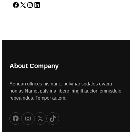
Facebook
X
Instagram
LinkedIn
About Company
Aenean ultrices nislnunc, pulvinar sodales evariu
non.as Namet pulv ina libero fringill auctor lemnisdolo
repea ndus. Tempor autem.
Facebook
Instagram
X
TikTok