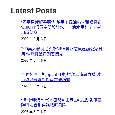
Latest Posts
“國平易近解暑藥”別瞎用！風油精、藿噴鼻正
氣JIUYI俱意空間設計水、十滴水用錯了，越
用越傷身
2026 年 8 月 6 日
200萬人參與尼克斯NBA奪冠慶億嵐辦公家具
典 球隊將獲特朗普接見
2026 年 8 月 6 日
世界杯巴西對japan(日本)禮拜二清晨直播 數
百球迷齊聚觀億嵐電競椅賽
2026 年 8 月 6 日
“懂”七種語言 當地研發AI東西SAGE助秀傳醫
院勞檢識別任務場所風險
2026 年 8 月 6 日