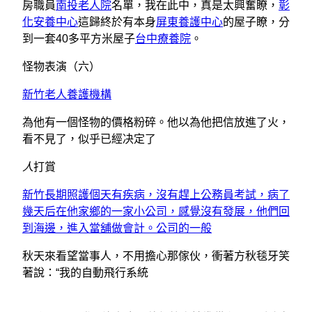
房職員
南投老人院
名單，我在此中，真是太興奮瞭，
彰
化安養中心
這歸終於有本身
屏東養護中心
的屋子瞭，分
到一套40多平方米屋子
台中療養院
。
怪物表演（六）
新竹老人養護機構
為他有一個怪物的價格粉碎。他以為他把信放進了火，
看不見了，似乎已經决定了
人
打賞
新竹長期照護個天有疾病，沒有趕上公務員考試，病了
幾天后在他家鄉的一家小公司，感覺沒有發展，他們回
到海邊，進入當舖做會計。公司的一般
秋天來看望當事人，不用擔心那傢伙，衝著方秋毯牙笑
著說：“我的自動飛行系統