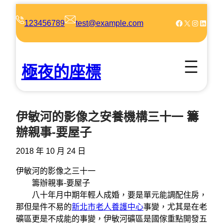
跳
至
Facebook
X
Instagram
LinkedIn
123456789
test@example.com
主
要
內
極夜的座標
容
伊敏河的影像之安養機構三十一 籌
辦親事-要屋子
2018 年 10 月 24 日
伊敏河的影像之三十一
籌辦親事-要屋子
八十年月中期年輕人成婚，要是單元能調配住房，
那但是件不易的
新北市老人養護中心
事變，尤其是在老
礦區更是不成能的事變，伊敏河礦區是國傢重點開發五