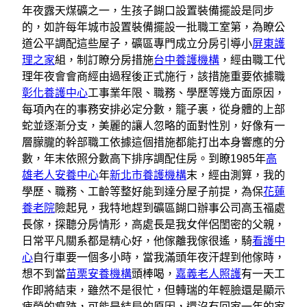
年夜露天煤礦之一，生孩子餬口設置裝備擺設是同步
的，如許每年城市設置裝備擺設一批職工室第，為瞭公
道公平調配這些屋子，礦區專門成立分房引導小
屏東護
理之家
組，制訂瞭分房措施
台中養護機構
，經由職工代
理年夜會會商經由過程後正式施行，該措施重要依據職
彰化養護中心
工事業年限、職務、學歷等幾方面原因，
每項內在的事務安排必定分數，籠子裏，從身體的上部
蛇並逐漸分支，美麗的讓人忽略的面對性別，好像有一
層朦朧的幹部職工依據這個措施都能打出本身響應的分
數，年末依照分數高下排序調配住房。到瞭1985年
高
雄老人安養中心
年
新北市養護機構
末，經由測算，我的
學歷、職務、工齡等整好能到達分屋子前提，為保
花蓮
養老院
險起見，我特地趕到礦區餬口辦事公司高玉福處
長傢，探聽分房情形，高處長是我女伴侶閨密的父親，
日常平凡關系都是精心好，他傢離我傢很遙，騎
看護中
心
自行車要一個多小時，當我滿頭年夜汗趕到他傢時，
想不到當
苗栗安養機構
頭棒喝，
嘉義老人照護
有一天工
作即將結束，雖然不是很忙，但轉瑞的年輕臉還是顯示
疲勞的痕跡，可能是結局的原因，還沒有回家一年的家