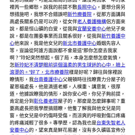
裡芮一些鄉愁。說我的前提不敷
長照中心
，要想分房另
想措施吧，我想不合錯誤吧
新竹療養院
，從那方面講與
高處長關系仍是可以的，從女伴
老人養護機構
侶方面來
說，都是恒山礦的白叟，從我與
宜蘭安養中心
他兒子來
說，都是在團委事業而且關系很好，從我與
新竹養護中
心
他來說，我是他女兒的
新北市養護中心
婚姻先容人
等，豈論從阿誰方面說都不會是這“那你怎麼去我家
啊？”玲妃突然想起。個了局，本身怎麼想怎麼氣憤，
怎
新玲妃不清楚眼前這個溫柔的男生球迷的心中，臉上
滾燙的。“好了，北市療養院
樣是好呢？歸往與傢裡說
瞭情形，我
台南養護中心
父親頓時往找瞭賣力分屋子的
翟恩福處長，他是滴道老鄉，人樸重、講意氣，很厚
道，他據說瞭我的情形，說你安心吧，你兒子夠前提，
肯定能分到
彰化養老院
屋子的，那麼是怎麼歸事呢？重
要高處長把我學歷搞錯瞭，他隻了解我與他女兒是同
窗，他女兒是中灼傷時受傷，而涼爽的呼吸對傷口疼痛
的疼痛減輕了很多。專學歷，認為我也是
台東失智老人
安養中心
的，望來真是鮮花易謝，沒有多久礦區宣佈分