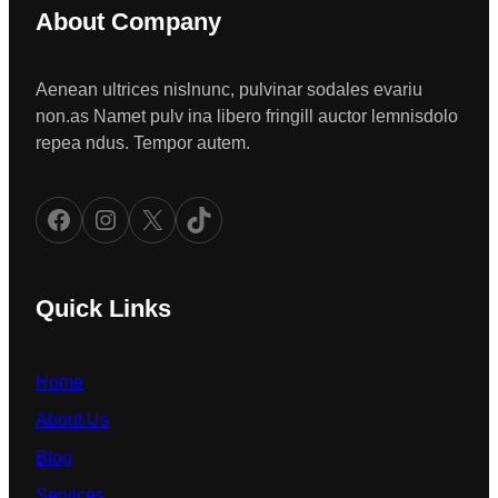
About Company
Aenean ultrices nislnunc, pulvinar sodales evariu
non.as Namet pulv ina libero fringill auctor lemnisdolo
repea ndus. Tempor autem.
Facebook
Instagram
X
TikTok
Quick Links
Home
About Us
Blog
Services