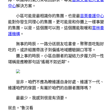
中心
解決方案。
小區可能是最相識你的集團，也是最
苗栗養護中心
能對你發生同理心的集團，更可能是和你攤上一樣事變
的集團，以是，這個團可以抱，這個團能取暖和
雲林養
護機構
。
無事的時辰，一路分送朋友唸書會，聚聚首吃點好
吃的，或許組團帶孩子到偏遙地域體驗餬口等等。
攤上事的時辰，小區自願者的凝結力步履力同一性
堪稱是應瞭那句話“遙親不如近鄰”。
豈非，咱們不應為瞭維護自身好處、維護下一代、
維護咱們的傢園，有屬於咱們的自願者團隊嗎？
最最少，我感到很是有須要。
就去。”鲁汉看