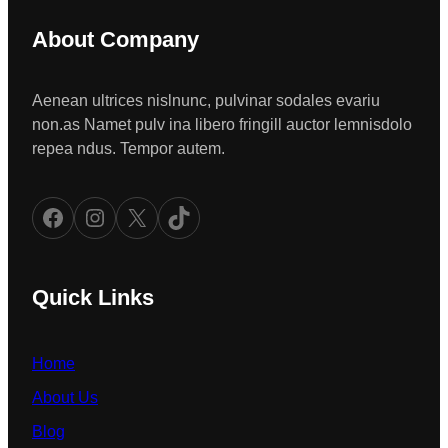
About Company
Aenean ultrices nislnunc, pulvinar sodales evariu
non.as Namet pulv ina libero fringill auctor lemnisdolo
repea ndus. Tempor autem.
Facebook
Instagram
X
TikTok
Quick Links
Home
About Us
Blog