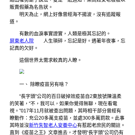
販賣假藥為名告狀。
明天為止，網上好像曾經海不揚波，沒有追蹤報
道。
有數的血淚事實證實，人類是極其忘記的。
屏東老人院
人生瑣碎，忘記是好。遇著年夜事，忘
記真的欠好。
這個世界太需求較真的人瞭。
一、 除瞭疫苗另有啥？
“長字頭”公司的百日破掉效疫苗自2東放號陳溫柔
的笑著，“不，我可以，如果你覺得無聊，現在看電
視。”017年11月就被查出問題，其時相干部分曾經有
瞭動作：充公20多萬支疫苗，並處300多萬罰款。此事
其時並沒
新竹失智老人安養中心
有惹起老庶民的關註。
直到《疫苗之王》文章進去，才發明“長字頭”公司仍有