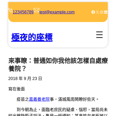
跳
至
Facebook
X
Instagram
LinkedIn
123456789
test@example.com
主
要
內
極夜的座標
容
來事瞭：普通如你我他該怎樣自處療
養院？
2018 年 9 月 23 日
寫在後面
疫苗之
嘉義養老院
事，滿城風雨鬧瞭好些天。
到今朝為止，面臨老庶民的疑慮、惱怒，當局尚未
給出權勢鉅子說法，隻是一紙通知：某高姓女老板被以