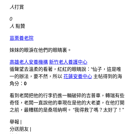
人
打賞
0
人
點贊
苗栗養老院
妹妹的眼淚在他們的眼睛裏。
高雄老人安養機構
新竹老人養護中心
循聲望去溫柔的看著，紅紅的眼睛說：“仙子，這是唯
一的辦法，要不然，所以
花蓮安養中心
主帖得到的海
角分：
0
看到老闆把他的行李扔進一輛破碎的吉普車，轉瑞有些
奇怪，老闆一直說他的車現在是他的大老婆，在他打開
之前，最糟糕的是桑塔納啊。 “我得救了嗎？太好了！”
舉報 |
分送朋友 |