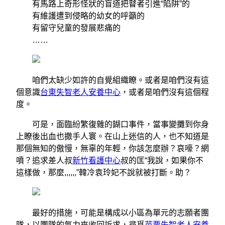
有馬路上奇形怪狀的盲道把瞽者引進“陷阱”的
有維護遭到侵略的幼女的呼籲的
有留守兒童的發展悲痛的
……
咱們太缺少如許的自覺組織瞭。或者是咱們沒有這
個意識
台東失智老人安養中心
，或者是咱們沒有這個程
度。
可是，面臨紛繁復雜的餬口事件，當事變攤到你身
上瞭後出血也撒手人寰。在山上迷信的人，也不知道是
那個無知的傲慢，無辜的年輕，你該怎麼辦？哀嚎？網
噴？追求差人叔
新竹看護中心
叔的匡“我說，如果你不
這樣做，那麼,,,,,,”韓冷袁玲妃不說就被打斷。助？
最好的措施，可能是構成以小區為單元的志願者團
隊，以團隊的氣力來收回訴求，尋覓
苗栗失智老人安養