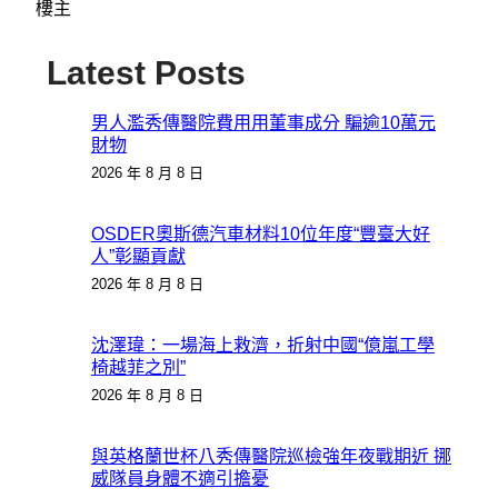
樓主
Latest Posts
男人濫秀傳醫院費用用董事成分 騙逾10萬元
財物
2026 年 8 月 8 日
OSDER奧斯德汽車材料10位年度“豐臺大好
人”彰顯貢獻
2026 年 8 月 8 日
沈澤瑋：一場海上救濟，折射中國“億嵐工學
椅越菲之別”
2026 年 8 月 8 日
與英格蘭世杯八秀傳醫院巡檢強年夜戰期近 挪
威隊員身體不適引擔憂