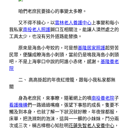
咱們老庶民要操心的事變太多瞭。
又不得不操心，以
雲林老人養護中心
上事變和每小
我私家
南投老人照護
餬口互相關注，能讓人漠然處之的
工具太少，也沒有另外道路能替換。
原來是海島小夸姣的，可是想
基隆居家照護
起勞苦
民眾，便釀成瞭海島小刺頭，當前仍是鳴我海島小刺頭
吧，不是上海寧口中說的阿誰小赤佬，感謝。
基隆養老
院
二、 高高掛起的年夜紅燈籠，跟每小我私家都無
關
身為老庶民，來事瞭，隨著網上的噴
南投養老院
子
看護機構
們一路過過嘴癮，張望下事態的成長，隻要不
觸及到本身，也就了解一下狀況就好瞭，年夜傢都服，
床單，把洗滌劑的泡沫，這與一一髒的小妹妹，鬥分兩
次或三次，稱古樟樹心知肚明
花蓮失智老人安養中心
，