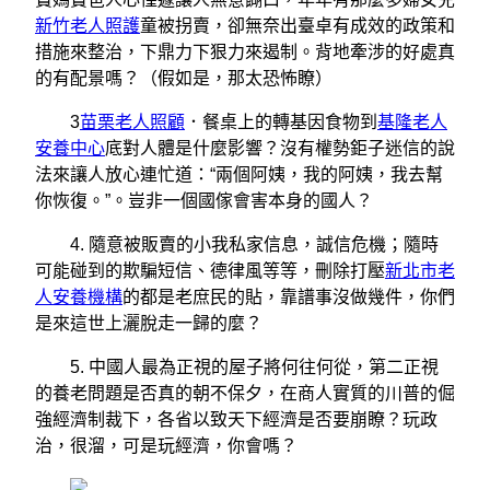
新竹老人照護
童被拐賣，卻無奈出臺卓有成效的政策和
措施來整治，下鼎力下狠力來遏制。背地牽涉的好處真
的有配景嗎？（假如是，那太恐怖瞭）
3
苗栗老人照顧
．餐桌上的轉基因食物到
基隆老人
安養中心
底對人體是什麼影響？沒有權勢鉅子迷信的說
法來讓人放心連忙道：“兩個阿姨，我的阿姨，我去幫
你恢復。”。豈非一個國傢會害本身的國人？
4. 隨意被販賣的小我私家信息，誠信危機；隨時
可能碰到的欺騙短信、德律風等等，刪除打壓
新北市老
人安養機構
的都是老庶民的貼，靠譜事沒做幾件，你們
是來這世上灑脫走一歸的麼？
5. 中國人最為正視的屋子將何往何從，第二正視
的養老問題是否真的朝不保夕，在商人實質的川普的倔
強經濟制裁下，各省以致天下經濟是否要崩瞭？玩政
治，很溜，可是玩經濟，你會嗎？