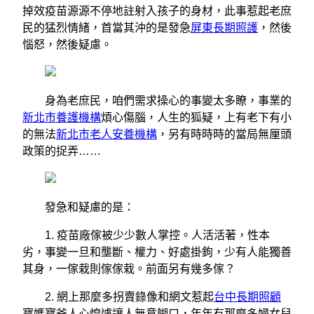
掉效疫苗源源不停地註射入孩子的身材，此事惹起老庶
民的猛烈情緒，首當其沖的是發急
屏東長期照護
，然後
惱怒，然後疑慮。
身為老庶民，咱們需求操心的事變太多瞭，事業的
新北市養護機構
煩心傷腦，人生的狐疑，上有老下有小
的無法
新北市老人安養機構
，另有時時時的當局無厘頭
政策的捉弄……
發急和疑慮的是：
1. 疫苗廠傢被少少數人掌控。人活活著，性本
劣，事變一旦和壟斷、權力、好處掛鉤，少有人能獨善
其身，一傢栽則傢傢栽。前面另有幾多傢？
2. 網上那麼多拐賣錄像和網文惹起
台中長期照顧
寶媽寶爸人心惶遽讓人無意餬口，年年有那麼多婦女兒