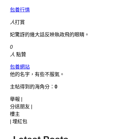
包養行情
人
打賞
妃驚訝的幾大話反映執政飛的眼睛。
0
人
點贊
包養網站
他的名字，有些不服氣。
主帖得到的海角分：
0
舉報 |
分送朋友 |
樓主
|
埋紅包