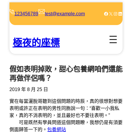
跳
至
Facebook
X
Instagram
LinkedIn
123456789
test@example.com
主
要
內
極夜的座標
容
假如表明掉敗，甜心包養網咱們還能
再做伴侶嗎？
2019 年 8 月 25 日
實在每當灑脫哥聽到這個問題的時辰，真的很想對想要
表明或許正在表明的男性同胞說一句：“喜歡一小我私
家，真的不消表明的，並且最好也不要往表明。”
可是既然有學員問道這個問題瞭，我想仍是有須要
側面歸答一下的。
包養網站