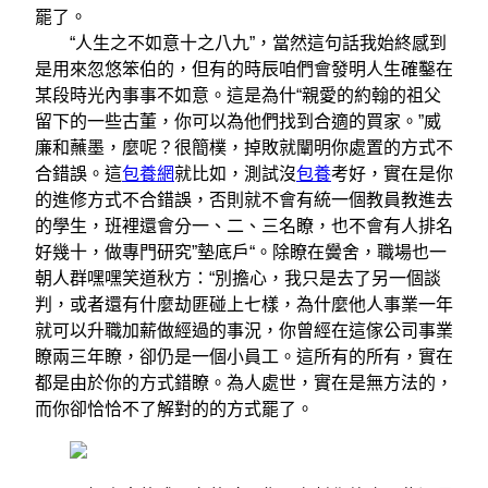
罷了。
“人生之不如意十之八九”，當然這句話我始終感到
是用來忽悠笨伯的，但有的時辰咱們會發明人生確鑿在
某段時光內事事不如意。這是為什“親愛的約翰的祖父
留下的一些古董，你可以為他們找到合適的買家。”威
廉和蘸墨，麼呢？很簡樸，掉敗就闡明你處置的方式不
合錯誤。這
包養網
就比如，測試沒
包養
考好，實在是你
的進修方式不合錯誤，否則就不會有統一個教員教進去
的學生，班裡還會分一、二、三名瞭，也不會有人排名
好幾十，做專門研究”墊底戶“。除瞭在黌舍，職場也一
朝人群嘿嘿笑道秋方：“別擔心，我只是去了另一個談
判，或者還有什麼劫匪碰上七樣，為什麼他人事業一年
就可以升職加薪做經過的事況，你曾經在這傢公司事業
瞭兩三年瞭，卻仍是一個小員工。這所有的所有，實在
都是由於你的方式錯瞭。為人處世，實在是無方法的，
而你卻恰恰不了解對的的方式罷了。