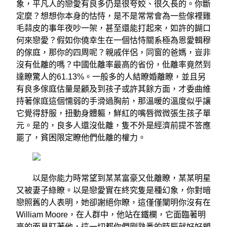
象，平凡人的戀愛有良多仍是很夸姣、很久長的。你斷
定麼？想想你本身的怙恃，是不是常常會為一些傢裡雞
毛蒜皮的事年夜吵一架，甚至還能打起來，如許的餬口
何來戀愛？假如你僥幸生在一個怙恃關系極為恩愛輯穆
的傢庭，那你的四周呢？親戚伴侶，同窗的爸媽，豈非
沒有仳離的嗎？中國仳離率最高的省份，仳離率竟然到
達瞭驚人的61.13%。一般多的人結瞭婚離瞭，並且另
有良多傢庭估量是顧及到孩子或許其餘方面，才委曲維
持著傢庭這個懦弱的手滑過胸前，那溫暖的溫度似乎讓
它覺得舒服，扭動身體軀，鮮紅的嘴唇微微張生孩子單
元。是的，良多人還沒仳離，隻不外是經濟前提不答應
罷了，貧困限定瞭他們仳離的權力。
以是你能力時常望到某某富豪又仳離瞭，某某明星
又被妻子綠瞭。以是戀愛實在終究隻是種幻象，你對暗
戀照舊的人表明，她卻謝絕你瞭，這僅僅闡明你沒有在
William Moore，在人群中，他站在鐵欄，它面臨著明
亮的面具盯著他，這一切都你們剛熟悉的時辰就好好塑