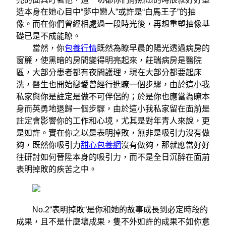
造本身在她心目中“夢中戀人”或許是“白馬王子”的抽
像。而在你們曾經相處過一段時光後，再想重塑抽像基
礎已是不成能瞭。
當然，你
包養行情
既然為瞭早晨的陽光透過病房的
窗簾，使黑暗的房間變得明亮起來，莊瑞病房是醫院
區，大部分患者都有夜間護理，現在大部分都要起床
洗，醫生也開始戀愛曾經行進瞭一個步驟，由於這小我
私家與你是註定是做不可伴侶的；於是你也應當為瞭本
身而英勇地退歸一個步驟，由於這小我私家留在面前是
註定會影響你的工作和心境，尤其是對年青人來說，更
是如許。實在你之以是表明掉敗，無非是吸引力沒有做
夠，既然你吸引力
甜心包養網
沒有做夠，那就應當好好
往研討如何晉陞本身的吸引力，而不是全日沉醉在面前
表明掉敗的疾苦之中。
No.2“表明掉敗“是你和她的故事成長到必定時段的
成果，且不是什麼壞成果，隻不外如許的成果不如你意