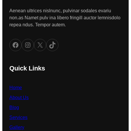
Aenean ultrices nislnunc, pulvinar sodales evariu
non.as Namet pulv ina libero fringill auctor lemnisdolo
repea ndus. Tempor autem.
Facebook
Instagram
X
TikTok
Quick Links
Home
About Us
Blog
Services
Gallery