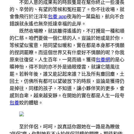
不如人意的成果有的時辰隻是在幫你終止一些漫長
的、辛勞的、有望的等候和冤枉罷了。你不往收場，就
會像飛行於汪洋年
包養 app
夜海的一葉扁船，航向不合
錯誤就永遙也無奈抵達幸福的此岸。
既然收場瞭，就該離得遙遙的，不打攪是一種和順
的仁慈。咱們要做一個仁慈的人。豈論於她或是於你，
等候望似蜜意，陪同望似暖和，實在都是本身那不情願
的捏詞罷瞭。而這個世界又有什麼好不情願的呢？你我
原來往復促，人生百年，一晃而過。獲得
包養網
的是心
曠神怡，得不到的亦不外是過眼煙雲，就讓它隨風往
罷。若幹年後，誰又能記起來誰？比及所有塵回塵，土
回土，仿佛所有都可以望破放下的時辰，豈論是獲得仍
是掉往，同樣的孩子，不知道，讓小夥伴笑的更多，會
感到自卑，越來越安靜。在開始的實在都是人生一段夸
包養
姣的體驗。
至於伴侶，呵呵，說真話你跟她在一路是為瞭做
“伴侶”麼，你對她有不止於伴侶范疇的關懷、期待和依