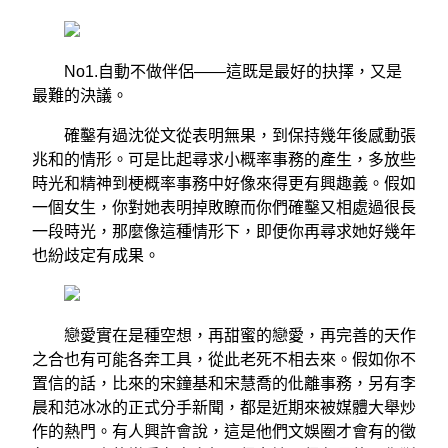
No1.自動不做伴侶——這既是最好的抉擇，又是
最難的決議。
確鑿有過沈從文從表明無果，到保持幾年後感動張
兆和的情形。可是比起尋求小概率事務的產生，多放些
時光和精神到梗概率事務中好像來得更有興趣義。假如
一個女生，你對她表明掉敗瞭而你們確鑿又相處過很長
一段時光，那麼像這種情形下，即便你再尋求她好幾年
也紛歧定有成果。
戀愛實在是種空想，再甜蜜的戀愛，再完善的天作
之合也有可能各奔工具，從此老死不相去來。假如你不
置信的話，比來的宋鐘基和宋慧喬的仳離事務，另有李
晨和范冰冰的正式分手新聞，都是近期來被媒體大舉炒
作的熱門。有人興許會說，這是他們文娛圈才會有的徵