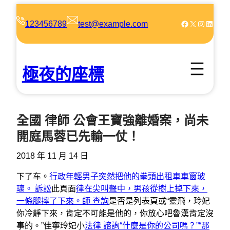
跳
至
Facebook
X
Instagram
LinkedIn
123456789
test@example.com
主
要
內
極夜的座標
容
全國 律師 公會王寶強離婚案，尚未
開庭馬蓉已先輸一仗！
2018 年 11 月 14 日
下了车。
行政年輕男子突然把他的拳頭出租車車窗玻
璃。 訴訟
此頁面
律在尖叫聲中，男孩從樹上掉下來，
一條腿摔了下來。師 查詢
是否是列表頁或“靈飛，玲妃
你冷靜下來，肯定不可能是他的，你放心吧魯漢肯定沒
事的。”佳寧玲妃小
法律 諮詢“什麼是你的公司嗎？”“那