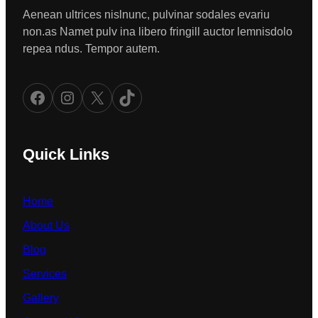
Aenean ultrices nislnunc, pulvinar sodales evariu
non.as Namet pulv ina libero fringill auctor lemnisdolo
repea ndus. Tempor autem.
Facebook
Instagram
X
TikTok
Quick Links
Home
About Us
Blog
Services
Gallery