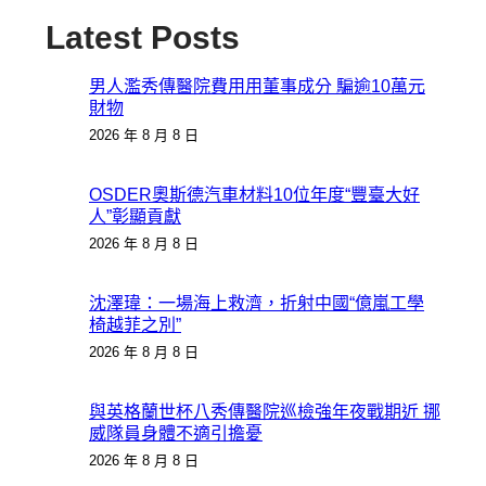
Latest Posts
男人濫秀傳醫院費用用董事成分 騙逾10萬元
財物
2026 年 8 月 8 日
OSDER奧斯德汽車材料10位年度“豐臺大好
人”彰顯貢獻
2026 年 8 月 8 日
沈澤瑋：一場海上救濟，折射中國“億嵐工學
椅越菲之別”
2026 年 8 月 8 日
與英格蘭世杯八秀傳醫院巡檢強年夜戰期近 挪
威隊員身體不適引擔憂
2026 年 8 月 8 日