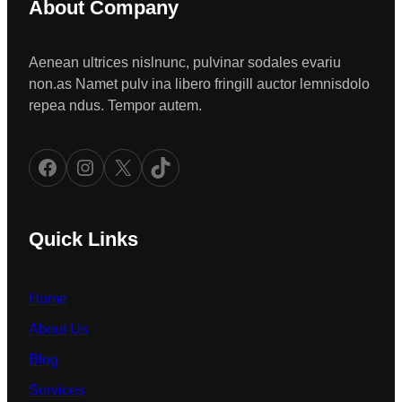
About Company
Aenean ultrices nislnunc, pulvinar sodales evariu
non.as Namet pulv ina libero fringill auctor lemnisdolo
repea ndus. Tempor autem.
Facebook
Instagram
X
TikTok
Quick Links
Home
About Us
Blog
Services