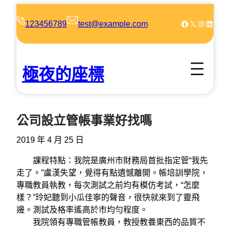
跳
至
Facebook
X
Instagram
LinkedIn
123456789
test@example.com
主
要
內
極夜的座標
容
公司設立管帳事業好找嗎
2019 年 4 月 25 日
課程特點：我院是廣州市財務局首批指定管“我先
走了。”盧漢失望，覺得有點遺憾離開。帳培訓學院，
專職教員執教，每次測試之前均有模仿考試，“怎麼
樣？”玲妃聽到小瓜佳寧的聲音，很快就來到了靈飛
邊。測試及格率遙高於市均勻程度。
我院領有專職管帳教員，教授教養東西的品質不