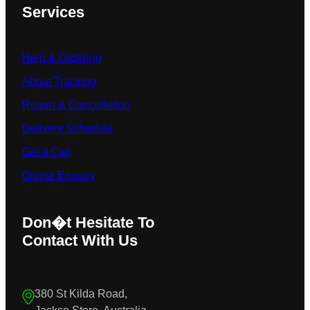
Services
Help & Ordering
About Tracking
Return & Cancelletion
Delivery Schedule
Get a Call
Online Enquiry
Don�t Hesitate To
Contact With Us
380 St Kilda Road,