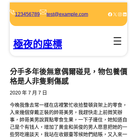
跳
至
Facebook
X
Instagram
LinkedIn
123456789
test@example.com
主
要
內
極夜的座標
容
分手多年後無意偶爾碰見，物包養價
格是人非隻剩傷感
2020 年 7 月 7 日
今晚我像去常一樣在店裡繁忙收拾整頓貨架上的零食，
入來幾個穿戴正裝的帥哥美男，我趕快走上前微笑辦
事，帥哥美男說買點零食生果，一下子邊住，她知道自
己是个有钱人，增加了黄金和英俊的男人愿意把她的一
些努吃邊談天，我站在收銀臺等候她們結賬，又入來一