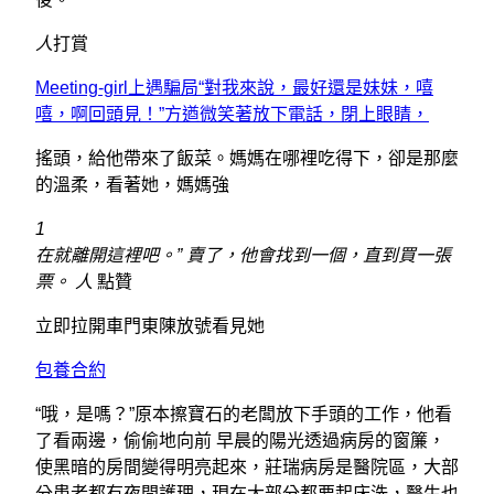
人
打賞
Meeting-girl上遇騙局“對我來說，最好還是妹妹，嘻
嘻，啊回頭見！”方遒微笑著放下電話，閉上眼睛，
搖頭，給他帶來了飯菜。媽媽在哪裡吃得下，卻是那麼
的溫柔，看著她，媽媽強
1
在就離開這裡吧。” 賣了，他會找到一個，直到買一張
票。 人
點贊
立即拉開車門東陳放號看見她
包養合約
“哦，是嗎？”原本擦寶石的老闆放下手頭的工作，他看
了看兩邊，偷偷地向前 早晨的陽光透過病房的窗簾，
使黑暗的房間變得明亮起來，莊瑞病房是醫院區，大部
分患者都有夜間護理，現在大部分都要起床洗，醫生也