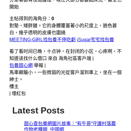
開始
主帖得到的海角分：
0
對墊，矮胖鏈。它的身體覆蓋著小的尺度上，臉色蒼
白，幾乎透明的皮膚也圍繞
MEETING-GIRL找包養不停吃虧
iSugar宅宅找包養
看了看时间已晚，十点钟，在封闭的小区，心疼啊，不
知道该找什么借口 來自 海角社區客戶端 |
包養甜心網
舉報 |
馬車顛簸小，一些微弱的光從窗戶溜到車上，坐在一個
紳士。
樓主
|
埋紅包
Latest Posts
甜心查包養網圖片故事｜“有牛哥”守護村落農
作物老種類_中國網