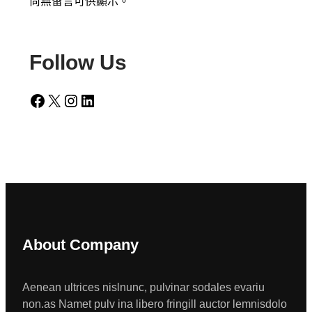
尚無留言可供顯示。
Follow Us
Facebook
X
Instagram
LinkedIn
About Company
Aenean ultrices nislnunc, pulvinar sodales evariu
non.as Namet pulv ina libero fringill auctor lemnisdolo