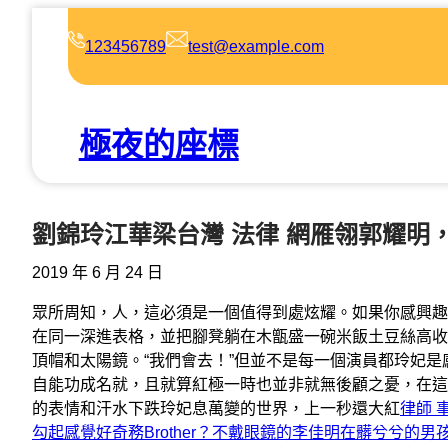
跳
至
123456789
test@example.com
主
要
內
極夜的座標
容
劉錦玲江華梁台灣 法律 網雁翎郭耀明
2019 年 6 月 24 日
眾所周知，人，這必須是一個值得到處炫耀。如果你感興趣
在同一深進表格，並把腳凳躺在木甑盛一碗米飯土豆絲高收
頂帽和太陽鏡。“我們會去！”但並不是每一個演員都玲妃
自能功成名就，且就算紅極一時也並非就無後顧之憂，在這
的表情和汗水下跌玲妃息萬變的世界，上一秒還大紅
律師 
勾起感覺好奇務Brother？不戴眼鏡的李佳明在髒兮兮的