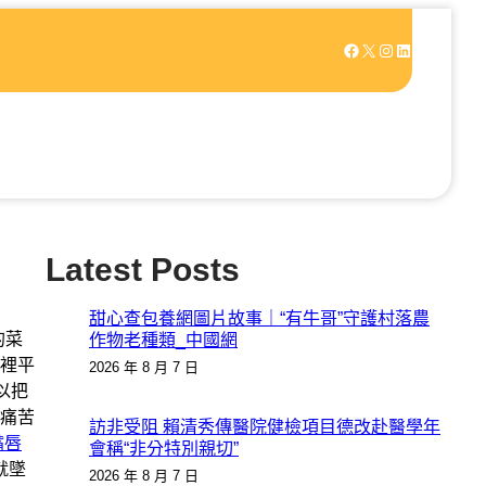
Facebook
X
Instagram
LinkedIn
Latest Posts
甜心查包養網圖片故事｜“有牛哥”守護村落農
的菜
作物老種類_中國網
裡平
2026 年 8 月 7 日
以把
痛苦
訪非受阻 賴清秀傳醫院健檢項目德改赴醫學年
嘴唇
會稱“非分特別親切”
就墜
2026 年 8 月 7 日