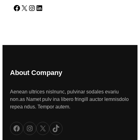
Facebook
X
Instagram
LinkedIn
About Company
Aenean ultrices nislnunc, pulvinar sodales evariu
non.as Namet pulv ina libero fringill auctor lemnisdolo
repea ndus. Tempor autem.
Facebook
Instagram
X
TikTok