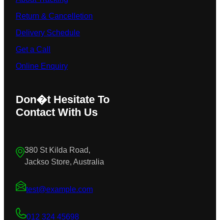
Return & Cancelletion
Delivery Schedule
Get a Call
Online Enquiry
Don�t Hesitate To
Contact With Us
380 St Kilda Road,
Jackso Store, Australia
test@example.com
012 324 45698