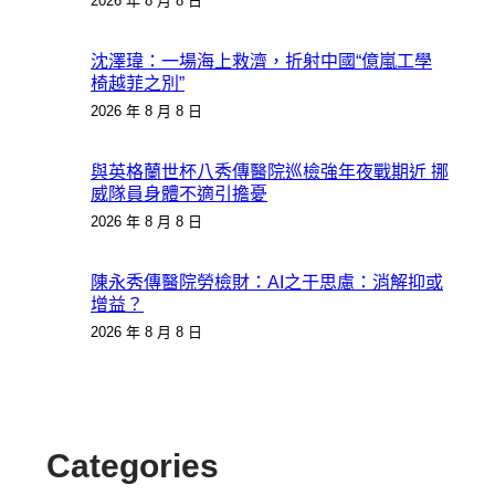
2026 年 8 月 8 日
沈澤瑋：一場海上救濟，折射中國“億嵐工學
椅越菲之別”
2026 年 8 月 8 日
與英格蘭世杯八秀傳醫院巡檢強年夜戰期近 挪
威隊員身體不適引擔憂
2026 年 8 月 8 日
陳永秀傳醫院勞檢財：AI之于思慮：消解抑或
增益？
2026 年 8 月 8 日
Categories