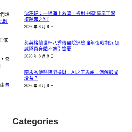
沈澤瑋：一場海上救濟，折射中國“億嵐工學
們想
椅越菲之別”
比較
2026 年 8 月 8 日
說王傢
與英格蘭世杯八秀傳醫院巡檢強年夜戰期近 挪
威隊員身體不適引擔憂
2026 年 8 月 8 日
，會
刺
陳永秀傳醫院勞檢財：AI之于思慮：消解抑或
增益？
由
包
2026 年 8 月 8 日
Categories