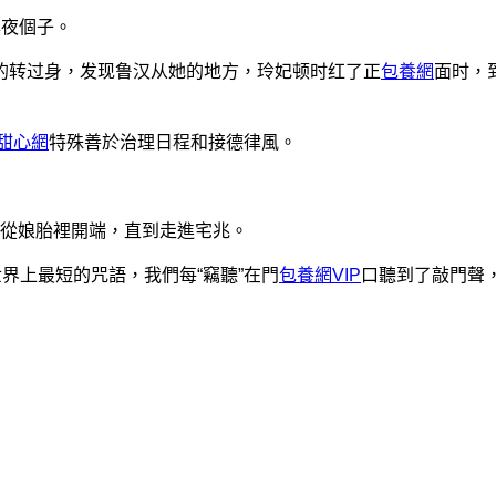
年夜個子。
错误的转过身，发现鲁汉从她的地方，玲妃顿时红了正
包養網
面时，
甜心網
特殊善於治理日程和接德律風。
從娘胎裡開端，直到走進宅兆。
世界上最短的咒語，我們每“竊聽”在門
包養網VIP
口聽到了敲門聲