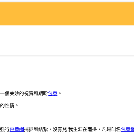
一個美妙的祝賀和期盼
包養
。
的性情。
强行
包養網
捕捉到結紮，沒有兒 我生涯在南邊，凡是叫名
包養