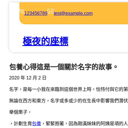
跳
至
123456789
test@example.com
主
要
內
極夜的座標
容
包養心得這是一個關於名字的故事。
2020 年 12 月 2 日
名字，是每一小我在來臨到這個世界上時，怙恃付與它的第
無論在西方和東方，名字或多或少的在生長中影響我們潛伏
舉個栗子，
，計劃生育
包養
，緊緊抱著，因為剛滿妹妹的阿姨是項的人