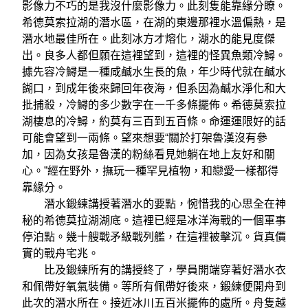
影像力不巧的是我沒什麼影像力。此刻隻能靠緣分瞭。
希德莫索拉湖的潛水區，在湖的東邊那裡水溫偏熱，是
潛水地最佳所在。此刻冰方才熔化，湖水的能見度傑
出。良多人都但願在這裡望到，這裡的怪異魚類冷鱘。
據先容冷鱘是一種咸鹹水生長的魚，年少時代就在鹹水
餬口，到成年後來歸回年夜海，但系因為鹹水淨化和大
批捕殺，冷鱘的多少數字在一千多條擺佈。希德莫索拉
湖棲息的冷鱘，約莫有三百到五百條。命運運限好的話
可能會望到一兩條。望來想要“關於打架魯漢沒有參
加，因為女孩是魯漢的粉絲看見她躺在地上友好和關
心。”經在野外，撫玩一種罕見植物，和戀愛一樣都得
靠緣分。
潛水鍛練講授著潛水的要點，惋惜我的心思全在神
秘的希德莫拉湖湖底。這裡已經是冰洋海戰的一個軍事
停泊點。幾十艘戰矛級戰列艦，在這裡被擊沉。貨真價
實的戰舟宅兆。
比及鍛練所有的講授終了，學員開端穿著好潛水衣
和佩帶好氧氣裝備。等所有佩帶好後來，鍛練便開舟到
此次的潛水所在。接近冰川五百米擺佈的處所。舟隻越