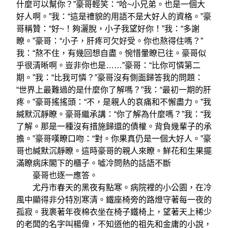
什麼可以幫你？”豪哥輕笑：“哈~小兄弟。也是一個大
好人啊。”我：“這是禮貌的用語不是大好人的資格。”豪
哥稱贊：“好~！夠灑脫，小子我望好你！”我：“多謝
瞭。”豪哥：“小子，肝疼可欠好受。你也熬得住嗎？”
我：“熬不住，有幾回想自盡。惋惜暈瞭已往。豪哥似
乎很清晰啊。豈非你也是……”豪哥：“比你可憐第二
期。”我：“比我可憐？”豪哥沒有側面歸答我的問題：
“世界上最難過的是什麼你了解嗎？”我：“最初一期的肝
疼。”豪哥搖搖頭：“不，是親人的哀痛和不懈盡力。”我
緘默沉靜瞭。豪哥繼承講：“你了解為什麼嗎？”我：“我
了解。那是一種沒有措施歸還的債權。背負幾輩子的承
擔。”豪哥嘆瞭口吻：“對。你果真仍是一個大好人。”豪
哥也緘默沉靜瞭。這時豪哥的親人來瞭。鮮花和生果擺
滿瞭病床閣下的櫃子。噓冷問熱的話語不斷
豪哥也逐一應答。
尤丹市春天的黑夜有點寒。病院裡的小公園，在冷
風中顯得非分特別寒清。鐵座椅旁的路燈守著每一夜的
孤寂。我裹著年夜棉衣坐在椅子鐵椅上，望著天上稀少
的老闆的名字叫楊偉，不知道他的祖先和金庸的小說，