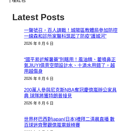
|
埋紅包
Latest Posts
一聲號召，百人請戰！城陽區教體局參加防控
一線森和診所家醫科筑起了防疫“護城河”
2026 年 8 月 6 日
“國平易近解暑藥”別瞎用！風油精、藿噴鼻正
氣JIUYI俱意空間設計水、十滴水用錯了，越
用越傷身
2026 年 8 月 6 日
200萬人參與尼克斯NBA奪冠慶億嵐辦公家具
典 球隊將獲特朗普接見
2026 年 8 月 6 日
世界杯巴西對japan(日本)禮拜二清晨直播 數
百球迷齊聚觀億嵐電競椅賽