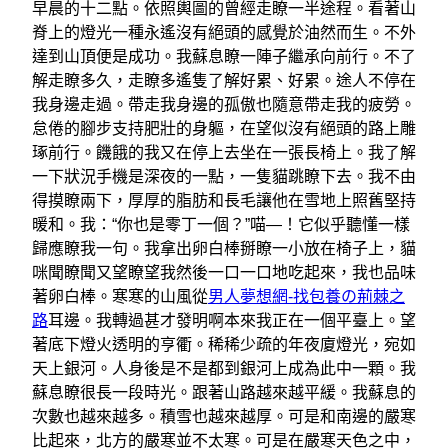
早晨的十二點。依照輿圖的曾經走瞭一半途程。看著山
脊上的燈光一種永遙沒有絕頭的感覺於油然而生。不外
達到山頂便是成功。我蘇息瞭一陣子繼承向前行。不了
解走瞭多久，走瞭多遙隻了解好累、好累。途人不停在
我身邊走過。帶走我身邊的孤傲也隨意帶走我的疲勞。
怠倦的腳步支持肥壯的身軀，在望似沒有絕頭的路上雕
琢前行。饑餓的我又在停上去坐在一張長椅上。我了解
一下狀況手機是深夜的一點，一隻貓跳瞭下去。我不由
得摸瞭兩下，厚厚的脂肪和長毛讓他在雪地上照舊堅持
暖和。我：“你也是零丁一個？”喵—！它似乎聽懂一樣
歸應瞭我一句。我拿出卵白棒掰瞭一小放在椅子上，貓
咪聞瞭聞又望瞭望我然後一口一口地吃起來，我也品味
著卵白棒。寒寒的山風從
男人夢想網-找包養の荊棘之
路
耳邊。我轉過甚才發明啊本來我正在一個平臺上。望
著底下燈火透明的亨衢。稀稀少疏的年夜廈燈光，宛如
天上銀河。人身後是不是都到銀河上成為此中一顆。我
蘇息瞭很長一段時光。跟著山路越來越平緩。我蘇息的
次數也越來越多。積雪也越來越厚。可是和南邊的嚴寒
比起來，北方的嚴寒並不太寒。可是在嚴寒天色之中，