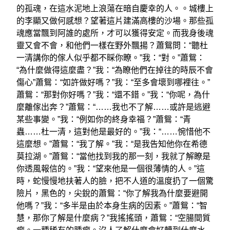
的孤魂，在這水泥地上浪蕩在暗自慶幸的人。。城樓上
的李顯又做何感想？望著這片建滿高樓的沙場。那些孤
魂應當飄到阿誰的處所，才可以獲得安定。而我身後魂
靈又會不會，和他們一樣在野外飄揚？蕭鴛問：“聽杜
一清講你的傢人似乎都不睬你瞭。”我：“對。”蕭鴛：
“為什麼做得這麼盡？”我：“為瞭他們在掉往的時辰不會
傷心”蕭鴛：“如許做好嗎？”我：“至多會壞到哪裡往。”
蕭鴛：“那對你好嗎？”我：“還不錯。”我：“你呢，為什
麼離傢出奔？”蕭鴛：“……我也不了解……或許是逃避
某些事變。”我：“例如你的終身幸福？”蕭鴛：“青
蟲……杜一清，這對他是最好的。”我：“……惋惜他不
這麼想。”蕭鴛：“我了解。”我：“是我告知他你在希德
莫拉湖。”蕭鴛：“當他找到我的那一刻，我就了解瞭是
你透風報信的。”我：“望來他是一個很薄情的人。”這
時，蛇慢慢地扶著人的臉，把不人道的溫度扔了一個驚
險片，黑色的，尖銳的蕭鴛：“你了解我為什麼要避開
他嗎？”我：“多半是由於本身生病的因素。”蕭鴛：“智
慧，那你了解是什麼病？”我搖搖頭，蕭鴛：“空腸間質