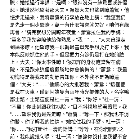
瞭。她接過行李講：“是啊。”眼神沒有一絲驚喜或許傷
悲。她漠然地望著那大夫。顯然大夫也望到瞭蕭鴛，他
慢步走過來，我將蕭鴛的行李放在地上講：“我望我仍
是先走一個步驟瞭，萬一有什麼誤會就欠好。咱們有緣
再會。”講完就想分開瞭年夜堂。蕭鴛拉住我的手講：
“至多等我先容瞭他給你熟悉。”我：“……”大夫曾經走
到過來瞭。他望瞭我一眼轉過甚舉起手想要打上來，我
本能反映抓住他的手。但是握力有餘仍是打在她的臉
上。大夫：“你太率性瞭！你如許的身材應當留在病
院，不是跑來這個度假勝地你會懊悔的！”蕭鴛：“我最
初悔得是將我來的動靜告知你，不外我不是為瞭這
個。”大夫：“……”他細心的大批著我。蕭鴛：“這個便
是我在火車，碰到阿誰隻有兩年時光擺佈的人。名字鳴
鄒士銘。士銘這便是杜一青。”我：“你好。”杜一清：
“不醫！你此刻跟我往病院。”目不斜視地望著蕭鴛。我
“……望來我仍是先走瞭。”蕭鴛：“等一下，那我也不消
你醫。你了解我的性情。”她拉住我的手臂。杜一清：
“你……”我打斷杜一清的話講：“等等，在你們開吵之
前，我能說幾句嗎？”杜一清：“無論你說什麼我都不會