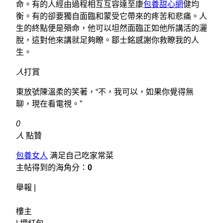
命。有的人經由過程相互互容達至康
包養甜心網
健均
衡。有的卻要獨自面臨和蒙受它帶來的疼苦和悲痛。人
生的終點便是殞命，他可以坦然面臨正如他所講活的灑
脫，這對他來講就足夠瞭。鄒士銘感謝你救瞭我的人
生。
人
打賞
東放號陳溫柔的笑著，“不，我可以，如果你覺得無
聊，現在看電視。”
0
人
點贊
包養女人
满足自己吃家常菜
主帖得到的海角分：
0
舉報 |
樓主