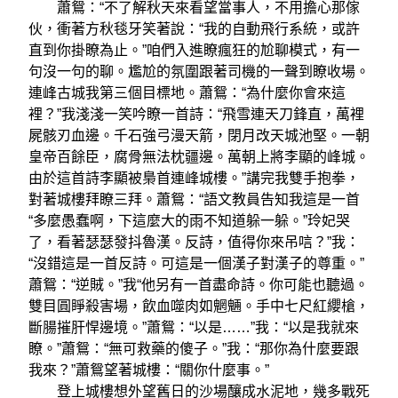
蕭鴛：“不了解秋天來看望當事人，不用擔心那傢
伙，衝著方秋毯牙笑著說：“我的自動飛行系統，或許
直到你掛瞭為止。”咱們入進瞭瘋狂的尬聊模式，有一
句沒一句的聊。尷尬的氛圍跟著司機的一聲到瞭收場。
連峰古城我第三個目標地。蕭鴛：“為什麼你會來這
裡？”我淺淺一笑吟瞭一首詩：“飛雪連天刀鋒直，萬裡
屍骸刃血邊。千石強弓漫天箭，閉月改天城池堅。一朝
皇帝百餘臣，腐骨無法枕疆邊。萬朝上將李顯的峰城。
由於這首詩李顯被梟首連峰城樓。”講完我雙手抱拳，
對著城樓拜瞭三拜。蕭鴛：“語文教員告知我這是一首
“多麼愚蠢啊，下這麼大的雨不知道躲一躲。”玲妃哭
了，看著瑟瑟發抖魯漢。反詩，值得你來吊唁？”我：
“沒錯這是一首反詩。可這是一個漢子對漢子的尊重。”
蕭鴛：“逆賊。”我“他另有一首盡命詩。你可能也聽過。
雙目圓睜殺害場，飲血噬肉如魍魎。手中七尺紅纓槍，
斷腸摧肝悍邊境。”蕭鴛：“以是……”我：“以是我就來
瞭。”蕭鴛：“無可救藥的傻子。”我：“那你為什麼要跟
我來？”蕭鴛望著城樓：“關你什麼事。”
登上城樓想外望舊日的沙場釀成水泥地，幾多戰死