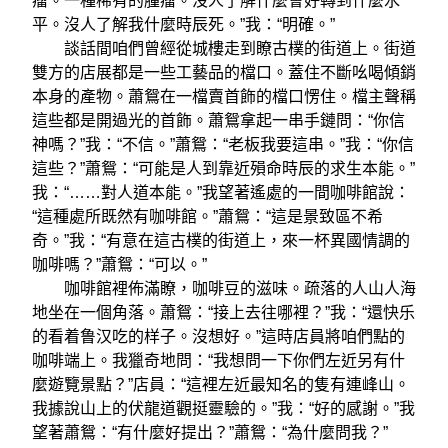
瘤。一種稀有的腫瘤。沒人了解什麼會好轉到什麼水
平。沒人了解我什麼時辰死。”我：“明確。”
談話間咱們曾經從城樓走到瞭古樸的街道上。街道
雙方的店展都是一些工藝品的檔口。蓋住不斷吆喝傾銷
本身的產物。蕭鴛在一檔賣首飾的檔口愣住。檔主聲稱
這些都是開過光的首飾。蕭鴛拿起一串手鏈問：“你信
神嗎？”我：“不信。”蕭鴛：“老板我要這串。”我：“你信
這些？”蕭鴛：“可能是人到靠近殞命時辰的求生本能。”
我：“……對人道本能。”我望著遙處的一間咖啡館說：
“這種處所既然有咖啡館。”蕭鴛：“這是景致區不希
奇。”我：“有意在這古樸的街道上，來一杯異國情調的
咖啡嗎？”蕭鴛：“可以。”
咖啡館裡佈滿瞭，咖啡豆的滋味。疏落的人山人海
地坐在一個角落。蕭鴛：“接上去往哪裡？”我：“還快乐
的看着鲁汉吃的样子。沒想好。”這時店員將咱們點的
咖啡端上。我獵奇地問：“我想問一下你們左近另有什
麼遊覽景點？”店員：“這裡左近最知名的隻有連峰山。
我據說山上的伏龍道觀挺靈驗的。”我：“好的感謝。”我
望著蕭鴛：“有什麼好提出？”蕭鴛：“為什麼問我？”