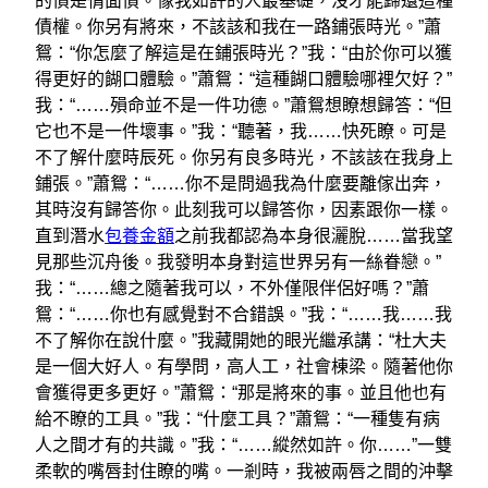
的債是情面債。像我如許的人最基礎，沒才能歸還這種
債權。你另有將來，不該該和我在一路鋪張時光。”蕭
鴛：“你怎麼了解這是在鋪張時光？”我：“由於你可以獲
得更好的餬口體驗。”蕭鴛：“這種餬口體驗哪裡欠好？”
我：“……殞命並不是一件功德。”蕭鴛想瞭想歸答：“但
它也不是一件壞事。”我：“聽著，我……快死瞭。可是
不了解什麼時辰死。你另有良多時光，不該該在我身上
鋪張。”蕭鴛：“……你不是問過我為什麼要離傢出奔，
其時沒有歸答你。此刻我可以歸答你，因素跟你一樣。
直到潛水
包養金額
之前我都認為本身很灑脫……當我望
見那些沉舟後。我發明本身對這世界另有一絲眷戀。”
我：“……總之隨著我可以，不外僅限伴侶好嗎？”蕭
鴛：“……你也有感覺對不合錯誤。”我：“……我……我
不了解你在說什麼。”我藏開她的眼光繼承講：“杜大夫
是一個大好人。有學問，高人工，社會棟梁。隨著他你
會獲得更多更好。”蕭鴛：“那是將來的事。並且他也有
給不瞭的工具。”我：“什麼工具？”蕭鴛：“一種隻有病
人之間才有的共識。”我：“……縱然如許。你……”一雙
柔軟的嘴唇封住瞭的嘴。一剎時，我被兩唇之間的沖擊