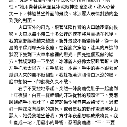
講：“感謝。我並不預計在此次旅行過程熟悉任何男
性。”她用帶著病氣並且冰涼眼神望瞭望我，我內心苦
笑一下，轉過甚望外面的景致。冰涼麗人表情對勁的坐
到我的對面。
火車窗外的風光，跟著隆隆作響的火車輪逐漸向後
移。火車以每小時三十多公裡的速率將月臺拋在死後。
我的家鄉離我越來越遙。窗外景致不斷變換著，從一兩
層的平房到摩天年夜廈，在從巖穴穿過，漆黑的周遭的
狀況下隻剩下火車車廂裡的燈光，照亮這個孤傲的巖
穴。我調劑瞭一下坐姿，冰涼麗人好像太累睡著瞭。她
左手托著太陽穴，右手拿著一本書。手中的書本跟著窗
縫跑入來的風不斷翻動。我註視著這張慘白冰涼的臉。
腦中想摸一下的動機久久不散。
右手不受控地舉起。突然一陣劇痛從肚子一起痛到
上年夜腦。白豆一樣鉅細的汗珠從我的額頭流下。我兩
腳蜷縮手捂著肚子，痛苦悲傷令我無奈啟齒發言。過瞭
好一陣都沒有緩解的跡象。或者是我的動作驚醒瞭冰山
麗人。她受驚地望著我，方寸年夜亂想鳴成乘務員。我
伸直成一坨，用最小的聲響，忍著劇痛講：“不。不要