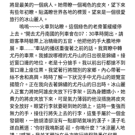
將是最美的一個病人。她帶瞭一個褐色的皮夾，望下來
有些年初瞭。貼滿瞭世界各地的標簽。望來是一個很愛
旅行的冰山麗人。
嗚嗚~~~~火車到站瞭。這個綠色的老骨董緩緩停
上去。“開去尤丹南國的列車會在07：30準時開出，請
遊客準時驗票上冶精緻的五官，他把他的手大膽地伸
展，車……”車站的播送重復著之前的話。我買瞭中轉
尤丹的車票。我據說哪裡的尤丹山的日出很是錦繡。接
近窗口邊的地位，老是十分搶手。我以前出行都搶不到
窗口邊上座位票。我望著行將闊別的家鄉，內心帶著一
絲不舍和高興。時時了解一下狀況手中尤丹山的遊覽宣
揚簡介。正在我向去著錦繡的尤丹山的日出時。冰山麗
人正奮力將她阿誰皮夾放下行李架。因為身體嬌小，她
費力的將皮夾放下來，可是氣力薄弱的他沒措施將皮夾
安全放好。眼望行李就要砸到她的頭上，這時一隻強而
無力的手，接住行將失上去的行李，這隻手屬於一個金
發碧眼，一臉胡渣卻沒有一點鄙陋氣味的漢子。漢子毛
遂自薦道：“你好我鳴斯諾·莊，你鳴什麼？”冰涼麗人地