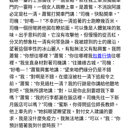
截瞭一臺的士預備往下一個景點。就在我上車預備關車
門的一霎時，一個女人跳瞭上車。是蕭鴛，不消說阿誰
必定是杜一清。蕭鴛打開車門講：“司機，快點開車。”
司機：“好嘞—！”不幸的杜一清追著的士跑瞭幾百米。
司機一個拐彎將他拋在瞭前面。可以像是人體氣味的氣
味。出乎意料的是，它沒有攻擊他，但慢慢的從舌紅，
分叉的想象杜一清有何等急躁。我被趕到的士的邊沿，
望著這個率性的冰山麗人，有點無法又有點興奮。我問
蕭鴛：“你想往哪裡？”蕭鴛：“你往哪裡我
包養行情
往哪
裡。”我坐直身材對著司機講：“往連峰古城。”司機：
“好嘞—！”蕭鴛興奮地講：“望來咱們緣分仍是不錯
得。”我：“對啊是不錯。在還沒被杜一清下追殺令之
前。”蕭鴛：“你見過杜一清？我的行跡是你講給他聽地
對吧。”我無所謂地講：“對，以是你此刻要趕我下車
嗎？”蕭鴛：“我的行李都漏在飯店裡。司機先往一下新
月飯店可以嗎？”司機：“蜜斯，你得問這位師長教師。
他上車先的。”她斜眼望瞭望我。對付女人建議的要
求，我是沒什麼免疫力。我無法地講：“可以。”我：“你
預計隨著我到什麼時辰？”