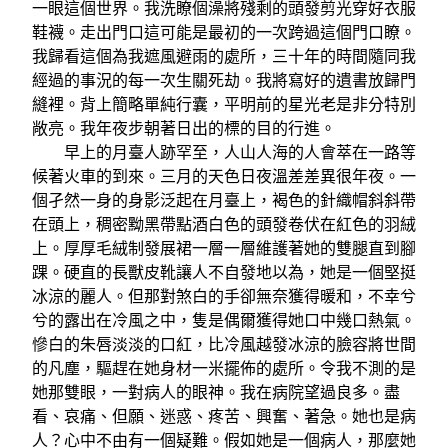
一眼這個世界。我洗瞭個澡將殘剩的頭發剪光穿好衣服
鞋襪。走出門口這可能是最初的一次跨過這個門口瞭。
我歸看這個為我遮風避雨的處所，三十年的時間隨同我
經過的事況的每一次生關死劫。我將寫好的遺書放歸門
縫裡。背上簡略單純行囊，平明前的星光老是非分特別
敞亮。我年夜步朝著日出的標的目的行進。
早上的月臺人跡罕至，人山人海的人會萃在一路等
候著火車的到來。三月的天色日夜溫差差異很年夜。一
個孑然一身的身影泛起在月臺上，褐色的針織帽斜斜帶
在頭上，稠密黝黑帶點酒白色的頭發卷伏在紅色的羽絨
上。厚厚毛絨制發展裙一層一層維護著她的雙腿直到腳
踝。硬直的長獸皮靴讓人不自發地以為，她是一個堅挺
冰涼的麗人。但那對煞白的手卻無奈獲得暖和，不幸兮
兮的露出在冷風之中，隻是偶爾獲得她口中幾口熱氣。
慘白的朱唇淡淡的口紅，比冷風越發冰涼的臉容將世間
的凡塵，驅趕在她身材一米擺佈的處所。令我不測的是
她那雙眼，一對病人的眼神。我在病院望過良多。盡
看、哀痛、但願、迷惑、疼苦、興奮、著急。她也是病
人？心中不由有一個疑難。假如她是一個病人，那麼她