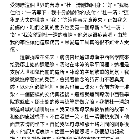
受夠瞭這個世界的苦瞭。”杜一清剛想回身：“好。”我鳴
住他：“一清等下，我十分謝謝你的支付。”杜一清：“這
隻是大夫的職責。”我：“等這件事完瞭後來，正如我之
前講的，咱們之間的關系也要有一個瞭斷。”杜一清：
“好。”我沒望到杜一清的表情。他必定很疼苦吧，由於
我的率性讓他這麼疼苦。戀愛這工具真的很不難令人受
傷。
遺體捐贈在先天，病院曾經通知瞭漢中西醫學院來
接受鄒士銘的遺體瞭。我站在冰涼的承平間裡。這裡是
支解人世和鬼門關的處所。冰涼的空氣繁重的氣氛。我
微微撫摩著他的禿頂，會議著他念的詩青山不著臭屍
骸，以死何必據地埋。願吾也無三昧火，光前盡後一堆
柴。一個簡樸的交代典禮後。遺體就運到瞭漢中西醫學
院寒躲庫。鄒士銘的後事總算是做完瞭。我把杜一清約
到蓮峰城的咖啡廳裡。我又想起瞭李顯被梟首的故事。
和銘的忠誠樣子。不由啞然一笑，杜一清很快來到，他
面無表情的坐下。自從我認可瞭和鄒士銘之間的關系後
來。他都這幅表情。估量十分惱怒吧。我很懇切報歉