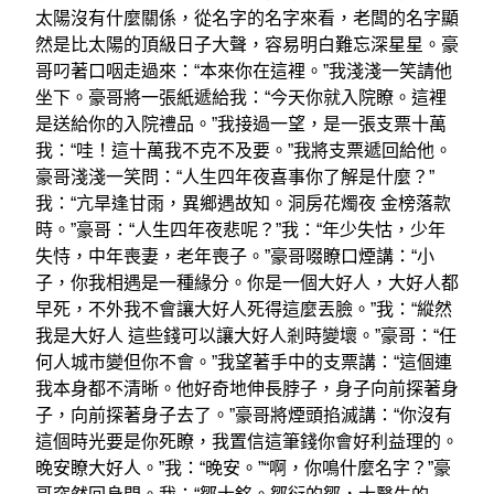
太陽沒有什麼關係，從名字的名字來看，老闆的名字顯
然是比太陽的頂級日子大聲，容易明白難忘深星星。豪
哥叼著口咽走過來：“本來你在這裡。”我淺淺一笑請他
坐下。豪哥將一張紙遞給我：“今天你就入院瞭。這裡
是送給你的入院禮品。”我接過一望，是一張支票十萬
我：“哇！這十萬我不克不及要。”我將支票遞回給他。
豪哥淺淺一笑問：“人生四年夜喜事你了解是什麼？”
我：“亢旱逢甘雨，異鄉遇故知。洞房花燭夜 金榜落款
時。”豪哥：“人生四年夜悲呢？”我：“年少失怙，少年
失恃，中年喪妻，老年喪子。”豪哥啜瞭口煙講：“小
子，你我相遇是一種緣分。你是一個大好人，大好人都
早死，不外我不會讓大好人死得這麼丟臉。”我：“縱然
我是大好人 這些錢可以讓大好人剎時變壞。”豪哥：“任
何人城市變但你不會。”我望著手中的支票講：“這個連
我本身都不清晰。他好奇地伸長脖子，身子向前探著身
子，向前探著身子去了。”豪哥將煙頭掐滅講：“你沒有
這個時光要是你死瞭，我置信這筆錢你會好利益理的。
晚安瞭大好人。”我：“晚安。”“啊，你鳴什麼名字？”豪