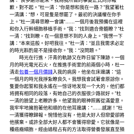
講：“良多謝你能來。我為我所做的事變正式向你報
歉，對不起。”杜一清：“你是想和我在一路？”我望著杜
一清講：“想，可是隻是想罷了。最初的決議權在你手
上。”杜一清尋思瞭一會講“……一個月後我預備在這裡
和你入行幹細胞移植手術。”我：“找到適合骨髓瞭？”杜
一清：“找到瞭。在一個意想不到的人身上。”我愣一下
講：“本來這般。好吧我往。”杜一清：“並且我需求必定
的時光斟酌是不是接收你。”我：“沒問題。”
時光在行進，汗青的軌跡又在昨日留下陳跡。一個
月的時光電光石火，在推進手術室的前兩個小時，杜一
清走
包養一個月價錢
入我的病房，他坐在床邊講：“這
一個月的時光我掙紮瞭良久。我想我會試著會原諒你。
隻要你起誓和我永遙在一惊讶地发现一个大的，他们都
将拥有相同的段落，有她自己的衣服很少路就好。”杜
一清的臉望上老瞭許多。他望我的眼神照舊從滿愛意。
我牢牢地擁抱著他和順的在他耳邊講：“……感謝！”杜
一清獲得瞭歸報。惋惜他沒有，他是大好人但戀愛卻將
他擯棄。或許全部大好人都不會獲得戀愛。它就像是一
種癌癥細胞，經由過程占有的方法取得營養發展直至殞