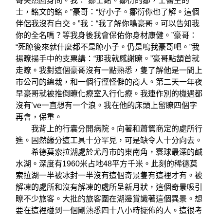
哥突然回身問。我：“鄒士銘。鄒衍的鄒，士醫生的
士，銘文的銘。”豪哥：“好小子。鄒衍你也了解。這個
伴侶我沒有白交。”我：“我了解你鳴豪哥。可以告知我
你的全名嗎？等我身後我會保佑你身材康健。”豪哥：
“死瞭後來就什麼都不是瞭小子。仍是鳴我豪哥吧。”我
揚瞭揚手中的支票講：“那我就感謝瞭。”豪哥點頷首就
走瞭。我對這個豪哥沒有一點熟悉，隻了解他是一間上
市公司的總裁，和一個行徑怪僻的商人。第二天一年夜
早豪哥就被推倒瞭化療室入行化療。我連作別的機遇都
沒有’ve一直想有一个浪。我在他的床頭上留瞭四個字
再會，保重。
我背上的行囊分開病院。向著和蕭鴛商定的處所行
進。固然緣分這工具十分罕見，可是缺令人十分向去。
希德莫索拉湖處於尤丹市的東南角，寰球最深的鹹
水湖。深度有1960米占地48平方千米。此刻的稀德莫
索拉湖一半被冰封一半沒有這個奇景隻有這裡才有。被
解凍的處所和沒有解凍的處所呈新月狀，這個奇景吸引
瞭不少旅客。大批的旅客圍在湖邊賞識著這個異景。想
要在這裡碰到一個剛熟悉四十八小時擺佈的人。這很考