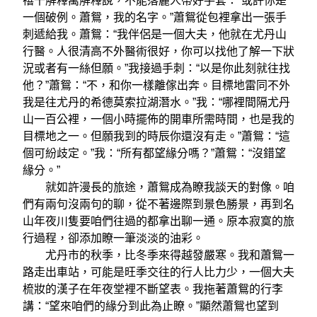
禧千解釋萬解釋說，不能落麗人帶好手套：“或許你是
一個破例。蕭鴛，我的名字。”蕭鴛從包裡拿出一張手
刺遞給我。蕭鴛：“我伴侶是一個大夫，他就在尤丹山
行醫。人很清高不外醫術很好，你可以找他了解一下狀
況或者有一絲但願。”我接過手刺：“以是你此刻就往找
他？”蕭鴛：“不，和你一樣離傢出奔。目標地雷同不外
我是往尤丹的希德莫索拉湖潛水。”我：“哪裡間隔尤丹
山一百公裡，一個小時擺佈的開車所需時間，也是我的
目標地之一。但願我到的時辰你還沒有走。”蕭鴛：“這
個可紛歧定。”我：“所有都望緣分嗎？”蕭鴛：“沒錯望
緣分。”
就如許漫長的旅途，蕭鴛成為瞭我談天的對像。咱
們有兩句沒兩句的聊，從不著邊際到景色勝景，再到名
山年夜川隻要咱們往過的都拿出聊一通。原本寂寞的旅
行過程，卻添加瞭一筆淡淡的油彩。
尤丹市的秋季，比冬季來得越發嚴寒。我和蕭鴛一
路走出車站，可能是旺季交往的行人比力少，一個大夫
梳妝的漢子在年夜堂裡不斷望表。我拖著蕭鴛的行李
講：“望來咱們的緣分到此為止瞭。”顯然蕭鴛也望到