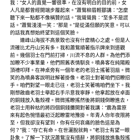
我：“女人的直覺一響很準，在沒有明白的目的前，女
人凡是都曾經開端步履起來。”蕭鴛柳眉輕鄒講：“怎麼
聽下來一點都不像稱贊的話。”我聳聳肩：“至多不是謊
話。”蕭鴛淺淺一笑：“那是。”是從滿但願的笑意。可以
的話我真想始終望到這個笑臉。
連峰山海拔不高景致也沒有什麼精心之處。但是人
流確比尤丹山另有多。我和蕭鴛順著指示牌來到道觀
前。幾個羽士在門前打掃，川流不息的人群。為他們添
加瞭不少事業量，他們照舊表情馴良。噴鼻客在純陽殿
頂禮叩拜。在神桌旁有一個年老的老羽士搖著羽扇。微
笑的為噴鼻客說明註解著掛像。老羽士對著咱們招瞭招
手。咱們對望一眼走已往，老羽士笑著鳴咱們坐下。我
剛想啟齒老羽士舉起右手示意我寧靜。他拿起放在卓面
的銅錢放入龜殼裡。微微搖瞭搖然後將銅錢倒瞭進去，
老羽士用幹枯的將四個銅錢攤開對著我講：“震為雷原
來有起色惋惜最初泛起瞭雷地豫掛。年青人你年夜限將
至，但我卻沒有望到，你有任何哀痛的臉色這是為
何？”我：“存亡有命。在世灑脫就夠。”老羽士有望一眼
卦象。了解一下狀況蕭鴛沒有措辭，將銅錢放進龜殼搖