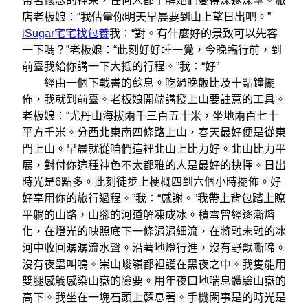
帶著懷念的神采，任何人都了解她們愛得深邃深摯。旅
店老板娘：“我估量你明天早晨要到山上望日出吧。”
iSugar宅宅找包養
我：“對。有什麼好的景致可以先容
一下嗎？”老板娘：“此刻好好睡一覺，今晚臨行前，到
前臺我給你講一下大抵的行程。”我：“好”
經由一個下戰書的蘇息。吃過晚飯比及十點鐘擺
佈，我就到前臺。老板娘開端講授上山要註意的工具。
老板娘：“尤丹山海拔兩千三百五十米，坐地兩百七十
平方千米。分西北東南四條路上山，春天最好便是從東
門上山。早晨就從咱們這裡北山上比力好。北山比力平
展，對付你這種神色不太都雅的人是最好的抉擇。日出
時光是6點多。此刻徒步上梗概四到六個小時擺佈。好
好享用你的旅行過程。”我：“感謝。”我帶上背包踏上瞭
平躺的山路，山腳的河道解凍成冰。積雪曾經逐漸熔
化，在燈光的映照底下一條涓涓細流，在將融未融的冰
河中收回潺潺流水聲。沿著地燈行進，沒有野獸嘶啼。
沒有夜蟲叫鳴。崇山峻嶺都袒護在黑夜之中。我隻能用
雙腿感觸感染山嶽的險要。用年夜口地喘息體驗山嶽的
高下。我坐在一塊石頭上蘇息著。手機閑事是的時光是