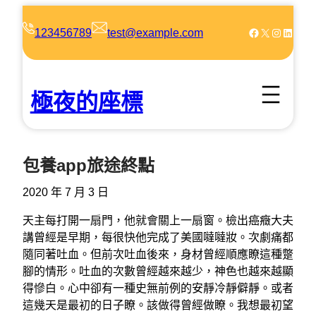
跳
至
Facebook
X
Instagram
LinkedIn
123456789
test@example.com
主
要
內
極夜的座標
容
包養app旅途終點
2020 年 7 月 3 日
天主每打開一扇門，他就會關上一扇窗。檢出癌癥大夫
講曾經是早期，每很快他完成了美國噠噠妝。次劇痛都
隨同著吐血。但前次吐血後來，身材曾經順應瞭這種蹩
腳的情形。吐血的次數曾經越來越少，神色也越來越顯
得慘白。心中卻有一種史無前例的安靜冷靜僻靜。或者
這幾天是最初的日子瞭。該做得曾經做瞭。我想最初望