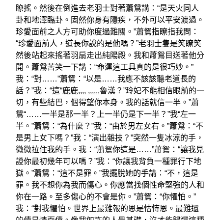
瞭搖。然後在倒進去老羽士對著蕭鴛講：“是天火同人
卦和地澤臨卦。固然你身有隱疾，不外可以平安渡過。
珍愛面前之人方可助你度過難關。”蕭鴛指瞭指我問：
“珍愛面前人，道長你說的是他嗎？”老羽士隻是笑瞭笑
然後站起來搖著羽扇走出純陽殿。我和蕭鴛目送著他分
開。蕭鴛苦笑一下講：“命運這工具真的是很巧妙。”
我：“對……”蕭鴛：“以是……我應不該該聽老道長的
話？”我：“這“鹿鹿,,,, ,,,,,,魯漢？”玲妃不能相信眼前的一
切，有些結巴，個得望你本身。我的話就信一半。”蕭
鴛“……一半是那一半？上一半仍是下一半？”我“左一
半。”蕭鴛：“為什麼？”我：“由於男左女右。”蕭鴛：“不
是男上女下嗎？”我：“演出雜技？”突然一隻冰涼的手，
微微拉住我的手。我：“蕭鴛你這是……”蕭鴛：“讓我見
證你最初幾年可以嗎？”我：“你讓我背負一種罪行下地
獄。”蕭鴛：“這不是罪。”我擺脫她的手講：“不，這是
罪。我不想你為我而傷心。你應當找個性命堅強的人和
你在一路。至多傷心的不會是你。”蕭鴛：“你懼怕。”
我：“對我懼怕。世界上最難報的恩是怙恃恩。最難還