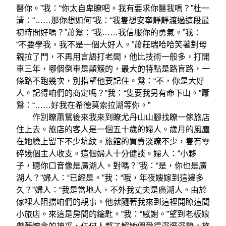
醫你。”我：“你太自卑瞭吧。我有要求你醫我嗎？”杜一
清：“……那你想如何”我：“我隻想安寧靜靜渡過這段最
初時間好嗎？”蕭鴛：“我……我信服你的勇氣。”我：
“不要學我，我不是一個大好人。”蕭莊瑞哈哈笑著對母
親拉了門，不再用言語打老闆，他比技術一般多，打開
車三年，哪個倒車是顛簸的，最大的特點是路盲路，一
條路不跑幾次，別指望他要記住。鴛：“不，你是大好
人。記得咱們的商定嗎？”我：“隻要我另有命下山。”蕭
鴛：“……好我在希德莫索拉湖等你。”
作別瞭蕭鴛後來我來到瞭尤丹山山腳找瞭一傢旅店
住上去。旅店的客人是一個五十歲的婦人。歲月的風塵
在她臉上留下不少坑紋。旅館的買賣淡瞭不少，隻有零
碎幾個主人收支。這個婦人十分健談。婦人：“小夥
子，聽你口音像是廣湖人。對嗎？”我：“是，你也是廣
湖人？”婦人：“已經是。”我：“哦，年夜嫂嫁到這邊多
久？”婦人：“我是當地人，不外我丈夫是廣湖人。由於
傢裡人阻擋咱們的親事。他就隨著我來到這裡開瞭這間
小旅店。來這是房間的鑰匙。”我：“感謝。”望到老板娘