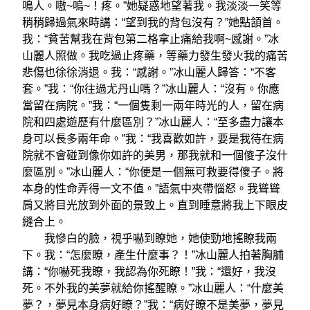
鳴人。嗷~嗚~！疼。”她疑惑地望著我。我淡淡一笑等
稍稍歸過氣來時講：“望到我的背包沒有？”她點頷首。
我：“貧苦幫我在背包第二格拿止痛給我啊~感謝。”冰
山麗人照做。我吃過止疼藥，等藥力發生發火我的痛苦
悲傷也徐徐消退。我：“感謝。”冰山麗人歸答：“不客
套。”我：“你往過尤丹山嗎？”冰山麗人：“沒有。你應
當留在病院。”我：“一個隻剩一兩年時光的人，留在病
院和四處遊歷有什麼區別？”冰山麗人：“至多盡力讓本
身可以長多兩年命。”我：“我喜歡如許，要是我待在病
院就不會碰到像你如許的美男，那我就和一個傻子沒什
麼區別。”冰山麗人：“你便是一個無可救要得傻子。將
本身的性命弄得一文不值。”語氣中夾帶惱怒。我聳聳
肩又將目光放到外面的景致上。直到睡意將我上下眼皮
縫合上。
我慘白的臉，視乎嚇到瞭她，她使勁地搖瞭我兩
下。我：“怎麼瞭，產生什麼事？！”冰山麗人拍著胸脯
講：“你嚇死我瞭，我認為你死瞭！”我：“還好，我沒
死。不外我的美夢就給你搖醒瞭。”冰山麗人：“什麼美
夢？，夢見本身病好瞭？”我：“病好瞭不是美夢，夢見