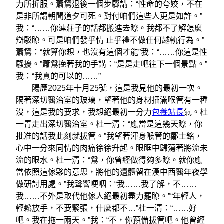
力所折服。蕭鴛退後一個步驟講：“性命的夸姣，不在
是非所謂朝聞道夕可死。對付咱們這些人更是如許。”
我：“……你連莊子的話都搬進去瞭。我都不了解怎麼
辯駁瞭。可是咱們發乎情 止乎禮不做任何越軌行為。”
蕭鴛：“就算你想，也沒有這個才能”我：“……你這是性
騷擾。”蕭鴛挽著我的手講：“是是走吧往下一個景點。”
我：“我真的可以的……”
陽歷2025年十月25號，這是我見他的最初一次。
隔著深切醫治室的玻璃，望著他的身材插滿喉管有一種
沒，這是我的要求，我想絕最初一分力
包養站長
氣。杜
一青走出深切醫治室。杜一清：“應當是這幾天瞭，你
批准的話我此刻就拔管。”我望著渾身喉管的鄒士銘，
心中一分來同情的肉痛徐徐升起。眼眶中歸蕩著將流未
流的眼水。杜一清：“鴛，你曾經做得夠多瞭。就你應
當依照這傢夥的意思，將他的遺體留在漢中西醫年夜學
做研討用處。”我聲響哽咽：“我……我了解，不……
我……不外是取代他傢人絕最初盡力罷瞭。”“年輕人，
輕鬆放手，不要緊張，什麼都不…”杜一清：“……好
吧。我在拖一兩天。”我：“不，你預備拔管吧。他曾經