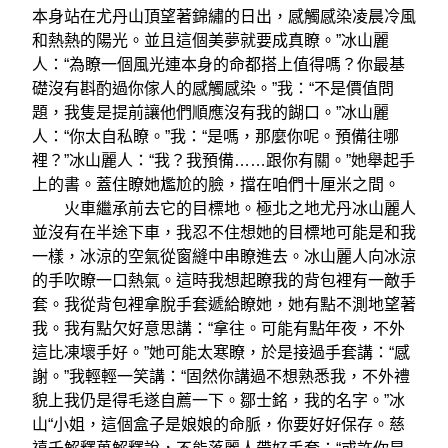
本身站在尤丹山頂望著錦繡的日出，感觸感染凌晨冷風
和熱熱的陽光。並且這個美夢就要成真瞭。”冰山麗
人：“為瞭一個風光連本身的命都搭上值得嗎？你最基
礎沒有斟酌過你傢人的感觸感染。”我：“不是價值問
題，我隻是提前讓他們順應沒有我的餬口。”冰山麗
人：“你太自私瞭。”我：“是嗎，那麼你呢。預備往哪
裡？”冰山麗人：“我？我預備……跟你有關。”她舉起手
上的書。蓋住瞭她尷尬的臉，擋在咱們十厘米之間。
火車繼承前去它的目標地。極北之地尤丹冰山麗人
並沒有在半途下車，我忍不住想她的目標地可能是和我
一樣，冰涼的空氣從窗縫中串瞭進去。冰山麗人向冰涼
的手吹瞭一口熱氣。這時我想起瞭我的背包裡有一敵手
套。我從背包裡拿脫手套遞給瞭她，她有點不測地望著
我。我有點欠好意思講：“拿往。可能有點年夜，不外
這比凍壞手好。”她可能太寒瞭，於是接過手套講：“感
謝。”我輕輕一笑講：“固然你講過不想熟悉我，不外禮
貌上我仍是得毛遂自薦一下。鄒士銘，我的名字。”冰
山“小姐，這個盒子是娘娘的命脈，你要好好保存。慈