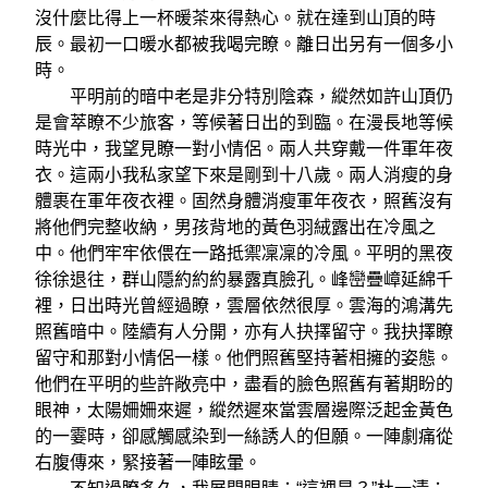
沒什麼比得上一杯暖茶來得熱心。就在達到山頂的時
辰。最初一口暖水都被我喝完瞭。離日出另有一個多小
時。
平明前的暗中老是非分特別陰森，縱然如許山頂仍
是會萃瞭不少旅客，等候著日出的到臨。在漫長地等候
時光中，我望見瞭一對小情侶。兩人共穿戴一件軍年夜
衣。這兩小我私家望下來是剛到十八歲。兩人消瘦的身
體裹在軍年夜衣裡。固然身體消瘦軍年夜衣，照舊沒有
將他們完整收納，男孩背地的黃色羽絨露出在冷風之
中。他們牢牢依偎在一路抵禦凜凜的冷風。平明的黑夜
徐徐退往，群山隱約約約暴露真臉孔。峰巒疊嶂延綿千
裡，日出時光曾經過瞭，雲層依然很厚。雲海的鴻溝先
照舊暗中。陸續有人分開，亦有人抉擇留守。我抉擇瞭
留守和那對小情侶一樣。他們照舊堅持著相擁的姿態。
他們在平明的些許敞亮中，盡看的臉色照舊有著期盼的
眼神，太陽姍姍來遲，縱然遲來當雲層邊際泛起金黃色
的一霎時，卻感觸感染到一絲誘人的但願。一陣劇痛從
右腹傳來，緊接著一陣眩暈。