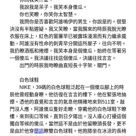
我說我是呆子，我笑本身傻瓜。
你也笑瞭，你笑你太智慧。
我問你是否喜歡阿誰鳴伊的男生，你說是的。很堅
決沒有半點遲疑。我又笑瞭，當我醒來的時辰我脫光瞭
衣服在床上，紅色的窗簾早已被露珠漫濕而有力繼承擺
動，阿誰沒有性命的刺青早分開這所屋子，往向不明。
我扔瞭酒瓶和捲煙，我笑本身是個傻瓜，始終在等著另
一個傻瓜。我決議往找這個傻瓜，決議往找言言。
出門的時辰我吻瞭曲直短長十字架，關門。
白色球鞋
NIKE，39碼的白色球鞋泛起在一個傻瓜腳上的時
辰他曾經動身瞭。他彷徨在言言的樓下，他在緊張地抽
煙。憑他的直覺和言言的氣息他精確地來到511室，敲
門沒人應，阿誰傻瓜隻好走瞭，穿戴他的白色球鞋下瞭
樓，來到街口等候，直到日夕陽出。沒人違心打擾這個
獨自等候的傻瓜，當然這不是由於他留瞭頭長發，更不
是由於他穿
簡訊
瞭雙白色球鞋。他抱膝坐在冰涼的長椅