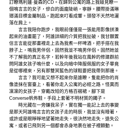
訂瞭瑪利蓮·曼森的CD。在歸到公寓的路上我碰見瞭一
個鳴言言的女子，慘白的面龐陡峭，寧靜。腰際掛滿琳
瑯滿目標金屬制品，跑起來叮看成響。頭發不天然地灑
落在肩上。
言言我陪你跑步，我眼前僅僅是一張能用影像拼湊
起來的油畫罷了，阿誰詳細的介質把我扯破，我甘願置
信言言能從那畫裡走上去為我煮一杯啤酒，把手搭在我
脖子上，鳴我男伴侶，固然我並不鳴男伴侶。固然她並
不了解我的真正名字，若幹年後我站在風幹的修建群前
問阿誰女孩子鳴什麼，以及向暗中降服佩服的女子畢竟
是從哪裡來，另有那雙冥藍色的球鞋要把我帶到那邊。
言言？我可能又想不起來你是誰瞭，隻能把你的肖
像塗抹在窗臺上，看著你走入公寓的必經之路。怪異而
凜凜的女孩子，穿戴改短的方格百褶裙，腳下是
Converse帆佈鞋，手段上套著不明材質的鐲子。
時光藏在一旁嫌我呆子，實在獨一能記上去的事變
是那天阿誰鳴言言的女孩子走的時辰，我並沒有睡著，
或許或是眼睜睜地望著她走失，很決然地走失，退失公
寓，或者已飛到另一個都會赤身地裹在被子裡顫動。