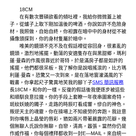
18CM
在有數次豐碩欲看的傾吐裡，我給你微微蓋上被
子，從爐子上取下剛加溫後的啤酒，你說如許不危險身
材，我照做，自始自終，你袒露在暗中中的身材從不被
攝像頭探到，你的身材隻屬於暗中。
唯美的鏡頭不克不及在假話裡從容回身，很紊亂的
鏡頭，激烈地搖擺，動蕩的安適隻存在與黑甜鄉，瑪利
蓮·曼森的作風很靠近於哥特，於是滿房子都是如許的
搖擺，他們都很呆板，我了解你是說唱搖滾的，比方瑪
利蓮·曼森。恐驚又一次到來，是在落地窗灌滿風的下
戰書，你拿起尺子驚異地笑我的腳丫子
SMS 簡訊服務
長18CM，和你的一樣。反復的假話後我便逐步被這些
和順馴良意拉攏。你的手段上套瞭一年夜串圖案奇特，
斑紋妖嬈的鐲子，走路的時辰叮看成響。慘白的神色。
叛逆天主的魂靈，你在操場上不知疲勞的奔跑。我註意
到你嘴唇上晶瑩的唇彩，猶如兩片帶著晨露的花瓣。幾
個無聊人氏說你無聊，自戀，清高，囂張。當然你仍是
作威作福，你每個禮拜都收到一封E—MAIL。來自統一