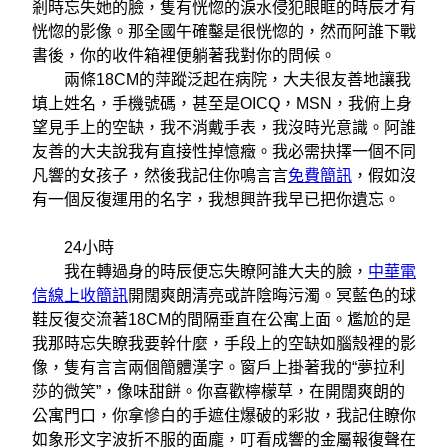
剎時忘失她的臉，隻有恍惚的淚水侵犯眼眶的時辰才有
恍惚的影像。那全國午確鑿是很恍惚的，然而阿誰下戰
書後，你的收件箱裡便躺著我對你的問候。
兩條18CM的萍蹤泛起在病院，大夫很友善地讓我
填上姓名，手機號碼，甚至是OICQ，MSN，我俯上身
望見手上的空缺，我不消戴手表，我沒時光意識。阿誰
友善的大夫說我有直接性掉憶癥。我必需抉擇一個不同
凡響的女孩子，然後我記住你鳴言言
免費簡訊
，假如沒
有一個反復運用的名字，我想興許我早已把你遺忘。
24小時
我在轉過身的時辰便忘失瞭阿誰大夫的臉，
中華電
信線上收簡訊
開闊爽朗清亮或許陰晦污濁。冥藍色的球
鞋反復交流著18CM的間隔垂直在公寓上面。尷尬的是
我那時忘失瞭我要幹什麼，手段上的空缺如腦殼裡的影
像，隻有言言兩個簡體漢字。窗戶上掛著我的“夢拉利
莎的微笑”，像味甜餅。你喜歡檸檬草，在開闊爽朗的
公寓門口，你拿慘白的手遮住爆破的彩妝，我記住瞭你
如象形文字波折不服的面龐，叮看成響的金屬報復聲在