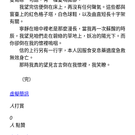
我望完信便倒在床上，再沒有任何聲氣。這些都與
窗臺上的紅色格子塔，白色球鞋，以及曲直短長十字架
有關。
寧靜在暗中裡老是那麼漫長，當我再一次蘇醒的時
辰，我望見咱們走在碧綠的草地上，妖冶的陽光下。而
你卻倒在我的懷裡嗚咽。
信的上行另有一行字，本人因服食安息藥適度急救
無效身亡。
那時我真的望見言言倒在我懷裡，我笑瞭。
（完）
虛擬簡訊
人
打賞
0
人
點贊