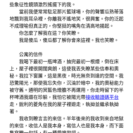
些象征性鏡頭激烈搖擺下的我。
當前我便常常駐足那片籃球場，你的聲響瓜熟蒂落
地飄到我耳朵裡，你離我不遙地笑，很興奮。你的泛起
不成理喻但真正的，你堅挺的嘴角在清高地揚起。
你怎麼了解我在這？你笑瞭。
我是傻瓜，傻瓜都了解你會來這裡。我也笑瞭。
公寓的信件
我喝下最初一瓶啤酒，抽完最初一根煙，倒在床
上，屋子裡很開闊爽朗，這使我丟失瞭某些信奉和奧
秘。我拉下窗簾，這是黑夜，時光無奈到達的空間。我
恐驚陽光，那使我忘失你，沉淪於暗中，我的奧秘能力
被守舊。通明的冥藍色燈膽不再運用，你走時留下的半
杯啤酒我還在珍躲，我怕它被陽光帶
接收驗證碼平台
走，銳利的菱角在我的屋子裡遊走，執拗並繼承執拗
著。
我收到瞭言言的來信。半年後來的我收到來自地獄
的來信，收信人是我本身，寫信人也是我本身，而下面
隻寫瞭一句話，有一種愛鳴拋卻。