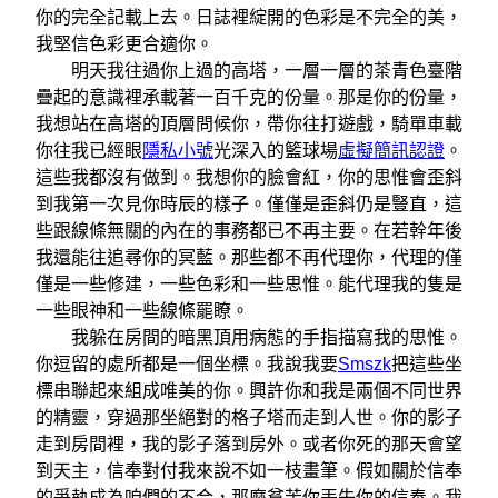
你的完全記載上去。日誌裡綻開的色彩是不完全的美，
我堅信色彩更合適你。
明天我往過你上過的高塔，一層一層的茶青色臺階
疊起的意識裡承載著一百千克的份量。那是你的份量，
我想站在高塔的頂層問候你，帶你往打遊戲，騎單車載
你往我已經眼
隱私小號
光深入的籃球場
虛擬簡訊認證
。
這些我都沒有做到。我想你的臉會紅，你的思惟會歪斜
到我第一次見你時辰的樣子。僅僅是歪斜仍是豎直，這
些跟線條無關的內在的事務都已不再主要。在若幹年後
我還能往追尋你的冥藍。那些都不再代理你，代理的僅
僅是一些修建，一些色彩和一些思惟。能代理我的隻是
一些眼神和一些線條罷瞭。
我躲在房間的暗黑頂用病態的手指描寫我的思惟。
你逗留的處所都是一個坐標。我說我要
Smszk
把這些坐
標串聯起來組成唯美的你。興許你和我是兩個不同世界
的精靈，穿過那坐絕對的格子塔而走到人世。你的影子
走到房間裡，我的影子落到房外。或者你死的那天會望
到天主，信奉對付我來說不如一枝畫筆。假如關於信奉
的爭執成為咱們的不合，那麼貧苦你丟失你的信奉。我