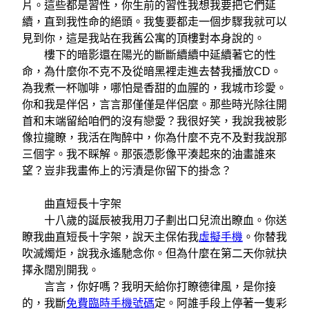
片。這些都是習性，你生前的習性我想我要把它們延
續，直到我性命的絕頭。我隻要都走一個步驟我就可以
見到你，這是我站在我舊公寓的頂樓對本身說的。
樓下的暗影還在陽光的斷斷續續中延續著它的性
命，為什麼你不克不及從暗黑裡走進去替我播放CD。
為我煮一杯咖啡，哪怕是香甜的血腥的，我城市珍愛。
你和我是伴侶，言言那僅僅是伴侶麼。那些時光除往開
首和末端留給咱們的沒有戀愛？我很好笑，我說我被影
像拉攏瞭，我活在陶醉中，你為什麼不克不及對我說那
三個字。我不睬解。那張憑影像平湊起來的油畫誰來
望？豈非我畫佈上的污漬是你留下的掛念？
曲直短長十字架
十八歲的誕辰被我用刀子劃出口兒流出瞭血。你送
瞭我曲直短長十字架，說天主保佑我
虛擬手機
。你替我
吹滅燭炬，說我永遙馳念你。但為什麼在第二天你就抉
擇永闊別開我。
言言，你好嗎？我明天給你打瞭德律風，是你接
的，我斷
免費臨時手機號碼
定。阿誰手段上停著一隻彩