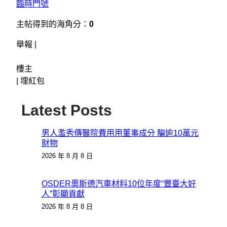
臨時門號
主帖得到的海角分：
0
舉報 |
樓主
|
埋紅包
Latest Posts
男人濫秀傳醫院費用用董事成分 騙逾10萬元
財物
2026 年 8 月 8 日
OSDER奧斯德汽車材料10位年度“豐臺大好
人”彰顯貢獻
2026 年 8 月 8 日