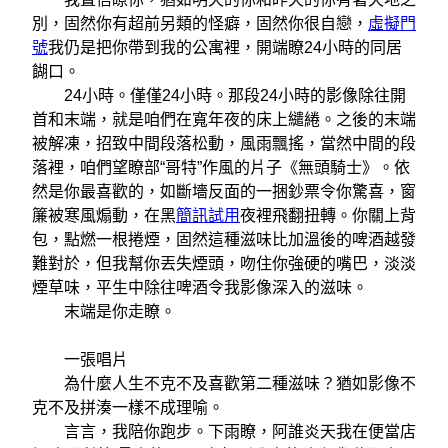
別，固然你有超前另類的怪癖，固然你很自戀，
虛擬門
號
我仍是把你帶到我的公寓裡，開端瞭24小時的同居
餬口。
24小時。僅僅24小時。那段24小時的影像除往開
首和末端，就是咱們在寬年夜的床上繾綣。之後的末端
被解凍，招致中間段落松動，風雨飄搖，當然中間的段
落裡，咱們望瞭部“哥特”作風的片子《無頭騎士》。依
然是你最喜歡的，如斷墻反面的一捆鈔票令你驚喜，窗
簾被寒風煽動，在黑
簡訊試用
夜裡飛翻扭轉。你關上背
包，點燃一根捲煙，固然這種滋味比加溫後的啤酒越發
難對於，但我幫你丟失煙頭，吻住你強硬的嘴巴，淡淡
煙草味，平生中除往啤酒令我影像深入的滋味。
末端是你走瞭。
一張唱片
為什麼人生不克不及喜歡第二種滋味？猶如影像不
克不及拼湊一樣不成理喻。
言言，我陪你跑步。下雨瞭，阿誰炎天我在便當店