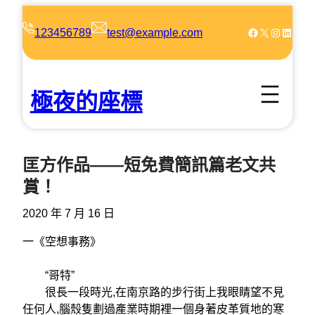
跳
至
Facebook
X
Instagram
LinkedIn
123456789
test@example.com
主
要
內
極夜的座標
容
匡方作品——短免費簡訊篇老文共
賞！
2020 年 7 月 16 日
一《空想事務》
“哥特”
很長一段時光,在南京路的步行街上我眼睛望不見
任何人,腦殼隻劃過產業時期裡一個身著皮革質地的寒