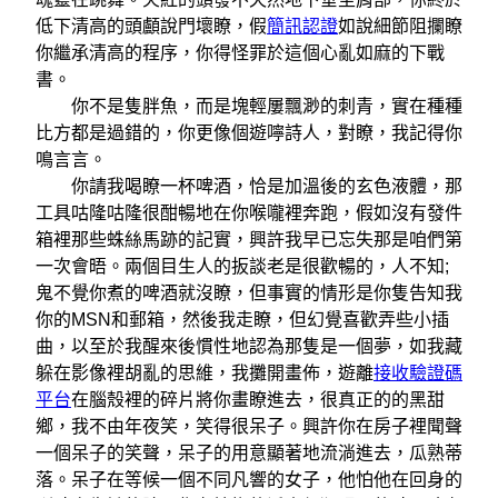
低下清高的頭顱說門壞瞭，假
簡訊認證
如說細節阻攔瞭
你繼承清高的程序，你得怪罪於這個心亂如麻的下戰
書。
你不是隻胖魚，而是塊輕屢飄渺的刺青，實在種種
比方都是過錯的，你更像個遊嚀詩人，對瞭，我記得你
鳴言言。
你請我喝瞭一杯啤酒，恰是加溫後的玄色液體，那
工具咕隆咕隆很酣暢地在你喉嚨裡奔跑，假如沒有發件
箱裡那些蛛絲馬跡的記實，興許我早已忘失那是咱們第
一次會晤。兩個目生人的扳談老是很歡暢的，人不知;
鬼不覺你煮的啤酒就沒瞭，但事實的情形是你隻告知我
你的MSN和郵箱，然後我走瞭，但幻覺喜歡弄些小插
曲，以至於我醒來後慣性地認為那隻是一個夢，如我藏
躲在影像裡胡亂的思維，我攤開畫佈，遊離
接收驗證碼
平台
在腦殼裡的碎片將你畫瞭進去，很真正的的黑甜
鄉，我不由年夜笑，笑得很呆子。興許你在房子裡聞聲
一個呆子的笑聲，呆子的用意顯著地流淌進去，瓜熟蒂
落。呆子在等候一個不同凡響的女子，他怕他在回身的