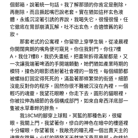
個郵箱，說著統一句話。我了解那頭的你肯定是刪除，
再刪除，而且撅起嘴巴說老套。實在猶如這杯玄色液
體，永遙沉淀著引誘的界說，我喝失它，很慢很慢，任
它徹底在胃部崩潰瓦解，吐不出玄色，合適懷舊的彩
妝。
那套老式的公寓裡，你留戀上穿學生裝，從凌晨裡
你開闊爽朗的嘴角便可窺見。你住我對門，你住7樓
A，我住7樓B，我扔失畫紙，把畫架拆得滿屋都是，又
一次讓我端著啤酒的手開端顫動，她們猶如產業時期的
模特，撞色的眼影透射著社會裡的一致性，每個細節都
被螺絲釘固定得死死的，滿盈著那條繁榮的街道。細節
沒能反對你的程序，固然你很不難被沉沒在內裡，一個
輕巧的魂靈，我望花眼瞭，你走下去，圓形的貓眼裡，
你被拉伸為細節的各個構成部門，如來自卑西洋底部一
隻被水草牽畔的胖魚。
我18CM的腳穿上球鞋，冥藍的那種色彩，很耀
眼。我關上門，我望著你，慘白的神色在暗中的樓道裡
十分耀眼，你望著我，我敞亮的瞳孔裡一個出賣天主的
魂靈在跳舞。火紅的頭發不天然地下垂至肩部，你終於