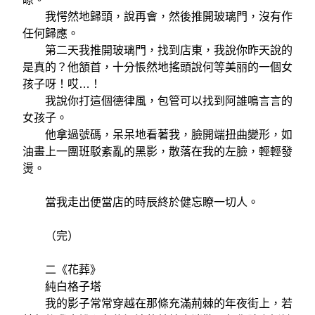
我愕然地歸頭，說再會，然後推開玻璃門，沒有作
任何歸應。
第二天我推開玻璃門，找到店東，我說你昨天說的
是真的？他頷首，十分悵然地搖頭說何等美丽的一個女
孩子呀！哎…！
我說你打這個德律風，包管可以找到阿誰鳴言言的
女孩子。
他拿過號碼，呆呆地看著我，臉開端扭曲變形，如
油畫上一團班駁紊亂的黑影，散落在我的左臉，輕輕發
燙。
當我走出便當店的時辰終於健忘瞭一切人。
（完）
二《花葬》
純白格子塔
我的影子常常穿越在那條充滿荊棘的年夜街上，若