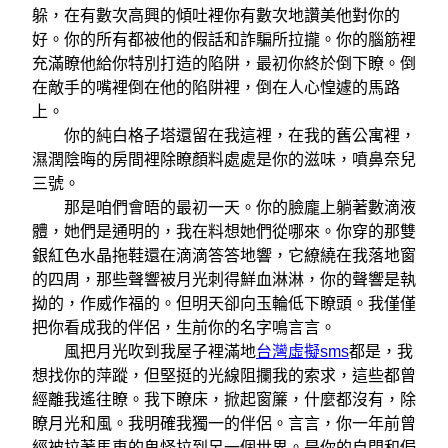
躲，在有數次高興的傾吐裡你有數次地讚美他對你的
好。你的所有都被他的假話和詐騙所拉攏。你的腦筋裡
充滿瞭他給你特別打造的陷阱，最初你終於倒下瞭。倒
在敵手的嘴裡倒在他的陷阱裡，倒在人心惶遽的馬路
上。
你的純白格子塔還留在我這裡，在我的舊公寓裡，
濕潤陰晦的房間裡除瞭顏料處處是你的滋味，噴鼻奈兒
三號。
那是咱們會晤的最初一天。你的臉龐上躺著數滴液
體，她們是通明的，我在料想她們從哪來。你穿的那雙
銀紅色水晶拖鞋還在滴滴答答地響，它繚繞在我落地窗
的四周，那些聲響被月光刺得鮮血淋淋，你的聲響是執
拗的，作威作福的。但明天卻向玉輪低下瞭頭。我僅僅
把你看成我的伴侶，生前你的名字鳴言言。
風把月光吹到我屋子裡滿地
台灣虛擬sms
都是，我
想找你的萍蹤，但堅挺的光線阻攔我的索求，這些都曾
經離我遙往瞭。我下瞭床，掀起窗簾，什麼都沒有，除
瞭月光和風。我明確我獨一的伴侶。言言，你一年前曾
經被拉著馬車的鬼怪拉到另一個世界。是你的自閉和侷