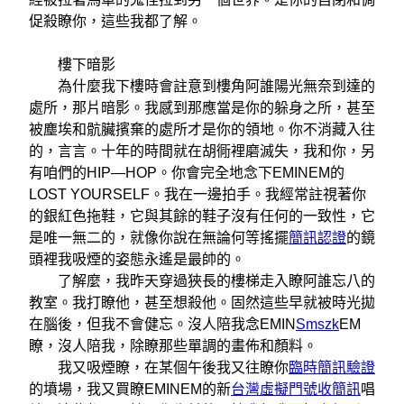
促殺瞭你，這些我都了解。
樓下暗影
為什麼我下樓時會註意到樓角阿誰陽光無奈到達的
處所，那片暗影。我感到那應當是你的躲身之所，甚至
被塵埃和骯臟擯棄的處所才是你的領地。你不消藏入往
的，言言。十年的時間就在胡衕裡磨滅失，我和你，另
有咱們的HIP—HOP。你會完全地念下EMINEM的
LOST YOURSELF。我在一邊拍手。我經常註視著你
的銀紅色拖鞋，它與其餘的鞋子沒有任何的一致性，它
是唯一無二的，就像你說在無論何等搖擺
簡訊認證
的鏡
頭裡我吸煙的姿態永遙是最帥的。
了解麼，我昨天穿過狹長的樓梯走入瞭阿誰忘八的
教室。我打瞭他，甚至想殺他。固然這些早就被時光拋
在腦後，但我不會健忘。沒人陪我念EMIN
Smszk
EM
瞭，沒人陪我，除瞭那些單調的畫佈和顏料。
我又吸煙瞭，在某個午後我又往瞭你
臨時簡訊驗證
的墳場，我又買瞭EMINEM的新
台灣虛擬門號收簡訊
唱