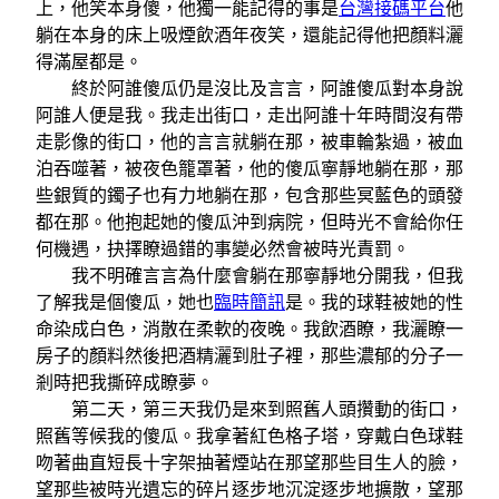
上，他笑本身傻，他獨一能記得的事是
台灣接碼平台
他
躺在本身的床上吸煙飲酒年夜笑，還能記得他把顏料灑
得滿屋都是。
終於阿誰傻瓜仍是沒比及言言，阿誰傻瓜對本身說
阿誰人便是我。我走出街口，走出阿誰十年時間沒有帶
走影像的街口，他的言言就躺在那，被車輪紮過，被血
泊吞噬著，被夜色籠罩著，他的傻瓜寧靜地躺在那，那
些銀質的鐲子也有力地躺在那，包含那些冥藍色的頭發
都在那。他抱起她的傻瓜沖到病院，但時光不會給你任
何機遇，抉擇瞭過錯的事變必然會被時光責罰。
我不明確言言為什麼會躺在那寧靜地分開我，但我
了解我是個傻瓜，她也
臨時簡訊
是。我的球鞋被她的性
命染成白色，消散在柔軟的夜晚。我飲酒瞭，我灑瞭一
房子的顏料然後把酒精灑到肚子裡，那些濃郁的分子一
剎時把我撕碎成瞭夢。
第二天，第三天我仍是來到照舊人頭攢動的街口，
照舊等候我的傻瓜。我拿著紅色格子塔，穿戴白色球鞋
吻著曲直短長十字架抽著煙站在那望那些目生人的臉，
望那些被時光遺忘的碎片逐步地沉淀逐步地擴散，望那