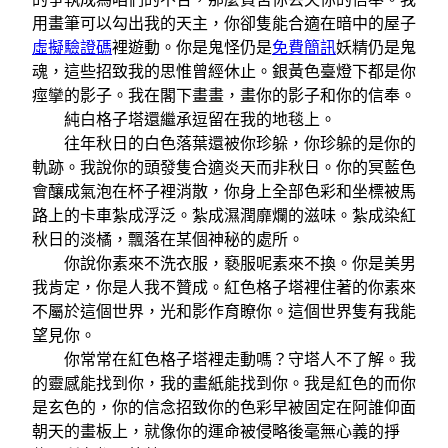
用畫筆可以勾出我的天主，你卻隻能合適在暗中的屋子
虛擬驗證碼
裡遊動。你是鬼怪仍是
免費簡訊
妖精仍是鬼
魂，這些招致我的思惟曾經休止。銀黃色臺燈下都是你
痙攣的影子。我在閣下畫畫，畫你的影子和你的信奉。
純白格子塔還繼承逗留在我的地毯上。
往年秋日的白色落葉還被你珍躲，你珍躲的是你的
軌跡。我說你的頭發隻合適炎天而非秋日。你的冥藍色
會釀成氣泡在杯子裡消散，你身上全部色彩和坐標被馬
路上的卡車紮成浮泛。紮成濕潤靡爛的滋味。紮成染紅
秋日的淡橘，飄落在某個神秘的處所。
你說你素來不洗衣服，褻服呢素來不換。你是美男
我肯定，你是人我不贊成。紅色格子塔裡住著的你素來
不屬於這個世界，光和影作育瞭你。這個世界隻有我能
望見你。
你常常在紅色格子塔裡走動嗎？守塔人不了解。我
的靈感能找到你，我的畫紙能找到你。我是紅色的而你
是玄色的，你的信念招致你的色彩早被固定在阿誰仰面
朝天的畫板上，就像你的運命被侵略後毫無心義的掙