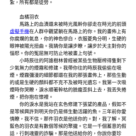
紮，所有都是徒勞。
血橘羽衣
馬路上的血漬還未被時光風幹你卻走在時光的前頭
虛擬手機
在人群中觀望躺在馬路上的你。我的畫佈上有
你腐爛的氣息，你的神色慘白，衣服菱角分明，生硬的
眼神被陽光扭曲。我猜你是讓步瞭，讓步於天主對你的
惱怒。你的冤屈無可防止地被畫上句號。
小時辰往的阿誰樹林曾經被某些生物壓榨得隻剩下
少氣無力的煙霧和修建。我帶你往的時辰我偷偷在吸
煙。煙霧彌漫的細節都還在我的那張畫佈上，那些生動
的或是生硬的顏料都不克不及被時光遺忘。我第一次吸
煙時你哭瞭，淚水順著幹枯的臉龐歪斜上去，我丟失捲
煙，把你抱在懷裡。
你的淚水是我站在玄色修建下張望的產品，假如不
是等候興許到明天你仍是條生動活躍的魚。三年前你愛
情瞭，我不信。那件羽衣是他送你的。對，我了解。冥
藍色的羽衣是有數個等候的聚攏。它是一千個蓄意的假
話，行刺魂靈的詐騙。那是他送給你的，你說你要珍