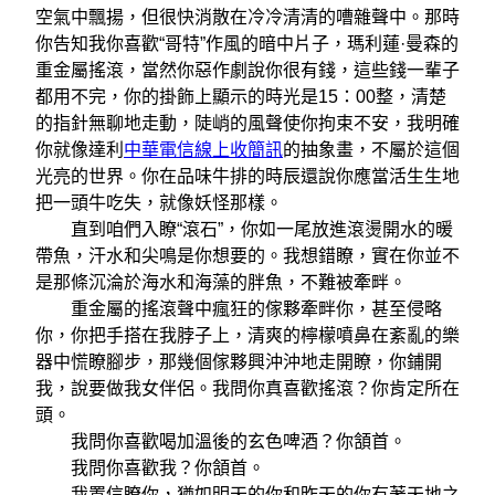
空氣中飄揚，但很快消散在冷冷清清的嘈雜聲中。那時
你告知我你喜歡“哥特”作風的暗中片子，瑪利蓮·曼森的
重金屬搖滾，當然你惡作劇說你很有錢，這些錢一輩子
都用不完，你的掛飾上顯示的時光是15：00整，清楚
的指針無聊地走動，陡峭的風聲使你拘束不安，我明確
你就像達利
中華電信線上收簡訊
的抽象畫，不屬於這個
光亮的世界。你在品味牛排的時辰還說你應當活生生地
把一頭牛吃失，就像妖怪那樣。
直到咱們入瞭“滾石”，你如一尾放進滾燙開水的暖
帶魚，汗水和尖鳴是你想要的。我想錯瞭，實在你並不
是那條沉淪於海水和海藻的胖魚，不難被牽畔。
重金屬的搖滾聲中瘋狂的傢夥牽畔你，甚至侵略
你，你把手搭在我脖子上，清爽的檸檬噴鼻在紊亂的樂
器中慌瞭腳步，那幾個傢夥興沖沖地走開瞭，你鋪開
我，說要做我女伴侶。我問你真喜歡搖滾？你肯定所在
頭。
我問你喜歡喝加溫後的玄色啤酒？你頷首。
我問你喜歡我？你頷首。
我置信瞭你，猶如明天的你和昨天的你有著天地之