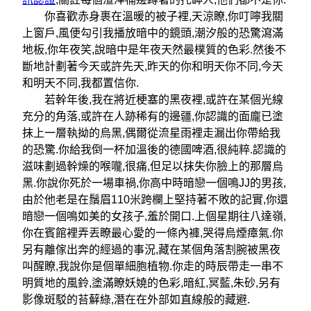
你喜歡赤身裹在溫暖的被子裡,天涼瞭,你叮嚀我關
上窗戶,風便勾引我播放暗中的鏡頭,潮汐般的恐驚瀉滿
地板,你年夜笑,說暗中是年夜天然最樸質的色彩.然後不
斷地計劃著今天或許先天,昨天的你和明天你不同,今天
和明天不同,我都置信你.
若幹年後,我在將近梗塞的黑夜裡,或許在某個光線
充分的角落,或許在人跡稀有的邊疆,你認識的面龐已塗
抹上一層執拗的烏黑,偶爾從流星雨裡走漏出你帶給我
的恐驚.你給我倒一杯加溫後的德國啤酒,很純粹.認識的
滋味劃過幹燥的喉嚨,很痛,但足以抹失你臉上的那層烏
黑.你說你死於一場車禍,你高中時暗戀一個鳴JJ的男孩,
由於他老是在鬚眉110米跨欄上堅持著不敗的記實,你還
暗戀一個鳴如美的女孩子,羞於開口.上個星期往八達嶺,
你在賓館裡弄丟瞭最心愛的一條內褲,哭得烏煙瘴氣.你
另有離傢出奔的經過的事況,藏在某個角落割腕被黑夜
叫醒瞭,我說你是個單細胞植物.你走的時辰帶走一串不
明質地的風鈴,塗滿瞭妖嬈的色彩,暗紅,冥藍,朱砂,另有
影像斑駁的苔蘚綠,潛在在外部如直線般的藏避.