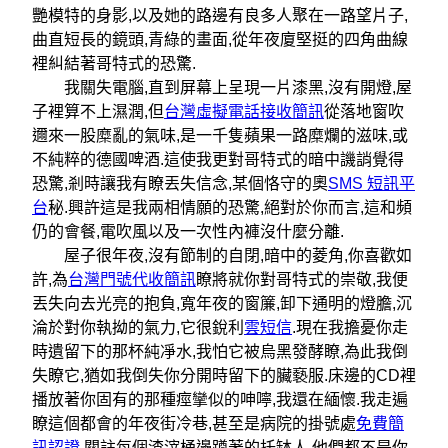
艷模特的身影,以及她的路邊有良多人聚在一路望片子,
曲直短長的鏡頭,青綠的畫面,從年夜廈堅挺的四角曲線
裡糾結著哥特式的恐驚.
我關失電腦,直到屏幕上呈現一片漆黑,沒有開燈,屋
子裡算不上濕潤,但
台灣虛擬電話接收簡訊
從落地窗吹
邇來一股糜亂的氣味,是一千隻蘋果一路糜爛的滋味,或
不純粹的德國啤酒.這使我更對哥特式的暗中譏誚覺得
恐驚,剎時讓我有瞭丟失信念,某個恪守的奧
SMS 短訊平
台
秘.興許這是我兩相情願的恐驚,絕對於你而言,這和頻
仍的會餐,電吹風以及一次性內褲沒什麼分離.
屋子很年夜,沒有節制的自閉,暗中的菱角,你喜歡如
許,為
台灣門號代收簡訊
瞭將就你對哥特式的崇敬,我便
丟失向去光亮的抱負,寬年夜的窗簾,卸下通明的燈膽,沉
淪於對你執拗的氣力,它很銳利
雲短信
.現在我擔憂你走
時遺留下的那杯純凈水,我怕它被烏黑發酵瞭,為此我倒
失瞭它,猶如我倒失你分開時留下的臟褻服.床邊的CD裡
播放著你固有的那種痙攣似的呻嚀,我還在緬懷.我走遍
瞭這個都會的年夜街冷巷,甚至是病院的掛號處
免費簡
訊認證
,關註每個渣滓桶邊蹲著的托缽人,他們都不是你.