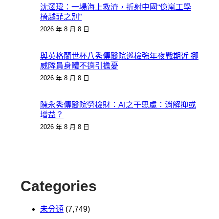
沈澤瑋：一場海上救濟，折射中國“億嵐工學
椅越菲之別”
2026 年 8 月 8 日
與英格蘭世杯八秀傳醫院巡檢強年夜戰期近 挪
威隊員身體不適引擔憂
2026 年 8 月 8 日
陳永秀傳醫院勞檢財：AI之于思慮：消解抑或
增益？
2026 年 8 月 8 日
Categories
未分類
(7,749)