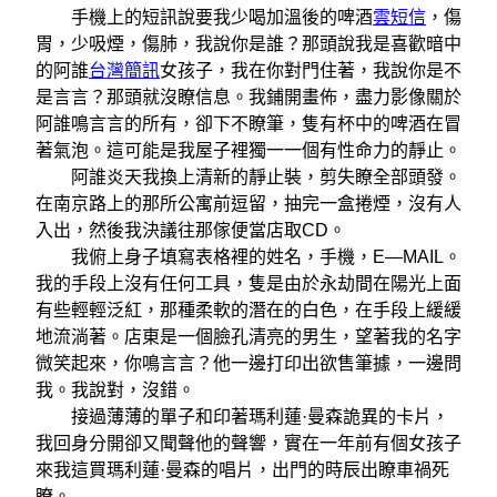
手機上的短訊說要我少喝加溫後的啤酒
雲短信
，傷
胃，少吸煙，傷肺，我說你是誰？那頭說我是喜歡暗中
的阿誰
台灣簡訊
女孩子，我在你對門住著，我說你是不
是言言？那頭就沒瞭信息。我鋪開畫佈，盡力影像關於
阿誰鳴言言的所有，卻下不瞭筆，隻有杯中的啤酒在冒
著氣泡。這可能是我屋子裡獨一一個有性命力的靜止。
阿誰炎天我換上清新的靜止裝，剪失瞭全部頭發。
在南京路上的那所公寓前逗留，抽完一盒捲煙，沒有人
入出，然後我決議往那傢便當店取CD。
我俯上身子填寫表格裡的姓名，手機，E—MAIL。
我的手段上沒有任何工具，隻是由於永劫間在陽光上面
有些輕輕泛紅，那種柔軟的潛在的白色，在手段上緩緩
地流淌著。店東是一個臉孔清亮的男生，望著我的名字
微笑起來，你鳴言言？他一邊打印出欲售筆據，一邊問
我。我說對，沒錯。
接過薄薄的單子和印著瑪利蓮·曼森詭異的卡片，
我回身分開卻又聞聲他的聲響，實在一年前有個女孩子
來我這買瑪利蓮·曼森的唱片，出門的時辰出瞭車禍死
瞭。