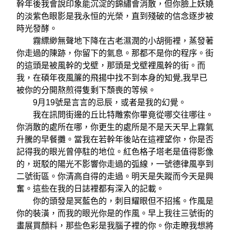
幹年後我會說印象能沉淀的錦繡會消散，但你臉上妖嬈
的淡紫色眼影是我永恒的光榮，直到殘破的信念逐步被
時光發酵。
霧縹緲無聲地下降在古老濕潤的小胡衕裡，蒸發著
你走過的陳跡，你留下的氣息。那都不是你的程序。街
的這頭是被風幹的戈壁，那頭是戈壁裡風幹的街。而
我，在碩年夜風簾的飛揚中找不到本身的知覺,我早已
被你的分開熬煎得隻剩下頹喪的等候。
9月19號是言言的忌辰，或者是我的幻覺。
我在訊問街邊的丘比特雕索你畢竟從哪交往哪往。
你消散的處所在哪，你更生的處所是不是天天早上霧氣
升騰的早餐攤。當我在若幹年後站在這裡望你，你是否
記得我的眼光曾停駐的地位。紅色格子塔老是值得影像
的，斑駁的陽光不影響你走過的弧線，一號德律風亭到
二號街區。你清高自得的走過。明天是失蹤而今天是興
奮。這些在我的日誌裡都有深入的記載。
你的頭發是冥藍色的，刺目耀眼但不招搖。作風是
你的裝潢，而我的眼光你是的作風。早上我往三號街的
畫展買顏料，那些色彩是我腦子裡的你。你走瞭我想將