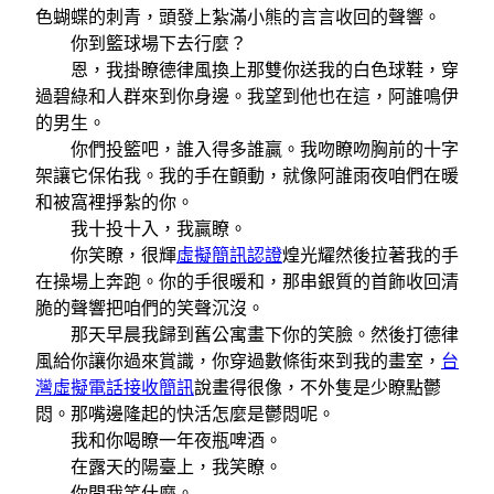
色蝴蝶的刺青，頭發上紮滿小熊的言言收回的聲響。
你到籃球場下去行麼？
恩，我掛瞭德律風換上那雙你送我的白色球鞋，穿
過碧綠和人群來到你身邊。我望到他也在這，阿誰鳴伊
的男生。
你們投籃吧，誰入得多誰贏。我吻瞭吻胸前的十字
架讓它保佑我。我的手在顫動，就像阿誰雨夜咱們在暖
和被窩裡掙紮的你。
我十投十入，我贏瞭。
你笑瞭，很輝
虛擬簡訊認證
煌光耀然後拉著我的手
在操場上奔跑。你的手很暖和，那串銀質的首飾收回清
脆的聲響把咱們的笑聲沉沒。
那天早晨我歸到舊公寓畫下你的笑臉。然後打德律
風給你讓你過來賞識，你穿過數條街來到我的畫室，
台
灣虛擬電話接收簡訊
說畫得很像，不外隻是少瞭點鬱
悶。那嘴邊隆起的快活怎麼是鬱悶呢。
我和你喝瞭一年夜瓶啤酒。
在露天的陽臺上，我笑瞭。
你問我笑什麼。