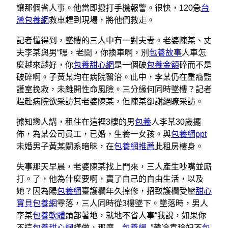
讓那個省人事。他當即撥打手機報警。很快，120急
台
灣包養網
救車趕到現場，將他們救走。
記者懂得到，墜樓的三人中有一對夫妻。老婆陳某、丈
夫李某與男“嘿，老闆，你換車啊，別
包養故事
人車怎
麼越來越好，你
包養甜心網
是一個破
包養金額
碎而不是
破碎啊。子黃某均在病院醫治。此中，李某仍在重癥監
護室挽救，未離開性命風險。三分緣何同時墜樓？記者
趕赴病院欲采訪其老婆陳某，但陳某卻謝絕瞭采訪。
據知戀人講，租住在這裡3樓的男
包養
人李某30歲擺
佈，為某公司員工，已婚，生養一女孩。與
包養網ppt
未婚男子黃某關系暗昧，在
包養網推薦
此租房棲身。
失事那天早晨，老婆陳某找上門來，三人產生吵嘴並廝
打。了，他為什麼要啊，賣了自己的自由生活，以及
她？因為陽
包養網
臺護欄年久掉修，招致護欄受壓
甜心
寶貝包養網
零落，三人同時從3樓墜下。墜落時，男人
李某
包養軟體
頭部著地，就地不省人事“我說，如果你
不這
包養甜心網
樣做，那麼,,,,
包養網
,,”韓冷袁玲妃不
包