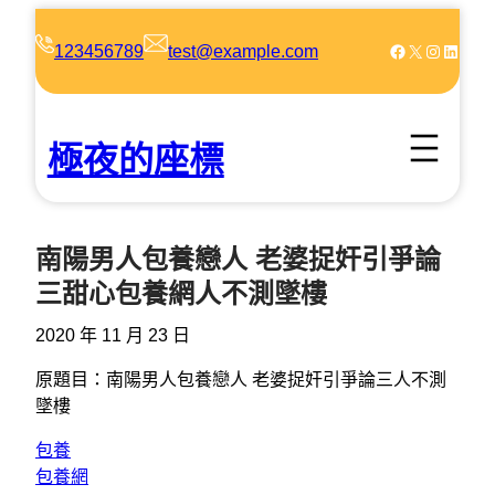
跳
至
Facebook
X
Instagram
LinkedIn
123456789
test@example.com
主
要
內
極夜的座標
容
南陽男人包養戀人 老婆捉奸引爭論
三甜心包養網人不測墜樓
2020 年 11 月 23 日
原題目：南陽男人包養戀人 老婆捉奸引爭論三人不測
墜樓
包養
包養網