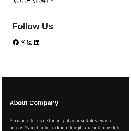
尚無留言可供顯示。
Follow Us
Facebook
X
Instagram
LinkedIn
About Company
Aenean ultrices nislnunc, pulvinar sodales evariu
non.as Namet pulv ina libero fringill auctor lemnisdolo