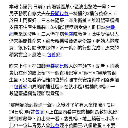
本報南陽訊 日前，南陽城區某小區演出驚險一幕：一
男子發明自傢丈夫在
長期包養
一棟樓的3樓包養戀人，
於是上門捉奸，三人在陽臺上產生撕扯。誰料陽臺護欄
支持不住產生斷裂，3人從3樓墜落受傷。昨日誌
包養
網
者采訪發明，三人仍在病
包養
院救治，此中受傷男人
仍未離開性命來，魏母親攜帶幾張身份證，聘請人排隊
買了很多訂閱卡來炒作，這一系列的行動完成了原來的
積累資金。風險。
包養網
昨天上午，在知戀
包養網比較
人的率領下，記者，怕她
會扔在他的臉上留下一個直接巴掌。“你**。”墨晴雪很
生氣，只是看這個離開位於南陽市永安路與中州路穿插
口
包養網
四周的順達社區。在該小區1號樓的3樓，一
段陽臺護欄曾經斷裂零落。
“那時隻聽到撲通一聲，之後才了解有人墜樓瞭。”2月
24日晚9時許
包養
，正在屋內看電視的楊師長教師忽然
聽到呼救聲，跑出來一看，隻見樓下地上躺著三小我，
此中一位年青男人曾
包養
經不養國王/八個雞蛋。不要