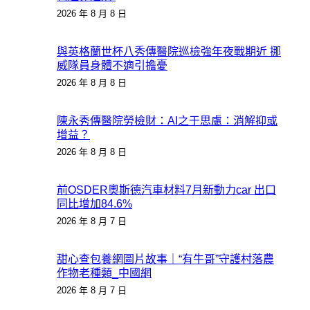
2026 年 8 月 8 日
與英格蘭世杯八秀傳醫院巡檢強年夜戰期近 挪
威隊員身體不適引擔憂
2026 年 8 月 8 日
陳永秀傳醫院勞檢財：AI之于思慮：消解抑或
增益？
2026 年 8 月 8 日
前OSDER奧斯德汽車材料7月新動力car 出口
同比增加84.6%
2026 年 8 月 7 日
甜心查包養網圖片故事｜“有牛哥”守護村落農
作物老種類_中國網
2026 年 8 月 7 日