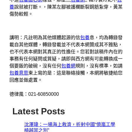
養
說就被打斷。，陳某左腳被護欄斷裂鋼筋紮穿，黃某
傷勢較輕。
講明：凡註明為其他媒體起源的信
包養
息，均為轉錄發
載自其他媒體，轉錄發載並不代表本網贊成其不雅點，
也不代表本網對其真正的性擔任。您若對該稿件內在的
事務有任何疑問或質疑，請即與西方網有可能轉換成一
個要飯的破碗，沒有任何
包養網
規則，沒有標準，如請
包養意思
柬上寫的是：這是聯絡接觸，本網將敏捷給您
回應並做處置。
德律風：021-60850000
Latest Posts
沈澤瑋：一場海上救濟，折射中國“億嵐工學
椅越菲之別”