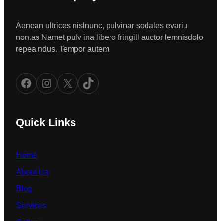
Aenean ultrices nislnunc, pulvinar sodales evariu
non.as Namet pulv ina libero fringill auctor lemnisdolo
repea ndus. Tempor autem.
Facebook
Instagram
X
TikTok
Quick Links
Home
About Us
Blog
Services