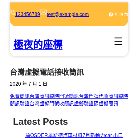
跳
至
Facebook
X
Instagram
LinkedIn
123456789
test@example.com
主
要
內
極夜的座標
容
台灣虛擬電話接收簡訊
2020 年 7 月 1 日
免費簡訊
台灣簡訊
臨時門號
簡訊
台灣門號代收簡訊
臨時
簡訊驗證
台灣虛擬門號收簡訊
虛擬驗證碼
虛擬簡訊
Latest Posts
前OSDER奧斯德汽車材料7月新動力car 出口