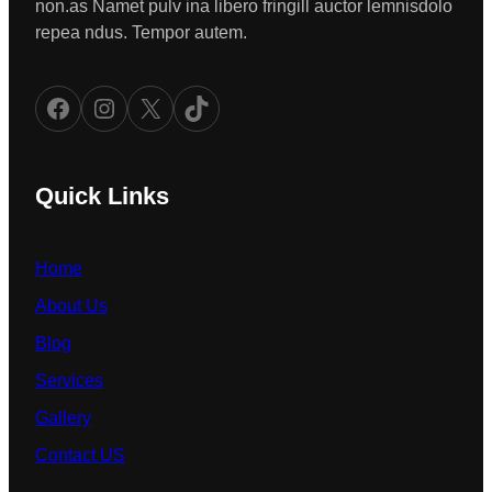
non.as Namet pulv ina libero fringill auctor lemnisdolo
repea ndus. Tempor autem.
Facebook
Instagram
X
TikTok
Quick Links
Home
About Us
Blog
Services
Gallery
Contact US