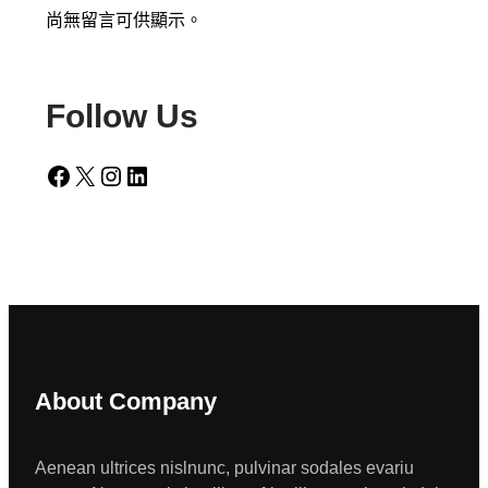
尚無留言可供顯示。
Follow Us
Facebook
X
Instagram
LinkedIn
About Company
Aenean ultrices nislnunc, pulvinar sodales evariu