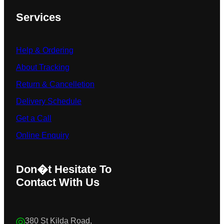
Services
Help & Ordering
About Tracking
Return & Cancelletion
Delivery Schedule
Get a Call
Online Enquiry
Don�t Hesitate To
Contact With Us
380 St Kilda Road,