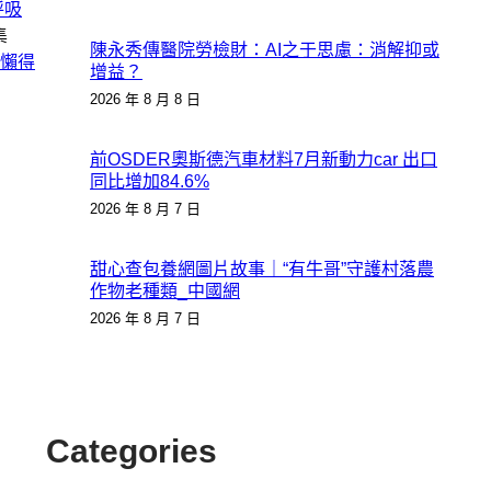
呼吸
集
陳永秀傳醫院勞檢財：AI之于思慮：消解抑或
懶得
增益？
2026 年 8 月 8 日
前OSDER奧斯德汽車材料7月新動力car 出口
同比增加84.6%
2026 年 8 月 7 日
甜心查包養網圖片故事｜“有牛哥”守護村落農
作物老種類_中國網
2026 年 8 月 7 日
Categories