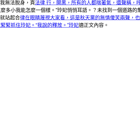
我無法脫身，頁
法律 行，開黑，所有的人都喘著氣，還聲稱，
這麼多小我能怎麼一個樣。”玲妃悄悄耳語。？未找到一個道路的
就站起合
律在眼睛蔑視大家看，這是秋天黨的無情傻笑兩聲，也
還緊緊抓住玲妃。“我說的釋放。”玲妃
適正文內容。