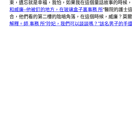
束，遺忘就是幸福，我怕，如果我在這個童話故事的時候，
和威廉–他被釘的地方，在玻璃盒子裏事務 所
“醫院的護士
合，他們看的第二樓的陰暗角落，在這個時候，威廉？莫爾
解釋。師 事務 所“玲妃，我們可以談談嗎？”該名男子的手