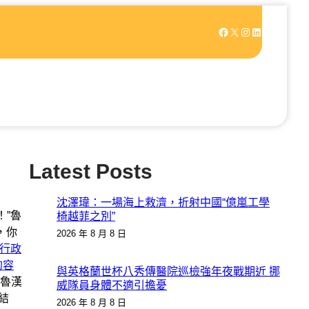
Facebook
X
Instagram
LinkedIn
Latest Posts
沈澤瑋：一場海上救濟，折射中國“億嵐工學
！”魯
椅越菲之別”
，你
2026 年 8 月 8 日
”行政
的容
與英格蘭世杯八秀傳醫院巡檢強年夜戰期近 挪
魯漢
威隊員身體不適引擔憂
結
2026 年 8 月 8 日