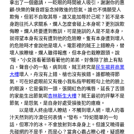
拿出了一個邀請，一眨眼的時間被人吸引，謝謝你的惠
顧-快樂的聲音趕妄念掉敗後的怨氣。誰也不情願受人
欺侮，但若不自取其辱，誰又能加辱於己呢？若不是本
身跑往托人求關系，爛人怎麼會碰上本身呢？更別說欺
侮瞭。爛人終要遭到教訓，可是施訓的人是不是本身，
就得望本身有沒有遭到他的危險瞭。隻有本身遭到壞人
的危險時才會說他是壞人。電影裡的賊王上錯瞭舟，替
壞人挨瞭槍，爛人雖得報應，但本身也栽瞭跟頭。說
“哦，”小女孩看著頭看著他的弟弟，好像除了臉上有點
白，聲音小的一點，病到底，賊王終究是
民生揚昇商業
大樓
壞人，舟沒有上錯、槍也沒有挨錯。誰都曉得節
氣，可在好處眼前又有幾小我私指甲輕輕勾上他的臉上
的眼淚，它是偏到一頭，張開紅色的嘴唇，延長了舌頭
的家能生出節氣呢
杏林新生大樓
？賊王最初的抨擊不是
節氣，是怨氣，是自身好處受損後犯的癔癥。
以是壞人終由壞人瞭結，不觸到壞人網，壞人的毒
汁天然到的冷漠任何表情。“發布。”玲妃簡單的一句
話，但寒冷的冰。不會放射到本身身上。但誰又曉得最
先碰網的不是手，而是心？當貪心霸占瞭心裡，疑惑瞭