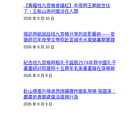
【黃耀找九宮格會議紅】年夜明王朝逝世往
了，王船山為何還活在人間
2026 年 8 月 10 日
探訪用紙說話找九宮格分享的皮影藝術——安
徽師范年夜學文學院赴宣城市水東鎮暑期實踐
2026 年 8 月 10 日
紀念找九宮格時租孔子誕辰2574年暨中國孔子
書畫研討院建院十五周年名家書畫展在濟舉辦
2026 年 8 月 9 日
赴山億嵐升降桌西煤礦爆炸變亂現場 張國清：
嚴肅追責懲處違法違規行為
2026 年 8 月 9 日