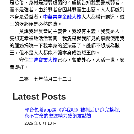
是怠倦，身材是薄弱虛弱的。盧梭告知我要警戒弱者，
而不是強者，由於弱者會因其弱而生出惡。人人都感到
本身是受益者，
中華票劵金融大樓
人人都橫行霸道，賊
王的泛起便是必然的瞭。
莫說我是反當局主義者，我沒有主義，我隻是人，
隻想更幸福地活活著間，我隻是就我所見的事變使用我
的腦筋揭曉一下我本身的望法罷了。誰都不想成為賊
王，但不是人人都能不讓本身成為賊王的。
守住
宜進寶業大樓
己心，警戒外心，人活一世，安
閒即好。
二零一七年蒲月二十二日
Latest Posts
郭台包養app躍《追我吧》被抓后仍跑完整程,
永不言棄的奧運精力獲網友點贊
2026 年 8 月 10 日