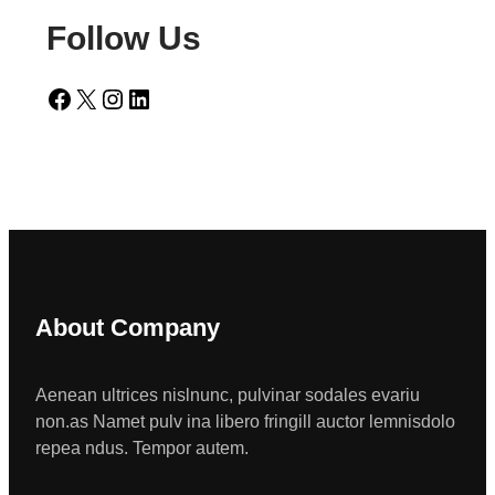
Follow Us
Facebook
X
Instagram
LinkedIn
About Company
Aenean ultrices nislnunc, pulvinar sodales evariu
non.as Namet pulv ina libero fringill auctor lemnisdolo
repea ndus. Tempor autem.