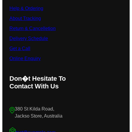
Help & Ordering
About Tracking
Return & Cancelletion
Delivery Schedule
Get a Call
Online Enquiry
Don�t Hesitate To
Contact With Us
380 St Kilda Road,
Jackso Store, Australia