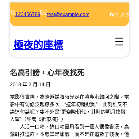
跳
至
Facebook
X
Instagram
LinkedIn
123456789
test@example.com
主
要
內
極夜的座標
容
名高引謗，心年夜找死
2018 年 2 月 14 日
電影很實際，為瞭避嫌將時光定在噴鼻港歸回之際。電
影中有句話泛起瞭多次：“這年初賺錢難”，此刻誰又不
講這句話呢？隻不外是“更變瞭朝代，其時的明月換撥
人望”（許嵩《拆東墻》）
人活一口吻，這口吻靈飛看到一個人很像魯漢，高
紫軒推追趕。本應當是節氣，而不是在追數了錢後，他