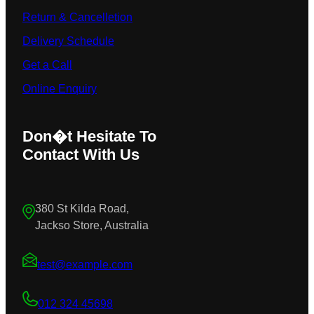
Return & Cancelletion
Delivery Schedule
Get a Call
Online Enquiry
Don�t Hesitate To
Contact With Us
380 St Kilda Road,
Jackso Store, Australia
test@example.com
012 324 45698