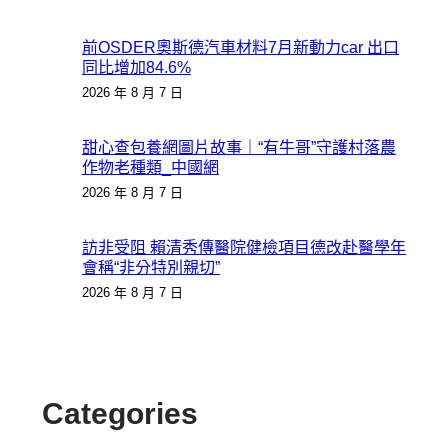
前OSDER奧斯德汽車材料7月新動力car 出口
同比增加84.6%
2026 年 8 月 7 日
甜心查包養網圖片故事｜“有牛哥”守護村落農
作物老種類_中國網
2026 年 8 月 7 日
訪非受阻 賴清秀傳醫院健檢項目德改赴醫學年
會稱“非分特別親切”
2026 年 8 月 7 日
Categories