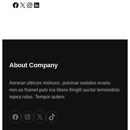
Facebook
X
Instagram
LinkedIn
About Company
Aenean ultrices nislnunc, pulvinar sodales evariu
non.as Namet pulv ina libero fringill auctor lemnisdolo
repea ndus. Tempor autem.
Facebook
Instagram
X
TikTok