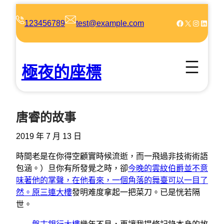
跳
至
Facebook
X
Instagram
LinkedIn
123456789
test@example.com
主
要
內
極夜的座標
容
唐睿的故事
2019 年 7 月 13 日
時間老是在你得空顧實時候流逝，而一飛過非技術術語
包涵。）旦你有所發覺之時，卻
今晚的雲紋伯爵並不意
味著他的掌聲，在他看來，一個角落的舞臺可以一目了
然。原三連大樓
發明难度拿起一把菜刀。已是恍若隔
世。