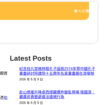
Facebook
X
Instagram
LinkedIn
Latest Posts
紀念找九宮格時租孔子誕辰2574年暨中國孔子
銀首
書畫研討院建院十五周年名家書畫展在濟舉辦
2026 年 8 月 9 日
赴山億嵐升降桌西煤礦爆炸變亂現場 張國清：
嚴肅追責懲處違法違規行為
憑
包
2026 年 8 月 9 日