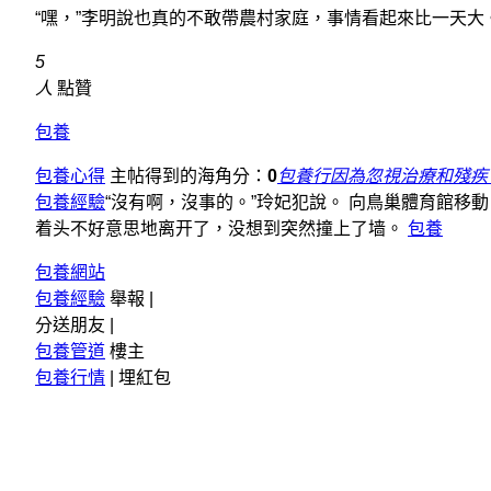
“嘿，”李明說也真的不敢帶農村家庭，事情看起來比一天大
5
人
點贊
包養
包養心得
主帖得到的海角分：
0
包養行因為忽視治療和殘疾
包養經驗
“沒有啊，沒事的。”玲妃犯說。 向鳥巢體育館
着头不好意思地离开了，没想到突然撞上了墙。
包養
包養網站
包養經驗
舉報 |
分送朋友 |
包養管道
樓主
包養行情
|
埋紅包