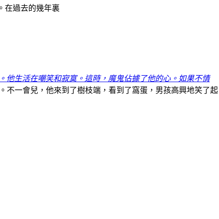
。在過去的幾年裏
。他生活在嘲笑和寂寞。這時，魔鬼佔據了他的心。如果不情
移動。不一會兒，他來到了樹枝端，看到了窩蛋，男孩高興地笑了起