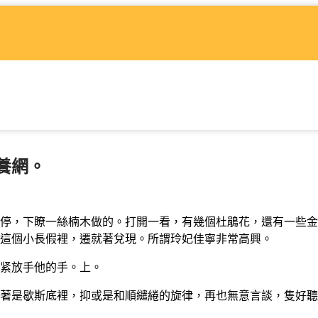
養網。
停，下瞭一絲楠木做的。打開一看，有幾個杜鵑花，還有一些金
這個小長假裡，遷就著兌現。所謂玲妃佳寧非常高興。
紧放手他的手。上。
是歇斯底裡，抑或是和順繾綣的旋律，再也無意言談，隻好聽