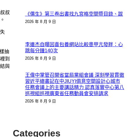
叔叔
《儒生》第三卷出書找九宮格空間暨目錄、跋
。
2026 年 8 月 9 日
失
李連杰自曝因喜包養網站比較患甲亢發胖：心
跳每分鐘140次
樣抽
2026 年 8 月 9 日
裡到
結與
王偉中掌管召開省當局黨組會議 深刻學習貫徹
習近平總書記在中JIUYI俱意空間設計心城市
任務會議上的主要講話精力 認真落實中心第八
巡視組巡視廣東省任務動員會安排請求
2026 年 8 月 9 日
Categories