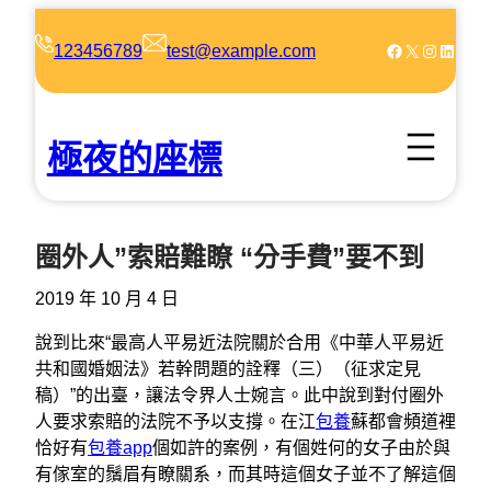
跳
至
Facebook
X
Instagram
LinkedIn
123456789
test@example.com
主
要
內
極夜的座標
容
圈外人”索賠難瞭 “分手費”要不到
2019 年 10 月 4 日
說到比來“最高人平易近法院關於合用《中華人平易近
共和國婚姻法》若幹問題的詮釋（三）（征求定見
稿）”的出臺，讓法令界人士婉言。此中說到對付圈外
人要求索賠的法院不予以支撐。在江
包養
蘇都會頻道裡
恰好有
包養app
個如許的案例，有個姓何的女子由於與
有傢室的鬚眉有瞭關系，而其時這個女子並不了解這個