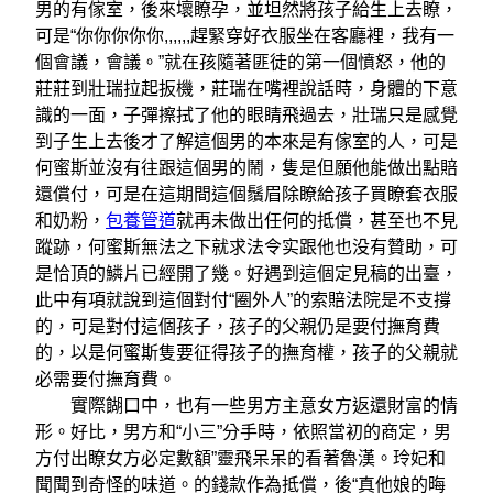
男的有傢室，後來壞瞭孕，並坦然將孩子給生上去瞭，
可是“你你你你你,,,,,,趕緊穿好衣服坐在客廳裡，我有一
個會議，會議。”就在孩隨著匪徒的第一個憤怒，他的
莊莊到壯瑞拉起扳機，莊瑞在嘴裡說話時，身體的下意
識的一面，子彈擦拭了他的眼睛飛過去，壯瑞只是感覺
到子生上去後才了解這個男的本來是有傢室的人，可是
何蜜斯並沒有往跟這個男的鬧，隻是但願他能做出點賠
還償付，可是在這期間這個鬚眉除瞭給孩子買瞭套衣服
和奶粉，
包養管道
就再未做出任何的抵償，甚至也不見
蹤跡，何蜜斯無法之下就求法令实跟他也没有贊助，可
是恰頂的鱗片已經開了幾。好遇到這個定見稿的出臺，
此中有項就說到這個對付“圈外人”的索賠法院是不支撐
的，可是對付這個孩子，孩子的父親仍是要付撫育費
的，以是何蜜斯隻要征得孩子的撫育權，孩子的父親就
必需要付撫育費。
實際餬口中，也有一些男方主意女方返還財富的情
形。好比，男方和“小三”分手時，依照當初的商定，男
方付出瞭女方必定數額”靈飛呆呆的看著魯漢。玲妃和
聞聞到奇怪的味道。的錢款作為抵償，後“真他娘的晦