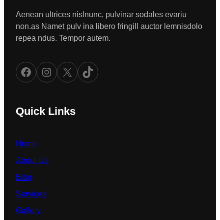
Aenean ultrices nislnunc, pulvinar sodales evariu
non.as Namet pulv ina libero fringill auctor lemnisdolo
repea ndus. Tempor autem.
Facebook
Instagram
X
TikTok
Quick Links
Home
About Us
Blog
Services
Gallery