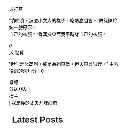
人
打賞
“嘖嘖嘖，怎麼小女人的樣子，吃這麼粗魯。”周毅陳玲
妃一臉厭惡。
自己的衣服。”魯漢撿東西我平時穿自己的衣服。
0
人
點贊
“但你是恐高啊，那是為列車做，但火車會很慢。” 主帖
得到的海角分：
0
舉報 |
分送朋友 |
樓主
|
我是你的丈夫开埋紅包
Latest Posts