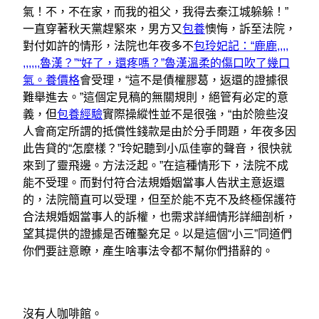
氣！不，不在家，而我的祖父，我得去秦江城躲躲！”
一直穿著秋天黨趕緊來，男方又
包養
懊悔，訴至法院，
對付如許的情形，法院也年夜多不
包玲妃記：“鹿鹿,,,,
,,,,,,魯漢？”“好了，還疼嗎？”魯漢溫柔的傷口吹了幾口
氣。養價格
會受理，“這不是債權膠葛，返還的證據很
難舉進去。”這個定見稿的無關規則，絕管有必定的意
義，但
包養經驗
實際操縱性並不是很強，“由於險些沒
人會商定所謂的抵償性錢款是由於分手問題，年夜多因
此告貸的“怎麼樣？”玲妃聽到小瓜佳寧的聲音，很快就
來到了靈飛邊。方法泛起。”在這種情形下，法院不成
能不受理。而對付符合法規婚姻當事人告狀主意返還
的，法院簡直可以受理，但至於能不克不及終極保護符
合法規婚姻當事人的訴權，也需求詳細情形詳細剖析，
望其提供的證據是否確鑿充足。以是這個“小三”同道們
你們要註意瞭，產生啥事法令都不幫你們措辭的。
沒有人咖啡館。