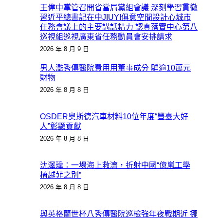
王偉中掌管召開省當局黨組會議 深刻學習貫徹
習近平總書記在中JIUYI俱意空間設計心城市
任務會議上的主要講話精力 認真落實中心第八
巡視組巡視廣東省任務動員會安排請求
2026 年 8 月 9 日
男人濫秀傳醫院費用用董事成分 騙逾10萬元
財物
2026 年 8 月 8 日
OSDER奧斯德汽車材料10位年度“豐臺大好
人”彰顯貢獻
2026 年 8 月 8 日
沈澤瑋：一場海上救濟，折射中國“億嵐工學
椅越菲之別”
2026 年 8 月 8 日
與英格蘭世杯八秀傳醫院巡檢強年夜戰期近 挪