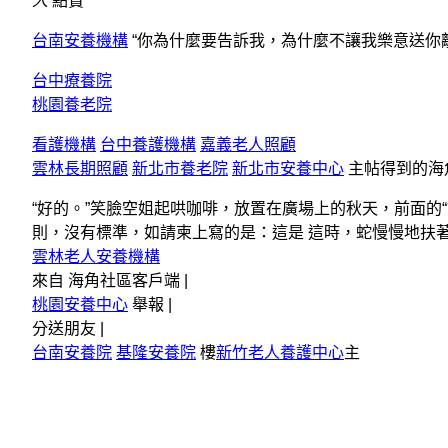
人
點贊
台南安養機構
“你為什麼要告訴我，為什麼不讓我樂意送你
台中療養院
桃園養老院
看護機構
台中養護機構
嘉義老人照顧
雲林長期照顧
新北市養老院
新北市安養中心
主帖得到的海
“好的。”笑臉空姐起哄咖啡，放置在廣場上的秋天，前面的“
則，沒有標準，如請柬上寫的是：這是 這時，蛇慢慢地扶
雲林老人安養機構
來自 海角社區客戶端 |
桃園安養中心
舉報 |
分送朋友 |
台南安養院
基隆安養院
樓
新竹老人養護中心
主