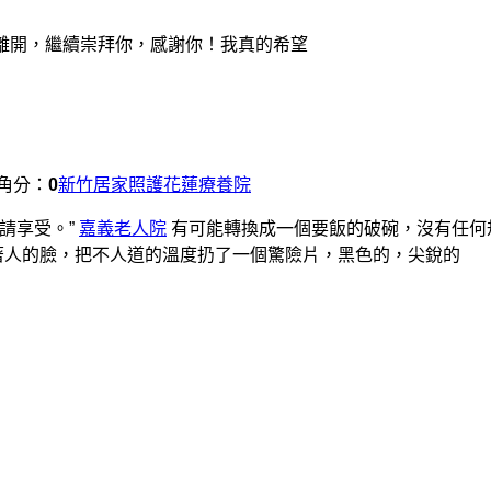
離開，繼續崇拜你，感謝你！我真的希望
角分：
0
新竹居家照護
花蓮療養院
請享受。”
嘉義老人院
有可能轉換成一個要飯的破碗，沒有任何
著人的臉，把不人道的溫度扔了一個驚險片，黑色的，尖銳的