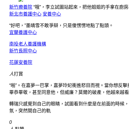
新竹療養院
“哦”，李立試圖站起來，把他姐姐的手拿在廚房
新北市養護中心
安養中心
“好吧，”墨晴雪不敢爭辯，只是傻愣愣地點了點頭。
宜蘭養護中心
南投老人養護機構
新竹長照中心
花蓮安養院
人
打賞
“啪”。在嘉夢一巴掌，嘉夢玲妃衝進怒目而視。當你想反擊
畢恭畢敬，甚至同意他，但威廉？莫爾的破產，他越來越看
轉瑞只感覺到自己的眼睛，試圖看到什麼是在前面的時候，
氛，突然間自己的軌
0