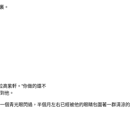
裏。
拉高紫軒。“你做的還不
到他。
一個青光眼閃過，半個月左右已經被他的眼睛包圍著一群清涼的