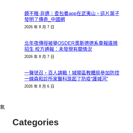
鏡不雅·非遺｜查包養app在武夷山，這片葉子
發明了傳奇_中國網
2026 年 8 月 7 日
北年夜傳授被舉OSDER奧斯德德系車報違規
招生 校方通報：未發現有關情況
2026 年 8 月 7 日
一聲號召，百人請戰！城陽區教體局參加防控
一線森和診所家醫科筑起了防疫“護城河”
2026 年 8 月 6 日
氣
Categories