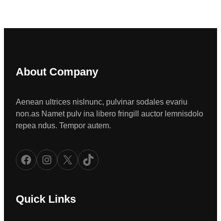
About Company
Aenean ultrices nislnunc, pulvinar sodales evariu
non.as Namet pulv ina libero fringill auctor lemnisdolo
repea ndus. Tempor autem.
Facebook
Instagram
X
TikTok
Quick Links