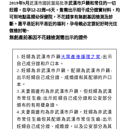
武漢市戶籍和常住的一切
2019年9月
武漢市國民當局批準
妊婦
，在孕12-22周+6天，
隻需出示相干成分證實材料，
均
可到地點區婦幼保健院，
享有無創基因檢測及診
不花錢
斷。
惠平易近利平易近的福利，
孕母親必定要記好時光往
做檢討喲~
無創產前基因不花錢檢測需出示的證件
1.妊婦為武漢市戶籍
大葉產後護理之家
:出示
自己成分證和戶口本。
2.妊婦為非武漢市戶籍，配頭為武漢市戶籍:
出示妊婦自己成分證、成婚證和其配頭的戶口
本。
3.夫妻兩邊均為非武漢市戶籍，但妊婦為武漢
市常住生齒:出示妊婦自己成分證和公安部分
頒布的有用棲身證。
4.夫妻兩邊均為非武漢市戶籍，妊婦為非武漢
市常住生齒但其配頭為武漢市常住生齒:出示
妊婦自己成分證、成婚證，以及公安部分為其