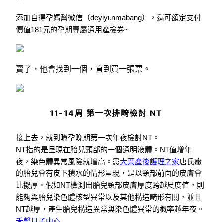
添加自得孕媽幫微信（deyiyunmabang），還可額定支付
價值181元的
孕期專屬
通用產檢券
~
賣了，他會找到一個，直到買一張票。
11-14周 第一次排畸檢討 NT
接上去，就到瞭孕晚期第一次年夜檢討NT。
NT指的是呈現在胎兒頸部的一個通明液體。NT值增年
夜，染色體異常風險就增高。患
大葉產後護理之家
唐氏癥
的胎兒會有皮下積水的情形呈現，是以頸部前面的皮膚會
比擬厚。假如NT檢測出胎兒頸部皮膚厚度跨越尺度值，則
能夠與胎兒染色體核型異常以及其他構造畸形有關，並且
NT越厚，產生胎兒構造異常與染色體異常的概率越年夜。
禾馨月子中心