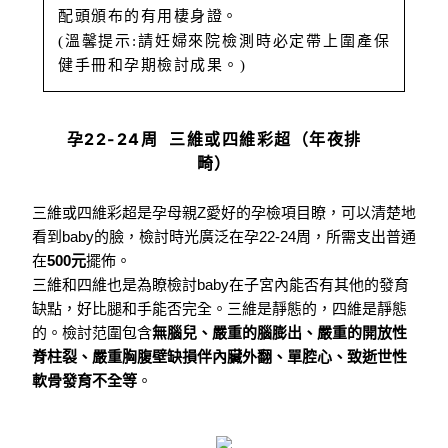
配頭頒布的有用棲身
證。
(溫馨提示:請妊婦來院檢測時必定帶上圍產保
健手冊和孕期檢討成果。)
孕22-24周 三維或四維彩超（年夜排
畸）
三維或四維彩超是孕母親Z愛好的孕檢項目瞭，可以清楚地
看到baby的臉，
檢討時光廣泛在孕22-24周，所需支出普通
在
500元
擺佈。
三維和四維也是為瞭檢討baby在子宮內能否有其他的發育
缺點，好比腿和手能否完全。三維是靜態的，四維是靜態
的。檢討范圍包含
無腦兒、嚴重的腦膨出、嚴重的開放性
脊柱裂、嚴重胸腹壁缺損伴內臟外翻、單腔心、致逝世性
軟骨發育不全等
。