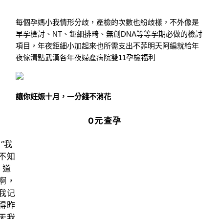
每個孕媽小我情形分歧，
產檢的次數也紛歧樣，
不外像是
早孕檢討、
NT、鉅細排畸、
無創DNA等等孕期必做的檢討
項目，
年夜鉅細小加起來也所需支出不菲
明天阿編就給年
夜傢清點
武漢各年夜婦產病院雙11孕檢福利
讓你妊娠十月，一分錢不消花
0元查孕
“我
不知
道
啊，
我记
得昨
天我