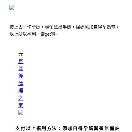
接上去一切孕媽，趕忙拿出手機，掃碼添加自得孕媽幫，
以上所以福利一鍵get吧~
元
氣
產
後
護
理
之
家
支付以上福利方法：
添加自得孕媽幫微信
備註