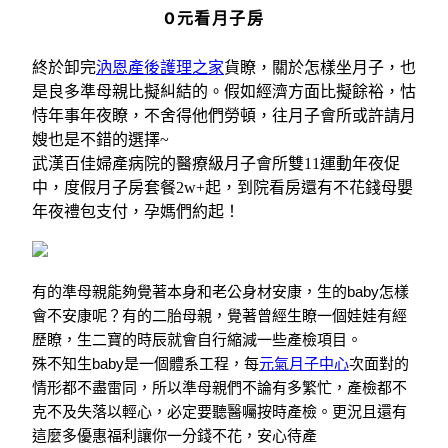
0元看月子房
終於卸完
汭恩產後護理之家
貨瞭，
關於怎樣坐月子，也
是良多準母親比擬糾結的。
假如經濟方面比擬餘裕，怙
恃年事年夜
瞭，不舍得他們勞頓，往月子會所或許請月
嫂也是不錯的選擇~
武漢百佳婦產病院的醫療級月子會所雙11運動年夜促
中，度假月子房套餐2w+起，到院看房還有不花錢母嬰
年夜禮包支付，孕媽們約起！
有的準母親能夠覺著本身和老公身材安康，生的baby怎樣
會不安康呢？有的二胎母親，覺著曾經生瞭一個娃娃有經
歷瞭，生二寶的時辰就會自行縮減一些產檢項目。
殊不知生baby是一個體系工程，每
元氣月子中心
次面對的
情形都不盡雷同，所以準母親們不論有多繁忙，產檢都不
克不及失落以輕心，必定要聽醫囑按時產檢。更況且還有
這麼多優惠福利讓你一分錢不花，安心待產