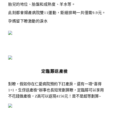
胎兒的地位、胎盤和成熟度、羊水等。
此刻都會婦產病院雙11運動，鉅細排畸一共僅需9.9元。
孕媽留下瞭激動的淚水
定臨蓐送產檢
對瞭，假如你在仁愛病院預約下訂產房，
還有一項“喜得
1+1，
生伢送產檢”辦事也長短常劃算瞭，定臨蓐可以享用
不花錢做產檢，Z高可以返現4156元！
是不是超等劃算~