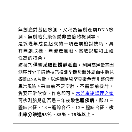
無創產前基因檢測，又稱為無創產前DNA檢
測、無創胎兒染色體非整倍體檢測等。
是近幾年成長起來的一項產前檢討技巧，具
有無創取樣、無流產風險、高敏銳度和正確
性高的特色。
該技巧
僅需采取妊婦靜脈血
，
利用高通量基因
測序等分子遺傳技巧檢測孕期母體外周血中胎兒
遊離DNA片斷，以評價胎兒罕見染色體非整倍體
異常風險。
采血前不要空肚、不需事前檢討，
隻要正常飲食、作息即可。
木芳產後護理之家
可檢測胎兒能否患
三年夜
染色體疾病
，
即21三
體綜合征、18三體綜合征、13三體綜合征，
檢
出率分辨達95％、85％、75％以上
。