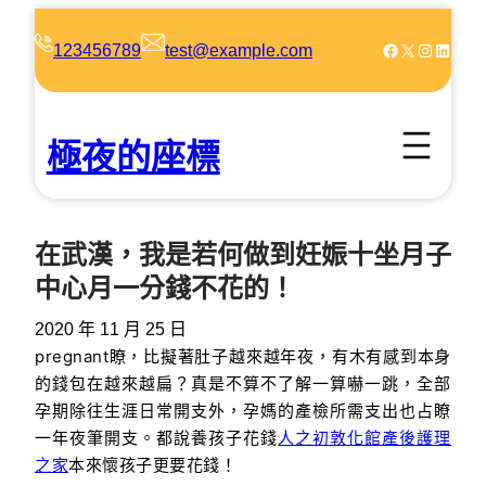
跳
至
Facebook
X
Instagram
LinkedIn
123456789
test@example.com
主
要
內
極夜的座標
容
在武漢，我是若何做到妊娠十坐月子
中心月一分錢不花的！
2020 年 11 月 25 日
pregnant瞭，比擬著肚子越來越年夜，
有木有感到本身
的錢包在越來越扁？
真是不算不了解一算嚇一跳，
全部
孕期除往生涯日常開支外，
孕媽的產檢所需支出也占瞭
一年夜筆開支。
都說養孩子花錢
人之初敦化館產後護理
之家
本來懷孩子更要花錢！