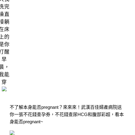
洗完
澡直
接躺
在床
上的
是你
打醒
早
晨，
我能
穿
不了解本身能否pregnant？來來來！武漢百佳婦產病院送
你一張不花錢查孕券，不花錢查尿HCG和腹部彩超，看本
身能否pregnant~