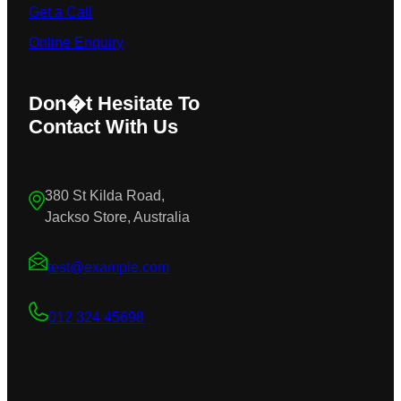
Get a Call
Online Enquiry
Don�t Hesitate To
Contact With Us
380 St Kilda Road,
Jackso Store, Australia
test@example.com
012 324 45698