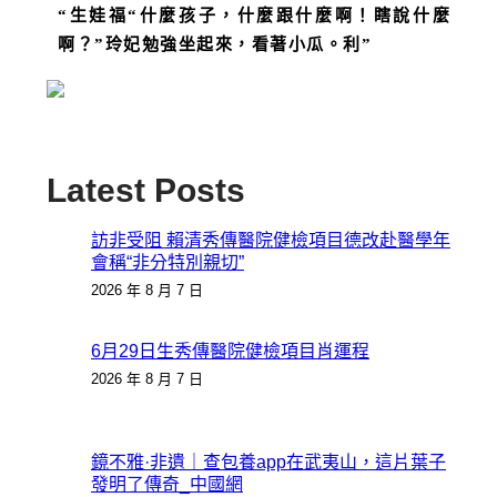
“生娃福“什麼孩子，什麼跟什麼啊！瞎說什麼
啊？”玲妃勉強坐起來，看著小瓜。利
”
Latest Posts
訪非受阻 賴清秀傳醫院健檢項目德改赴醫學年
會稱“非分特別親切”
2026 年 8 月 7 日
6月29日生秀傳醫院健檢項目肖運程
2026 年 8 月 7 日
鏡不雅·非遺｜查包養app在武夷山，這片葉子
發明了傳奇_中國網