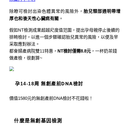
除瞭可檢討出染色體異常的風險外，
胎兒頸部通明帶增
厚也和後天性心臟病有關
。
假如NT檢測成果超越尺度值范圍，提出孕母親停止後續的
排畸檢討，以進一個步驟確認胎兒異常的風險，以便及早
采取應對辦法。
都會婦產病院雙11特惠，
NT檢討
僅需8.8元
，一杯奶茶錢
做產檢，很劃算~
無創產前DNA檢討
孕14-18周
價值1580元的無創產前DNA檢討不花錢啦！
什麼是無創基因檢測