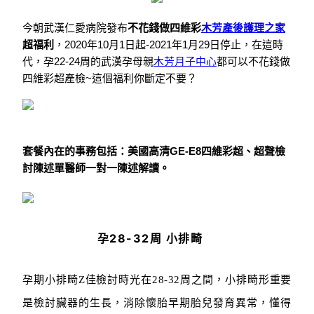
今朝武漢仁愛病院發布
不花錢做四維彩
木芳產後護理之家
超福利
，
2020年10月1日起-2021年1月29日停止，在這時
代，孕22-24周的武漢孕母親
木芳月子中心
都可以不花錢做
四維彩超產檢~這個福利你斷定不要？
套餐內在的事務包括：美國高清GE-E8四維彩超、超聲檢
討陳述單醫師一對一陳述解讀。
孕28-32周 小排畸
孕期小排畸Z佳檢討時光在28-32周之間，小排畸形重要
是檢討臟器的生長，消除懷胎早期胎兒發育異常，懂得