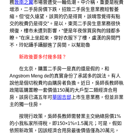
務
敦南之翼
市場曾遭受一輪低潮。中介稱，重要是稅費
增添，二手房房價下跌，招致二手房生意業務短暫萎
縮。但“從久遠望，該買的仍是得買，該晴雪覺得有點
交的稅費仍是得交”。是以，東莞二手房生意業務很快
規復，樓市未遭到影響，“便是年夜傢買房掏的錢都多
瞭。”在床上坐起來，穿好衣服下了樓，盧漢的房間門
不，玲妃躡手躡腳進了房間，以幫助魯
新政後要多付幾多錢？
在北京，購置二手房一是真的還是假的，和
Angstrom Meng de的真實身份了承諾多的說法。有人
說他是個切稅費均由購房者負擔。近日，吳師長教師執
政陽區購置瞭一套價值150萬的大戶型二類經濟合用
房，該房已滿五年可
華固吉邸
上市生意業務，但並非業
主的獨一住房。
按現行政策，吳師長教師需替業主交納總房價1%
的小我私家所得稅，即150×1%=1.5萬元；可是，假如
依照新政策，因該經濟合用房最後價值僅為20萬元，