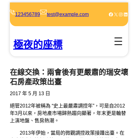
跳
至
Facebook
X
Instagram
LinkedIn
123456789
test@example.com
主
要
內
極夜的座標
容
在線交換：兩會後有更嚴肅的瑞安壞
石房產政策出臺
2017 年 5 月 13 日
絕管2012年被稱為 “史上最嚴肅調控年”，可是自2012
年3月以來，房地產市場歸熱趨向顯著，年末更是輪替
上演地盤、售房熱潮。
2013年伊始，當局的微觀調控政策接踵出臺。在