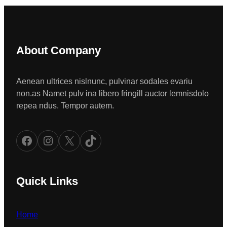
About Company
Aenean ultrices nislnunc, pulvinar sodales evariu
non.as Namet pulv ina libero fringill auctor lemnisdolo
repea ndus. Tempor autem.
Facebook
Instagram
X
TikTok
Quick Links
Home