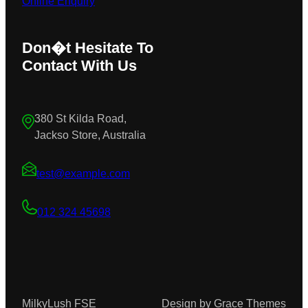
Online Enquiry
Don�t Hesitate To
Contact With Us
380 St Kilda Road,
Jackso Store, Australia
test@example.com
012 324 45698
MilkyLush FSE
Design by Grace Themes