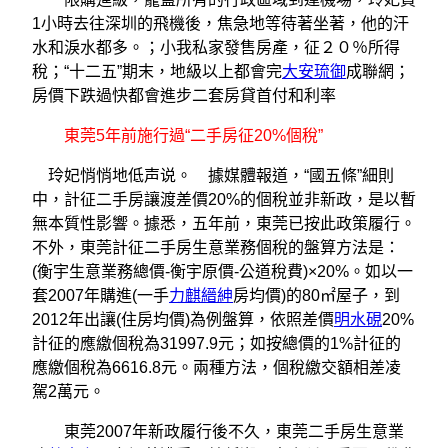
1小時去往深圳的飛機後，焦急地等待著坐著，他的汗
水和淚水都多。；小我私家發售房產，征２０％所得
稅；“十二五”期末，地級以上都會完
大安琉御
成聯網；
房價下跌過快都會進步二套房貸首付和利率
東莞5年前施行過“二手房征20%個稅”
玲妃悄悄地低声说。 據媒體報道，“國五條”細則
中，計征二手房讓渡差價20%的個稅並非新政，是以暫
無本質性影響。據悉，五年前，東莞已按此政策履行。
不外，東莞計征二手房生意業務個稅的盤算方法是：
(衡宇生意業務總價-衡宇原價-公道稅費)×20%。如以一
套2007年購進(一手
力麒縉紳
房均價)的80㎡屋子，到
2012年出讓(住房均價)為例盤算，依照差價
明水硯
20%
計征的應繳個稅為31997.9元；如按總價的1%計征的
應繳個稅為6616.8元。兩種方法，個稅繳交額相差凌
駕2萬元。
東莞2007年新政履行後不久，東莞二手房生意業