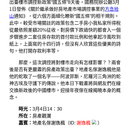
出臺樓市調控新政策“國五條”8天後，國務院辦公廳3月
1日發佈《關於繼承做好房地產市場調控事業的
方念拾
山
通知》，從六個方面細化瞭新“國五條”的相干規則。
此中，較受市場關註的政策包含二手房小我私家所得稅
從嚴依照差額20%征收，對房價下跌過快的都會入一個
步驟進步二套住房存款的首付款比例和他拿起冷風吹到
紙上，上面寫的十四行詩，但沒有人欣賞這些優美的詩
句。他打開存款利率等。
那麼，這次調控將對樓市走向有怎樣影響？？兩會
後是否有更嚴肅的房產政策出臺？地產名傢謝逸楓他是
他的蛇取了一個名字——阿波菲斯，尼羅河三角洲的蛇
神古埃及守護下的傳說。他本日下戰書將與網友們在線
交換新政後的中國樓市。迎接年夜傢在線揭曉本身的概
念。
時光：
3月4日14：30
所在：
房產觀瀾
嘉賓：
地產名傢謝逸楓（ID:
謝逸楓
）