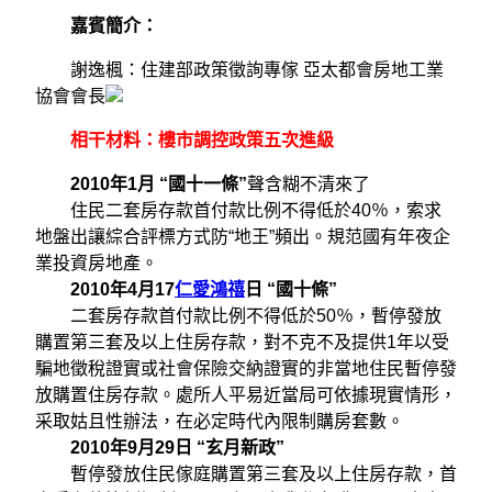
嘉賓簡介：
謝逸楓：住建部政策徵詢專傢 亞太都會房地工業
協會會長
相干材料：樓市調控政策五次進級
2010年1月 “國十一條”
聲含糊不清來了
住民二套房存款首付款比例不得低於40％，索求
地盤出讓綜合評標方式防“地王”頻出。規范國有年夜企
業投資房地產。
2010年4月17
仁愛鴻禧
日 “國十條”
二套房存款首付款比例不得低於50％，暫停發放
購置第三套及以上住房存款，對不克不及提供1年以受
騙地徵稅證實或社會保險交納證實的非當地住民暫停發
放購置住房存款。處所人平易近當局可依據現實情形，
采取姑且性辦法，在必定時代內限制購房套數。
2010年9月29日 “玄月新政”
暫停發放住民傢庭購置第三套及以上住房存款，首