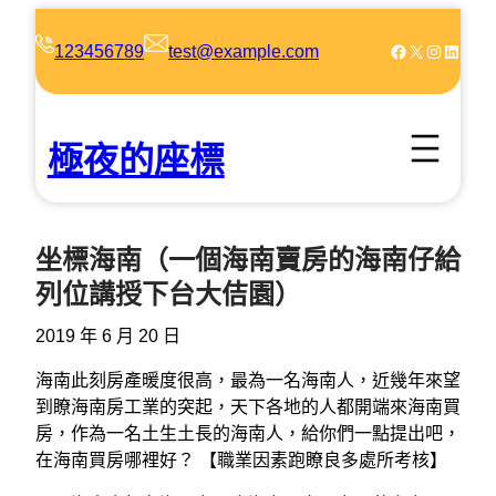
跳
至
Facebook
X
Instagram
LinkedIn
123456789
test@example.com
主
要
內
極夜的座標
容
坐標海南（一個海南賣房的海南仔給
列位講授下台大佶園）
2019 年 6 月 20 日
海南此刻房產暖度很高，最為一名海南人，近幾年來望
到瞭海南房工業的突起，天下各地的人都開端來海南買
房，作為一名土生土長的海南人，給你們一點提出吧，
在海南買房哪裡好？ 【職業因素跑瞭良多處所考核】