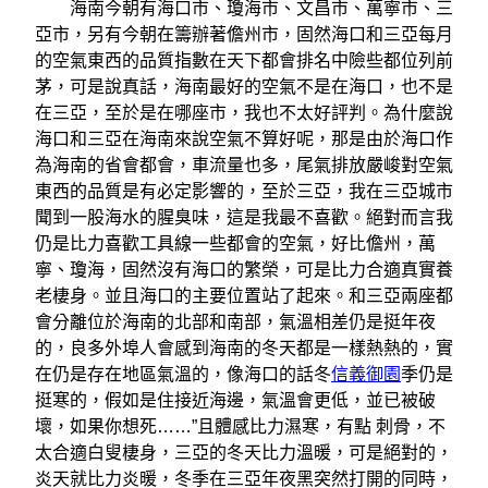
海南今朝有海口市、瓊海市、文昌市、萬寧市、三
亞市，另有今朝在籌辦著儋州市，固然海口和三亞每月
的空氣東西的品質指數在天下都會排名中險些都位列前
茅，可是說真話，海南最好的空氣不是在海口，也不是
在三亞，至於是在哪座市，我也不太好評判。為什麼說
海口和三亞在海南來說空氣不算好呢，那是由於海口作
為海南的省會都會，車流量也多，尾氣排放嚴峻對空氣
東西的品質是有必定影響的，至於三亞，我在三亞城市
聞到一股海水的腥臭味，這是我最不喜歡。絕對而言我
仍是比力喜歡工具線一些都會的空氣，好比儋州，萬
寧、瓊海，固然沒有海口的繁榮，可是比力合適真實養
老棲身。並且海口的主要位置站了起來。和三亞兩座都
會分離位於海南的北部和南部，氣溫相差仍是挺年夜
的，良多外埠人會感到海南的冬天都是一樣熱熱的，實
在仍是存在地區氣溫的，像海口的話冬
信義御園
季仍是
挺寒的，假如是住接近海邊，氣溫會更低，並已被破
壞，如果你想死……”且體感比力濕寒，有點 刺骨，不
太合適白叟棲身，三亞的冬天比力溫暖，可是絕對的，
炎天就比力炎暖，冬季在三亞年夜黑突然打開的同時，