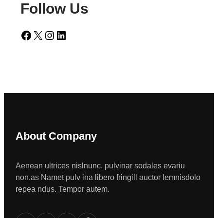
Follow Us
Facebook
X
Instagram
LinkedIn
About Company
Aenean ultrices nislnunc, pulvinar sodales evariu
non.as Namet pulv ina libero fringill auctor lemnisdolo
repea ndus. Tempor autem.