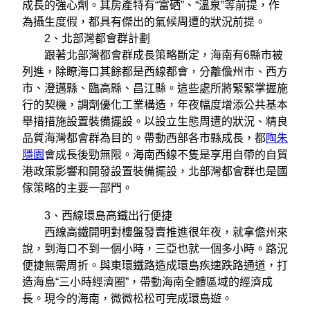
成長的強心劑。其房產特有“富硒”、“溫泉”等前提，作
為攝生度假，都具有傑出的氣候周遭的狀況前提。
2、北部灣都會群計劃
跟著北部灣都會群成長策略斷定，海南有6縣市被
列進，除瞭海口其餘都是西線都會，分離儋州市、西方
市、澄邁縣、臨高縣、昌江縣。這些處所將緊緊掌握施
行的契機，調劑優化工業構造，年夜幅度增添公共基本
舉措措施設置裝備擺設。以設立生態周遭的狀況、精良
品質海灣都會群為目的。帶動西部各市縣成長，都
陶朱
隱園
會成長後勁無限。海南西線不隻是享用自帶的自貿
港政策影響和開發設置裝備擺設，北部灣都會群也是國
傢策略的主要一部門。
3、西線環島高鐵出行便捷
西線高鐵開明對樓盤發賣推進很年夜，就拿儋州來
說，到海口不到一個小時，三亞也就一個多小時。路況
便捷無需周折。與東環鐵路造成環島疾速跌路通道，打
造海島“三小時經濟圈”，帶動海南全體區域的經濟成
長。現今的海南，微微松松可完成環島遊。