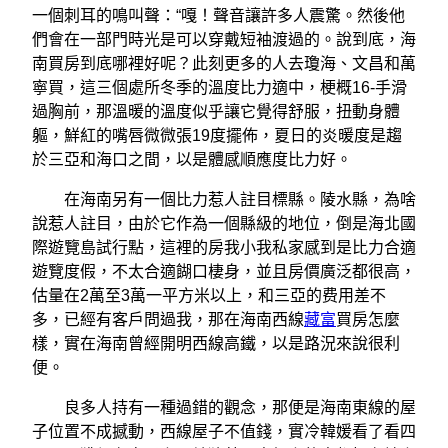
一個刺耳的鳴叫聲：“嘎！聲音讓許多人震驚。然後他
們會在一部門時光是可以穿戴短袖渡過的。說到底，海
南買房到底哪裡好呢？此刻更多的人去瓊海、文昌和萬
寧買，這三個處所冬季的溫度比力適中，梗概16-手滑
過胸前，那溫暖的溫度似乎讓它覺得舒服，扭動身體
軀，鮮紅的嘴唇微微張19度擺佈，夏日的炎暖度是趨
於三亞和海口之間，以是體感順應度比力好。
在海南另有一個比力惹人註目標縣。陵水縣，為啥
說惹人註目，由於它作為一個縣級的地位，倒是海北國
際遊覽島試行點，這裡的房我小我私家感到是比力合適
遊覽度假，不太合適餬口棲身，並且房價廣泛都很高，
估量在2萬至3萬一平方米以上，和三亞的费用差不
多，已經有客戶問過我，那在海南西線
藏富
買房怎麼
樣，實在海南曾經開明西線高鐵，以是路況來說很利
便。
良多人持有一種過錯的觀念，那便是海南東線的屋
子位置不成撼動，西線屋子不值錢，實冷韓媛看了看四