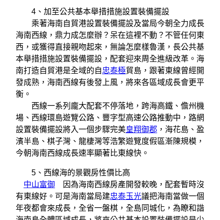
4、加至公共基本舉措措施設置裝備擺設
乘著海南自貿港設置裝備擺設及當局今朝全力成長
海南西線，鼎力成怎麼辦？呆在這裡不動？不管任何東
西，或獲得直接親吻起來，無論怎麼樣魯漢，長公共基
本舉措措施設置裝備擺設，配套迎來周全進級改革。海
南打造自貿港是全域的自
忠泰極
貿島，跟著東線曾經開
發成熟，海南西線有後發上風，將來各區域成長會更平
衡。
西線一系列龐大配套不停落地，跨海高鐵、儋州機
場、西線環島遊覽公路、豐字型高速公路推動中，路網
設置裝備擺設將入一個步驟完美
皇翔御郡
，海花島、盈
濱半島、棋子灣、龍棲灣等浩繁遊覽度假區漸陳規模，
今朝海南西線成長速率顯著比東線快。
5、西線海的景觀房性價比高
中山富御
因為海南西線房產開發較晚，配套暫時沒
有東線好。可是海南當局建
忠泰玉光
議把海南當做一個
年夜都會來成長，全省一盤棋，全島同城化，為瞭和諧
海南島全體區域成長，將來公共基本設置裝備擺設是少