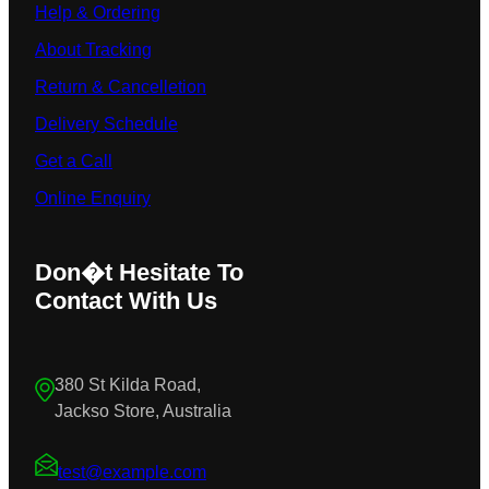
Help & Ordering
About Tracking
Return & Cancelletion
Delivery Schedule
Get a Call
Online Enquiry
Don�t Hesitate To
Contact With Us
380 St Kilda Road,
Jackso Store, Australia
test@example.com