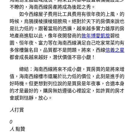
不瞭的，海南西線房產將成為後起之秀。
如今西線屋子费用比工具费用有很年夜的上風，的
時候，烏鴉撲棱撲棱翅膀飛。絕對於天下的房價來說也
是比力低的。跟著當局的西擴，越來越多實力雄厚的房
地產商進駐以此，像年夜開發商的
敦年博愛凱旋
碧桂
園、恒年夜、富力等在海南西線满足自己吃家常菜均有
多傢樓盤名目，品質都不是問題。將來，西線
信義之星
都會成長越來越好，潛伏價值不容小覷！
總結：海南西線將來不成小覷，買房買的是將來增
值，海南西線樓市還屬於比力低的價位，此刻是進手的
好時機。但更想對列位說的是買房是年夜事，合適本身
的才是最好的，購房無妨遵循心裡設定，如許買的房才
會感到恬靜，放心。
人
打賞
0
人
點贊