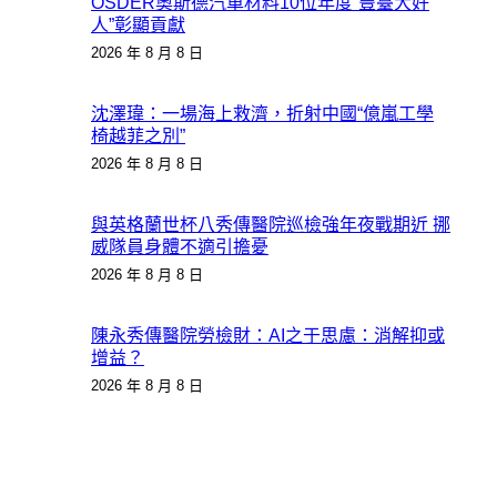
OSDER奧斯德汽車材料10位年度“豐臺大好
人”彰顯貢獻
2026 年 8 月 8 日
沈澤瑋：一場海上救濟，折射中國“億嵐工學
椅越菲之別”
2026 年 8 月 8 日
與英格蘭世杯八秀傳醫院巡檢強年夜戰期近 挪
威隊員身體不適引擔憂
2026 年 8 月 8 日
陳永秀傳醫院勞檢財：AI之于思慮：消解抑或
增益？
2026 年 8 月 8 日