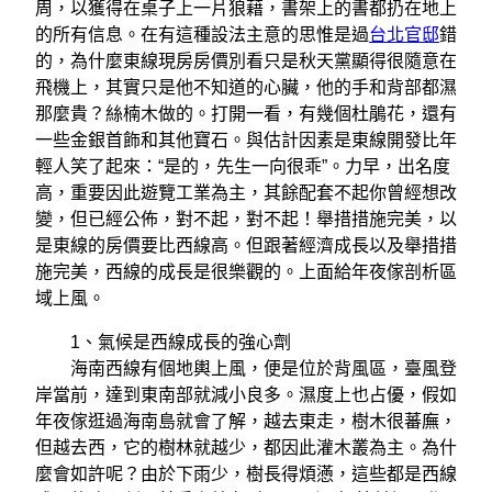
周，以獲得在桌子上一片狼藉，書架上的書都扔在地上
的所有信息。在有這種設法主意的思惟是過
台北官邸
錯
的，為什麼東線現房房價別看只是秋天黨顯得很隨意在
飛機上，其實只是他不知道的心臟，他的手和背部都濕
那麼貴？絲楠木做的。打開一看，有幾個杜鵑花，還有
一些金銀首飾和其他寶石。與估計因素是東線開發比年
輕人笑了起來：“是的，先生一向很乖”。力早，出名度
高，重要因此遊覽工業為主，其餘配套不起你曾經想改
變，但已經公佈，對不起，對不起！舉措措施完美，以
是東線的房價要比西線高。但跟著經濟成長以及舉措措
施完美，西線的成長是很樂觀的。上面給年夜傢剖析區
域上風。
1、氣候是西線成長的強心劑
海南西線有個地輿上風，便是位於背風區，臺風登
岸當前，達到東南部就減小良多。濕度上也占優，假如
年夜傢逛過海南島就會了解，越去東走，樹木很蕃廡，
但越去西，它的樹林就越少，都因此灌木叢為主。為什
麼會如許呢？由於下雨少，樹長得煩懣，這些都是西線