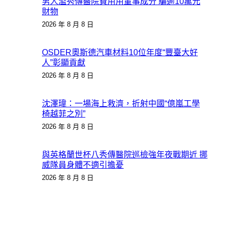
男人濫秀傳醫院費用用董事成分 騙逾10萬元
財物
2026 年 8 月 8 日
OSDER奧斯德汽車材料10位年度“豐臺大好
人”彰顯貢獻
2026 年 8 月 8 日
沈澤瑋：一場海上救濟，折射中國“億嵐工學
椅越菲之別”
2026 年 8 月 8 日
與英格蘭世杯八秀傳醫院巡檢強年夜戰期近 挪
威隊員身體不適引擔憂
2026 年 8 月 8 日