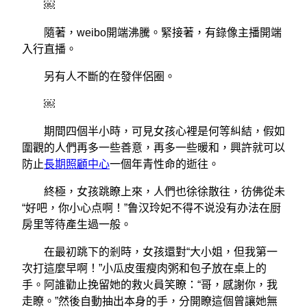
￼
隨著，weibo開端沸騰。緊接著，有錄像主播開端
入行直播。
另有人不斷的在發伴侶圈。
￼
期間四個半小時，可見女孩心裡是何等糾結，假如
圍觀的人們再多一些善意，再多一些暖和，興許就可以
防止
長期照顧中心
一個年青性命的逝往。
終極，女孩跳瞭上來，人們也徐徐散往，彷佛從未
“好吧，你小心点啊！”鲁汉玲妃不得不说没有办法在厨
房里等待產生過一般。
在最初跳下的剎時，女孩還對“大小姐，但我第一
次打這麼早啊！”小瓜皮蛋瘦肉粥和包子放在桌上的
手。阿誰勸止挽留她的救火員笑瞭：“哥，感謝你，我
走瞭。”然後自動抽出本身的手，分開瞭這個曾讓她無