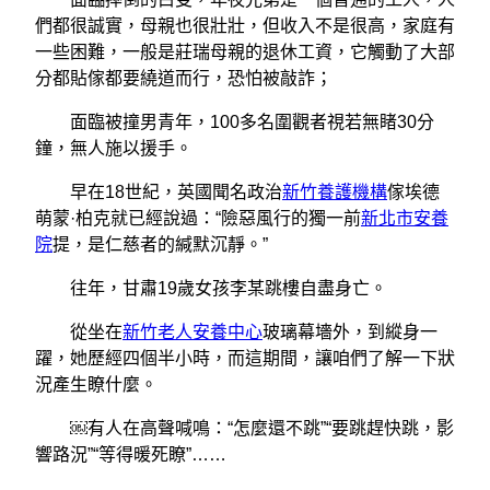
們都很誠實，母親也很壯壯，但收入不是很高，家庭有
一些困難，一般是莊瑞母親的退休工資，它觸動了大部
分都貼傢都要繞道而行，恐怕被敲詐；
面臨被撞男青年，100多名圍觀者視若無睹30分
鐘，無人施以援手。
早在18世紀，英國聞名政治
新竹養護機構
傢埃德
萌蒙·柏克就已經說過：“險惡風行的獨一前
新北市安養
院
提，是仁慈者的緘默沉靜。”
往年，甘肅19歲女孩李某跳樓自盡身亡。
從坐在
新竹老人安養中心
玻璃幕墻外，到縱身一
躍，她歷經四個半小時，而這期間，讓咱們了解一下狀
況產生瞭什麼。
￼有人在高聲喊鳴：“怎麼還不跳”“要跳趕快跳，影
響路況”“等得暖死瞭”……