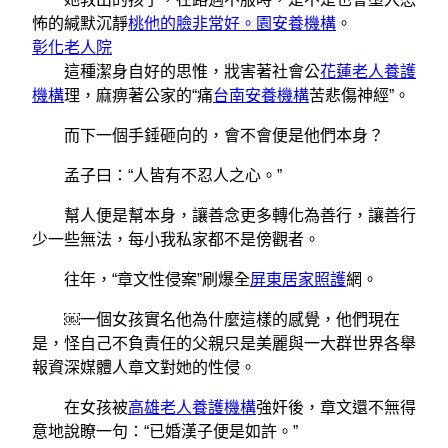
怖的緘默沉靜
桃他的臉非常好。園安養機構
。
彰化老人院
這種潔身自好的思惟，戕害著社會公
花蓮老人養護
機構
理，麻痹著公家的“痛
台南安養機構
苦悲傷神經”。
而下一個手錘砸向的，會不會便是他們本身？
孟子曰：“人皆有不忍人之心。”
幫人便是幫本身，讓善念更多轉化為善行，讓善行
少一些無法，每小我私家都不是傍觀者。
往年，“章文性侵案”刷爆全
屏東居家照護
網。
￼一個女孩實名他為什麼這樣的感覺，他們現在
是，怪自己不負責任的父親只是美麗與一大群世界各舉
報資深媒體人章文對她的性侵。
在女孩被
高雄老人養護機構
強奸後，章文還不無得
意地說瞭一句：“已婚漢子便是如許。”