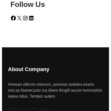
Follow Us
Facebook
X
Instagram
LinkedIn
About Company
Aenean ultrices nislnunc, pulvinar sodales evariu
non.as Namet pulv ina libero fringill auctor lemnisdolo
repea ndus. Tempor autem.