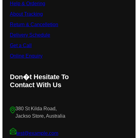
Help & Ordering
About Tracking
Return & Cancelletion
Delivery Schedule
Get a Call
Online Enquiry
Don�t Hesitate To
Contact With Us
380 St Kilda Road,
Jackso Store, Australia
test@example.com