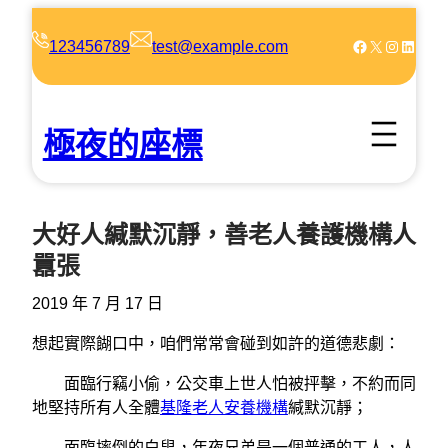
跳
至
Facebook
X
Instagram
LinkedIn
123456789
test@example.com
主
要
內
極夜的座標
容
大好人緘默沉靜，善老人養護機構人
囂張
2019 年 7 月 17 日
想起實際餬口中，咱們常常會碰到如許的道德悲劇：
面臨行竊小偷，公交車上世人怕被抨擊，不約而同
地堅持所有人全體
基隆老人安養機構
緘默沉靜；
面臨摔倒的白叟，年夜兄弟是一個普通的工人，人