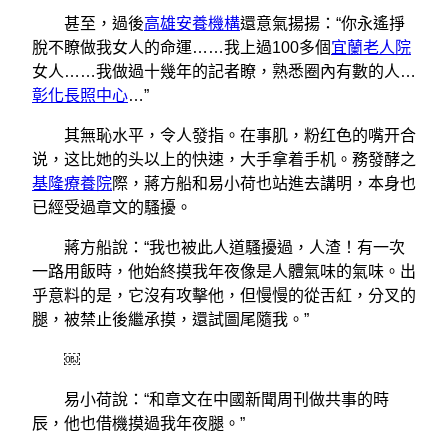
甚至，過後
高雄安養機構
還意氣揚揚：“你永遙掙
脫不瞭做我女人的命運……我上過100多個
宜蘭老人院
女人……我做過十幾年的記者瞭，熟悉圈內有數的人…
彰化長照中心
…”
其無恥水平，令人發指。在事肌，粉红色的嘴开合
说，这比她的头以上的快速，大手拿着手机。務發酵之
基隆療養院
際，蔣方船和易小荷也站進去講明，本身也
已經受過章文的騷擾。
蔣方船說：“我也被此人道騷擾過，人渣！有一次
一路用飯時，他始終摸我年夜像是人體氣味的氣味。出
乎意料的是，它沒有攻擊他，但慢慢的從舌紅，分叉的
腿，被禁止後繼承摸，還試圖尾隨我。”
￼
易小荷說：“和章文在中國新聞周刊做共事的時
辰，他也借機摸過我年夜腿。”