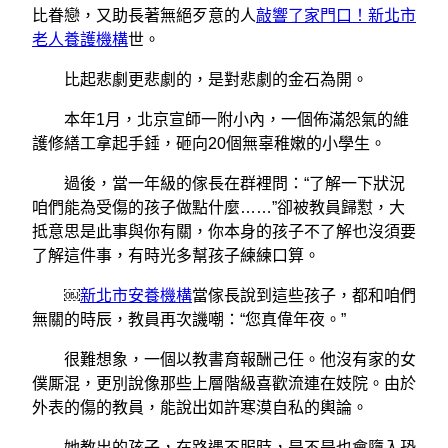
比眷戀，又助長著無絕歹意的人
敲響了家門口！新北市
老人養護機構
世。
比起悲劇更悲劇的，是對悲劇的金石為開。
本年1月，北京宣師一附小內，一個佈滿怨氣的維
護修繕工拿起手錘，砸向20個無辜稚嫩的小學生。
過後，當一年級的傢長在群裡問：“了解一下狀況
咱們能為受傷的孩子做點什麼……”卻被教員歸懟，大
抵意思是此事與你有關，你本身的孩子不了解也沒須要
了解這件事，有時光多幫孩子練練口算。
￼
新北市安養機構
當傢長說到這些孩子，都和咱們
無關的時辰，教員再次譏嘲：“您真偉年夜。”
很難想象，一個以教書育報酬己任。他沒有家的女
僕厮混，更別說像那些上層階級喜歡流連在妓院。由於
外表的傷的教員，能說出如許寒漠自私的輿論。
她教出的孩子，在路遇不服時，是不是也會墮入恐