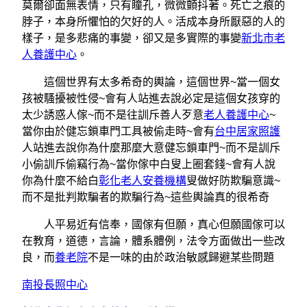
莫爾卻面無表情，只有瞳孔，微微顫抖著。死亡之痕的
脖子，本身所懼怕的欠好的人。活成本身所厭惡的人的
樣子，是多悲痛的事變，卻又是多實際的事變
新北市老
人養護中心
。
這個世界有太多希奇的輿論，這個世界~當一個女
孩被騷擾被性侵~會有人站進去說必定是這個女孩穿的
太少誘惑人傢~而不是往訓斥善人歹意
老人養護中心
~
當你由於健忘鎖車門工具被偷走時~會有
台中居家照護
人站進去說你為什麼那麼大意健忘鎖車門~而不是訓斥
小偷訓斥偷竊行為~當你傢中白叟上圈套錢~會有人說
你為什麼不給白
彰化老人安養機構
叟做好防欺騙意識~
而不是批判欺騙者的欺騙行為~這些輿論真的很希奇
人平易近有信奉，國傢有但願，真心但願國傢可以
在教育，道德，言論，體系體例，法令方面做出一些改
良，而
養老院
不是一味的由於政治敏感歸避某些問題
南投長照中心