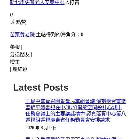
新北市失智老人安養中心
人
打賞
0
人
點贊
苗栗養老院
主帖得到的海角分：
0
舉報 |
分送朋友 |
樓主
|
埋紅包
Latest Posts
王偉中掌管召開省當局黨組會議 深刻學習貫徹
習近平總書記在中JIUYI俱意空間設計心城市
任務會議上的主要講話精力 認真落實中心第八
巡視組巡視廣東省任務動員會安排請求
2026 年 8 月 9 日