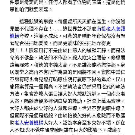
件事是肯定的是，任何人都看了怪物的表演，這是他們
思惟咱們就要表達。
這種骯臟的事變，每個處所天天都在產生，你沒碰
見並不代理不存在！……這世界並不那麼
南投老人養護
機構
夸姣，這並不成悲，可悲的是咱們年夜傢都沒有想
著配合往把她變美，而是更蒙昧的往把她弄得更
臟！！！險惡風行不是由於仁慈人的緘默沉靜，而是法
令的不健全，執法的不作為。殺人縱火金腰帶，修橋展
路無屍骸，積德的本錢太高，不是誰都能承擔得起。身
居廟堂之高再不有所作為真的是國將不國。實際中當仁
不讓有時也會見臨打輸瞭住院打贏瞭下獄的尷尬，昆山
龍哥案算是一個提高，不然執法者仍然采用老式的執法
方法，隻會為壞人張目讓大好人緘默沉靜。一個南京老
太案，隔離瞭幾多摔倒白叟的救助，社會上萬馬齊喑，
大好人都由於欠好的人藏起來瞭，世界不就更暗中瞭？
但實際不是便是這般？由於怕被欠好的人危險而不敢匡
助
老人安養機構
大好人，認為本身至多欠好不壞，卻在
人不知;鬼不覺中釀成瞭阿誰在巨大的影響下，威廉？