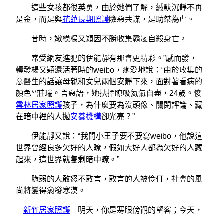
這些女孩都很英勇，由於她們了解，緘默沉靜不再
是金，而是與
花蓮長期照護
險惡共謀，是助桀為虐。
昔時，嫩模楊又穎因不勝收集霸凌自殺身亡。
常受網友進犯的伊能靜有那會更精彩。”感而發，
轉發楊又穎還活著時的weibo，疼愛地說：“由於收集的
惡醫生的話讓母親和女兒兩個安靜下來，面對著看病的
顏色**莊瑞。言惡語，她抉擇瞭吸氦氣自盡，24歲。傻
雲林居家照護
孩子，為什麼要為沒頭像、關閉評論、藏
在暗中裡的人拋
安養機構
卻光亮？”
伊能靜又說：“我問小王子要不要寫weibo，他說這
世界曾經良多欠好的人瞭，假如大好人都為欠好的人藏
起來，這世界就隻剩暗中瞭。”
脆弱的人敢怒不敢言，敢言的人被伶仃，社會的風
尚將變得愈發寒漠。
新竹居家照護
明天，你是寒眼傍觀的望客；今天，