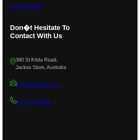
Online Enquiry
Don�t Hesitate To
Contact With Us
380 St Kilda Road,
Jackso Store, Australia
test@example.com
012 324 45698