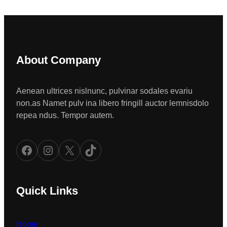
About Company
Aenean ultrices nislnunc, pulvinar sodales evariu
non.as Namet pulv ina libero fringill auctor lemnisdolo
repea ndus. Tempor autem.
Facebook
Instagram
X
TikTok
Quick Links
Home