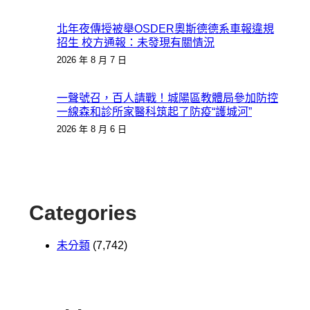
北年夜傳授被舉OSDER奧斯德德系車報違規
招生 校方通報：未發現有關情況
2026 年 8 月 7 日
一聲號召，百人請戰！城陽區教體局參加防控
一線森和診所家醫科筑起了防疫“護城河”
2026 年 8 月 6 日
Categories
未分類
(7,742)