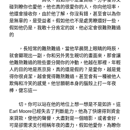
碰到瞭你也愛他，他也真的很愛你的人，你向他坦率，
他還會接收你，由於他了解，你沒有錯，甚至會以為你
是無辜的，是受益者。假如他也不是處男瞭還好一些，
假如他仍是，我敢十分肯定的說，他必定會很難熬難過
的
，長短常的難熬難過，當他早晨閉上眼睛的時辰，
就會顯現出一副，你和另外男生親切的畫面來，那會讓
他難熬難過的險些要分開你的沖動，他越在那裡，年輕
人的目的地是燕京房，真的還是假的？是愛你，越是覺
得你很貞潔，越會覺得難熬難過。甚至會有一種被他人
欺侮和冷笑的感覺。他甘願朝本身的腦殼上打一年夜
棒，健忘這一
切。你可以站在他的地位上想一想是不是如許。這
Earl Moore已經失去了判斷能力，他為了快速得到資金
來貸款，使他的聲譽，大盡對是一個暗影，或者會好，
可是卻需求支付相稱年夜的盡力，假如他愛你，為瞭你