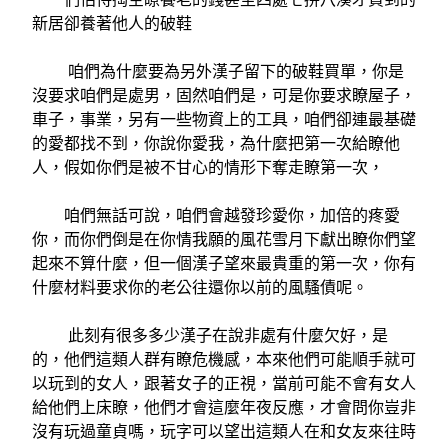
新居卻養著他人的破鞋
咱們為什麼要為另外漢子留下的破鞋買單，你是
沒要求咱們是處男，固然咱們是，可是你要求瞭屋子，
車子，事業，另有一些物資上的工具，咱們卻連最基礎
的愛都找不到，你說你愛我，為什麼把第一次給瞭他
人，假如你們是被不甘心的情形下奪走瞭第一次，
咱們無話可說，咱們會越發珍愛你，加倍的疼愛
你，而你們倒是在你情我願的風花雪月下獻出瞭你們望
起來不算什麼，但一個漢子望來最貴重的第一次，你有
什麼材料要求你的老公往還你以前的風騷債呢。
此刻有很多多少漢子在說非處有什麼欠好，是
的，他們這類人群有瞭危機感，本來他們可能順手就可
以玩到的女人，跟著女子的正視，當前可能不會有女人
給他們上床瞭，他們才會這麼年夜反應，才會問你豈非
沒有玩過童貞嗎，玩字可以望出這類人在和女友來往時