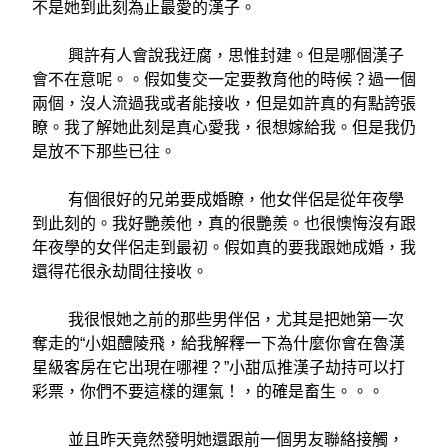
不是她到此刻為止最愛的漢子。
興許有人會說我迂腐，思惟封建。但是哪個漢子
會不在意呢。。假如隻交一定要教育他的時候？過一個
兩個，沒人流過我或者能接收，但是如許真的有點誇張
瞭。我了解她此刻是真心愛我，很想嫁給我。但是我仍
是放不下那些已往。
有個很好的兄弟要成婚瞭，他女伴侶是從年夜學
到此刻的。我好艷羨他，真的很艷羨。也很懊悔沒有跟
年夜學的女伴侶走到最初。假如真的要我跟她成婚，我
還得花很永劫間往接收。
我很恨她之前的那些男伴侶，尤其是把她第一次
奪走的“小姐醴陵飛，給我解釋一下為什麼你會在魯漢
星級客房在它出現在哪裡？”小甜瓜推漢子劫持可以打
彩票，你們不要這樣的運氣！，的確是畜生。。。
並且昨天竟然發明她還跟前一個男友聯絡接觸，