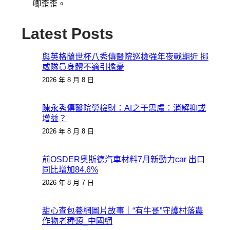
唧歪歪。
Latest Posts
與英格蘭世杯八秀傳醫院巡檢強年夜戰期近 挪
威隊員身體不適引擔憂
2026 年 8 月 8 日
陳永秀傳醫院勞檢財：AI之于思慮：消解抑或
增益？
2026 年 8 月 8 日
前OSDER奧斯德汽車材料7月新動力car 出口
同比增加84.6%
2026 年 8 月 7 日
甜心查包養網圖片故事｜“有牛哥”守護村落農
作物老種類_中國網