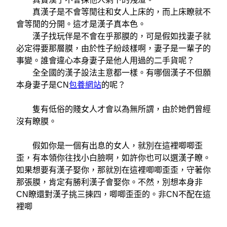
真漢子是不會等閒往和女人上床的，而上床瞭就不
會等閒的分開。這才是漢子真本色。
漢子找玩伴是不會在乎那膜的，可是假如找妻子就
必定得要那層膜，由於性子紛歧樣啊，妻子是一輩子的
事變。誰會違心本身妻子是他人用過的二手貨呢？
全全國的漢子設法主意都一樣。有哪個漢子不但願
本身妻子是CN
包養網站
的呢？
隻有低俗的賤女人才會以為無所謂，由於她們曾經
沒有瞭膜。
假如你是一個有出息的女人，就別在這裡唧唧歪
歪，有本領你往找小白臉啊，如許你也可以選漢子瞭。
如果想要有漢子娶你，那就別在這裡唧唧歪歪，守著你
那張膜，肯定有勝利漢子會娶你。不然，別想本身非
CN瞭還對漢子挑三揀四，唧唧歪歪的。非CN不配在這
裡唧