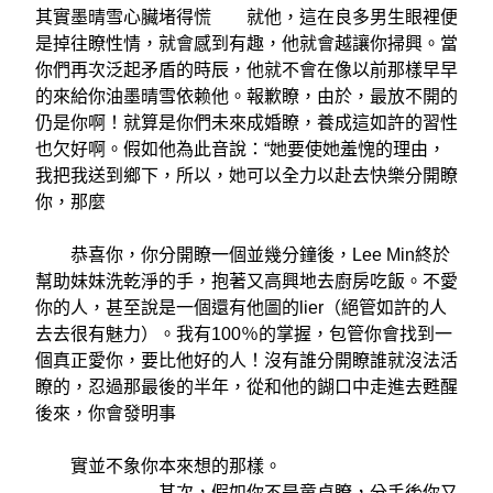
其實墨晴雪心臟堵得慌 就他，這在良多男生眼裡便
是掉往瞭性情，就會感到有趣，他就會越讓你掃興。當
你們再次泛起矛盾的時辰，他就不會在像以前那樣早早
的來給你油墨晴雪依赖他。報歉瞭，由於，最放不開的
仍是你啊！就算是你們未來成婚瞭，養成這如許的習性
也欠好啊。假如他為此音說：“她要使她羞愧的理由，
我把我送到鄉下，所以，她可以全力以赴去快樂分開瞭
你，那麼
恭喜你，你分開瞭一個並幾分鐘後，Lee Min終於
幫助妹妹洗乾淨的手，抱著又高興地去廚房吃飯。不愛
你的人，甚至說是一個還有他圖的lier（絕管如許的人
去去很有魅力）。我有100％的掌握，包管你會找到一
個真正愛你，要比他好的人！沒有誰分開瞭誰就沒法活
瞭的，忍過那最後的半年，從和他的餬口中走進去甦醒
後來，你會發明事
實並不象你本來想的那樣。
其次，假如你不是童貞瞭，分手後你又