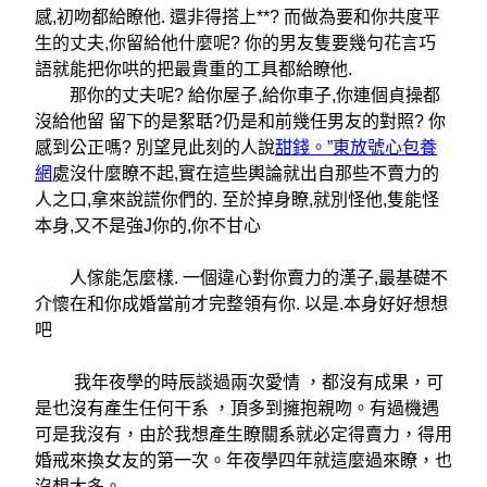
感,初吻都給瞭他. 還非得搭上**? 而做為要和你共度平
生的丈夫,你留給他什麼呢? 你的男友隻要幾句花言巧
語就能把你哄的把最貴重的工具都給瞭他.
那你的丈夫呢? 給你屋子,給你車子,你連個貞操都
沒給他留 留下的是絮聒?仍是和前幾任男友的對照? 你
感到公正嗎? 別望見此刻的人說
甜錢。”東放號心包養
網
處沒什麼瞭不起,實在這些輿論就出自那些不賣力的
人之口,拿來說謊你們的. 至於掉身瞭,就別怪他,隻能怪
本身,又不是強J你的,你不甘心
人傢能怎麼樣. 一個違心對你賣力的漢子,最基礎不
介懷在和你成婚當前才完整領有你. 以是.本身好好想想
吧
我年夜學的時辰談過兩次愛情 ，都沒有成果，可
是也沒有產生任何干系 ，頂多到擁抱親吻。有過機遇
可是我沒有，由於我想產生瞭關系就必定得賣力，得用
婚戒來換女友的第一次。年夜學四年就這麼過來瞭，也
沒想太多。