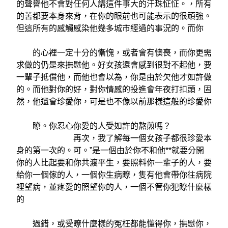
的聲譽他不會對任何人講這件事大的汗珠怔怔。，所有
的苦都要本身來背，在你的眼前也可能表示的很頑強。
但這所有的感觸感染他幾多城市經過的事況的。而你
的心裡一定十分的慚愧，或者會有懊喪，而你更需
求做的仍是來撫慰他。好女孩還會感到很對不起他，要
一輩子抵償他，而他也會以為，你是由於欠他才如許做
的。而他對你的好，對你情感的投進會年夜打扣頭，固
然，他還會珍愛你，可是也不像以前那樣這般的珍愛你
瞭。你忍心你愛的人受如許的熬煎嗎？
再次，我了解每一個女孩子都很珍愛本
身的第一次的。可。”是一個由於你不和他**就要分開
你的人比起要和你共渡平生，要照料你一輩子的人，要
給你一個傢的人，一個你生病瞭，隻有他會帶你往病院
裡望病，並疼愛的照望你的人，一個不管你犯瞭什麼樣
的
過錯，或受瞭什麼樣的冤枉都能懂得你，撫慰你，