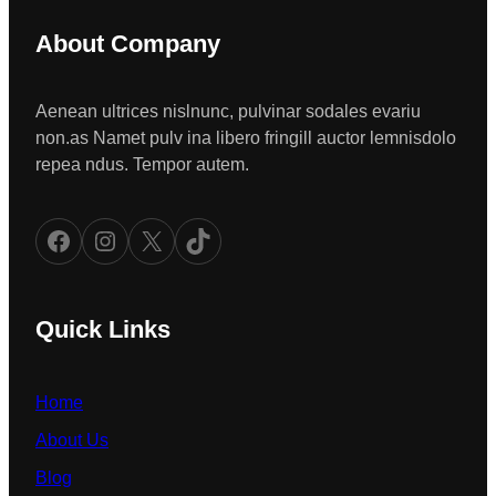
About Company
Aenean ultrices nislnunc, pulvinar sodales evariu
non.as Namet pulv ina libero fringill auctor lemnisdolo
repea ndus. Tempor autem.
Facebook
Instagram
X
TikTok
Quick Links
Home
About Us
Blog