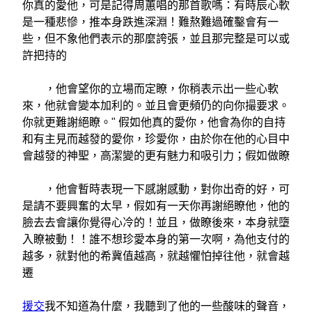
你真的愛他，可是記得周蕙唱的那首歌嗎：有時辰心軟
是一種悲慘，推本身跌進深淵！難熬難過確鑿會有一
些，但不象他們表示的那麼誇張，並且那完整是可以或
許把持的
，他會望你的立場而定瞭，你稍表示出一些心軟
來，他就會變本加利的。並且會更頻仍的向你撮要求。
你就更難謝絕瞭。" 假如他真的愛你，他會為你的自持
和有主見而越發的愛你，珍愛你，由於你在他的心目中
會越發的神聖，高潔變的更有魅力和吸引力；假如做瞭
，他會暫時表現一下感謝感動，對你出奇的好，可
是請不要興奮的太早，假如有一天你再謝絕瞭他，他的
臉去去會讓你覺得心冷的！並且，做瞭後來，本身就墮
入瞭被動！！誰不想珍愛本身的第一次啊，為他支付的
越多，就對他的希冀值越高，就越懼怕掉往他，就會越
遷
援交
我不知道為什麼，我聽到了他的一些酸味的聲音，