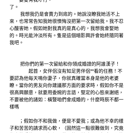
了。
我想我仍是會賣力到底的。她說沒瞭我她活不上
來，也常常告知我她很懊悔沒把第一次留給我。我不忍
心酸害她。假如她對我真的是真心的，我想我會娶她
的。時光能沖淡所有。隻是這個暗影興許會始終隨同著
我吧。
把你們的第一次留給和你領成婚證的阿誰漢子！
起首，女伴侶沒有知足男伴侶**看的任務！不
要認為他每天鳴你妻子，你就真確當本身是他的老婆
瞭。當你的男友向你建議那方面的要求時，假如你不是
很高興願意，就要用委婉的言語，堅定的心態來謝絕，
不要被他的諸如：橫豎咱們會成婚的，什麼時辰不都一
樣嗎
；假如你不和我做，便是不愛我；或為他不幸的樣
子和苦苦的請求而心軟，（固然這一點很難做到，究竟