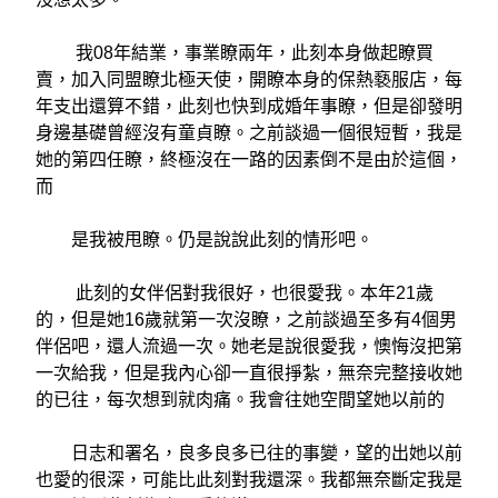
我08年結業，事業瞭兩年，此刻本身做起瞭買
賣，加入同盟瞭北極天使，開瞭本身的保熱褻服店，每
年支出還算不錯，此刻也快到成婚年事瞭，但是卻發明
身邊基礎曾經沒有童貞瞭。之前談過一個很短暫，我是
她的第四任瞭，終極沒在一路的因素倒不是由於這個，
而
是我被甩瞭。仍是說說此刻的情形吧。
此刻的女伴侶對我很好，也很愛我。本年21歲
的，但是她16歲就第一次沒瞭，之前談過至多有4個男
伴侶吧，還人流過一次。她老是說很愛我，懊悔沒把第
一次給我，但是我內心卻一直很掙紮，無奈完整接收她
的已往，每次想到就肉痛。我會往她空間望她以前的
日志和署名，良多良多已往的事變，望的出她以前
也愛的很深，可能比此刻對我還深。我都無奈斷定我是