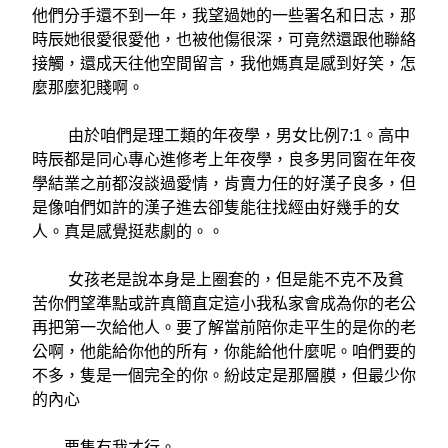
他們分手還不到一年，我望過她的一些署名和日志，那
時辰她很愛很愛他，也被他傷很深，可竟然還跟他聯絡
接觸，還成天往他空間留言，我他媽真是感到好笑，怎
麼那麼犯賤啊。
由於咱們是理工類的年夜學，男女比例7:1。高中
時辰都是同心專心進修考上年夜學，良多男同窗在年夜
學結業之前都沒談過愛情，肯賣力任的好漢子良多，但
是像咱們如許的漢子進去卻隻能往找經由好幾手的女
人。真是感覺挺悲劇的。。
女孩老是說本身是上圈套的，但是能不克不及貧
苦你們望準點或許真簡直定這小我私家會成為你的老公
再把第一次給他人。要了解當前陪你走平生的是你的老
公啊，他能給你他的所有，你能給他什麼呢。咱們要的
不多，隻是一個完全的你。紛歧定是那層膜，但最少你
的內心
要隻有我才行。