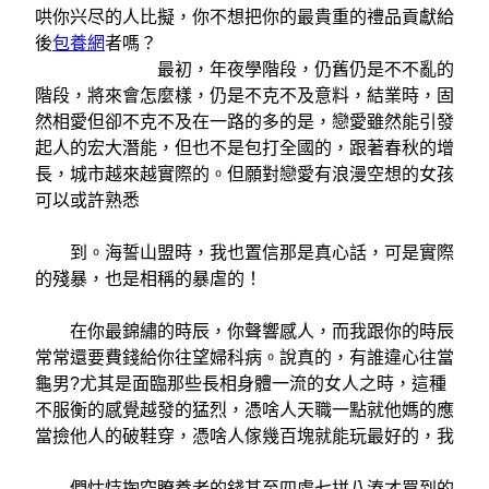
哄你兴尽的人比擬，你不想把你的最貴重的禮品貢獻給
後
包養網
者嗎？
最初，年夜學階段，仍舊仍是不不亂的
階段，將來會怎麼樣，仍是不克不及意料，結業時，固
然相愛但卻不克不及在一路的多的是，戀愛雖然能引發
起人的宏大潛能，但也不是包打全國的，跟著春秋的增
長，城市越來越實際的。但願對戀愛有浪漫空想的女孩
可以或許熟悉
到。海誓山盟時，我也置信那是真心話，可是實際
的殘暴，也是相稱的暴虐的！
在你最錦繡的時辰，你聲響感人，而我跟你的時辰
常常還要費錢給你往望婦科病。說真的，有誰違心往當
龜男?尤其是面臨那些長相身體一流的女人之時，這種
不服衡的感覺越發的猛烈，憑啥人天職一點就他媽的應
當撿他人的破鞋穿，憑啥人傢幾百塊就能玩最好的，我
們怙恃掏空瞭養老的錢甚至四處七拼八湊才買到的