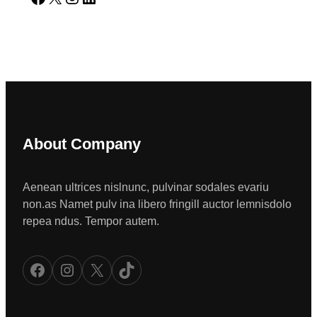
About Company
Aenean ultrices nislnunc, pulvinar sodales evariu
non.as Namet pulv ina libero fringill auctor lemnisdolo
repea ndus. Tempor autem.
Facebook
Instagram
X
TikTok