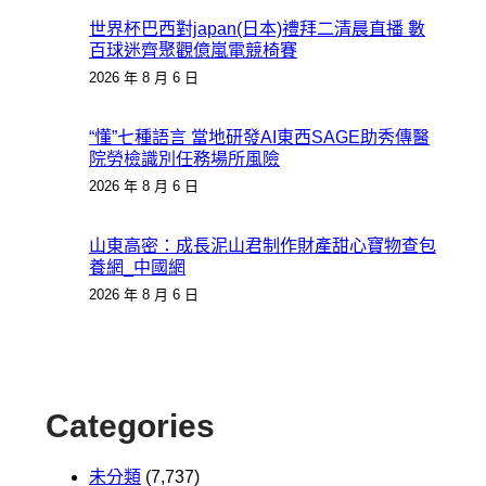
世界杯巴西對japan(日本)禮拜二清晨直播 數
百球迷齊聚觀億嵐電競椅賽
2026 年 8 月 6 日
“懂”七種語言 當地研發AI東西SAGE助秀傳醫
院勞檢識別任務場所風險
2026 年 8 月 6 日
山東高密：成長泥山君制作財產甜心寶物查包
養網_中國網
2026 年 8 月 6 日
Categories
未分類
(7,737)