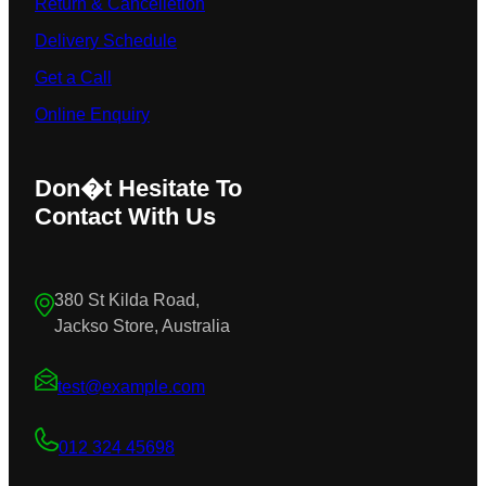
Return & Cancelletion
Delivery Schedule
Get a Call
Online Enquiry
Don�t Hesitate To
Contact With Us
380 St Kilda Road,
Jackso Store, Australia
test@example.com
012 324 45698