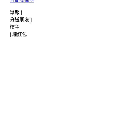
宜蘭安養院
舉報 |
分送朋友 |
樓主
|
埋紅包