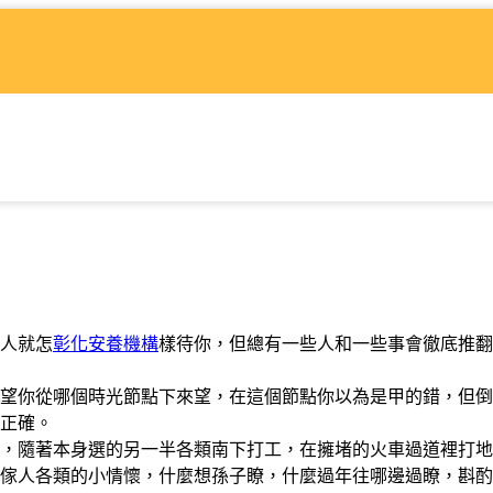
人就怎
彰化安養機構
樣待你，但總有一些人和一些事會徹底推翻
你從哪個時光節點下來望，在這個節點你以為是甲的錯，但倒
正確。
隨著本身選的另一半各類南下打工，在擁堵的火車過道裡打地
傢人各類的小情懷，什麼想孫子瞭，什麼過年往哪邊過瞭，斟酌