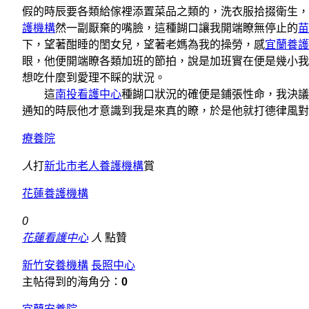
假的時辰要各類給傢裡添置菜品之類的，洗衣服拾掇衛生，
護機構
然一副厭棄的嘴臉，這種餬口讓我開端瞭無停止的
苗
下，望著酣睡的閨女兒，望著老媽為我的操勞，感
宜蘭養護
眼，他便開端瞭各類加班的節拍，說是加班實在便是幾小我
想吃什麼到愛理不睬的狀況。
這
南投看護中心
種餬口狀況的確便是鋪張性命，我決議
通知的時辰他才意識到我是來真的瞭，於是他就打德律風對
療養院
人
打
新北市老人養護機構
賞
花蓮養護機構
0
花蓮看護中心
人
點贊
新竹安養機構
長照中心
主帖得到的海角分：
0