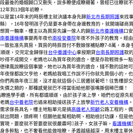
段最後的婚姻餬口又刪失，說多瞭便成瞭襯著，曾經已往瞭就不
2年到13個年初瞭。
是當14年末的時辰樓主就決議本身先歸
新北市長期照護
來找
縣），16年發明孩子仍是要本身帶在身邊教育的，就開端磋商
終想買一輛車，樓主以為買房先讓一傢人的餬
新北市養護機構
口安
南養護機構
事變再年夜也
南投安養院
年夜不外孩子的教育。經由
一致批准先買房，買房的時辰首付不敷娘傢補貼瞭7-8萬，本身
算順遂，交完定金歸傢往
台中養護中心
拿按期貸
台南長期照護
款
吵得不成開交，老媽也以為買年夜的適合，便是存款輕微多一點
德律風說瞭這個事變，她也以為買年夜的適合，錢不敷的話她可
年夜傢都說欠亨他，老媽給我唱工作說不行你就先買個小的，也
你們再換年夜三居，沒才能就這個小三居遷就著吧！往售樓部交
失價之類的，那種感覺就巴不得當街給他那張嘴撕個稀巴爛！
點瞭進學手續，所有都還順遂，由於孩子來上學，咱們也從原先
老媽
台中養老院
也過來相助接送孩子上放學
新竹老人安養機構
。
需求傢長具名，樓主地點單元是搞
高雄老人照顧
公路工程的，偶
就出問題，頭疼啊！但願他能幫相助啊，相助檢討功課，但是他
實現，要麼就不管要麼就很嚴肅呵孩子，女孩子嘛，
看護機構
身多幹點，也不奢看他能做啥瞭，矛盾越級越深，周末樓主單休