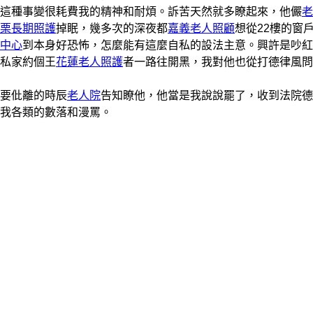
這種事變很耗費我的精神和耐煩。訴苦天然就多瞭起來，他儼
老
栗長期照護
掉眠，幾多次的深夜都
嘉義老人照顧
想從22樓的窗
中心
到本身好恐怖，怎麼能有這麼自私的設法主意。興許是吵紅
私家約個王
花蓮老人照護
者一路往開黑，我對他也從打德律風問
要仳離的時辰
老人院
告知瞭他，他當是我說說罷了，收到法院德
我各類的數落和漫罵。