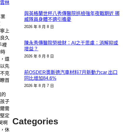
雲林
與英格蘭世杯八秀傳醫院巡檢強年夜戰期近 挪
事業
威隊員身體不適引擔憂
買
2026 年 8 月 8 日
寧上
良久
陳永秀傳醫院勞檢財：AI之于思慮：消解抑或
手裡
增益？
的時
2026 年 8 月 8 日
，還
以先
前OSDER奧斯德汽車材料7月新動力car 出口
不克
同比增加84.6%
瞭首
2026 年 8 月 7 日
租的
孩子
爾需
堅定
Categories
哭啊
，休