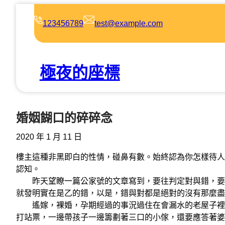
跳
至
123456789
test@example.com
主
要
內
極夜的座標
容
婚姻餬口的碎碎念
2020 年 1 月 11 日
樓主這種非黑即白的性情，碰鼻有數。始終認為你怎樣待人
認知。
昨天望瞭一篇公家號的文章寫到，要往判定對與錯，要望
就發明實在是乙的錯，以是，錯與對都是絕對的沒有那麼盡
遙嫁，裸婚，孕期經過的事況過住在會漏水的老屋子裡，
打站票，一邊帶孩子一邊籌劃著三口的小傢，還要應答著婆