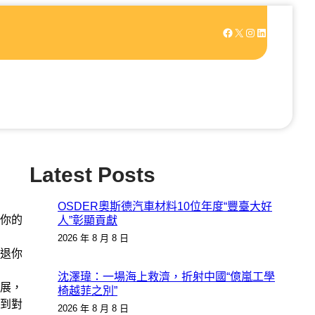
Facebook
X
Instagram
LinkedIn
Latest Posts
OSDER奧斯德汽車材料10位年度“豐臺大好
你的
人”彰顯貢獻
2026 年 8 月 8 日
退你
沈澤瑋：一場海上救濟，折射中國“億嵐工學
展，
椅越菲之別”
到對
2026 年 8 月 8 日