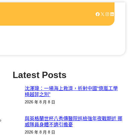
Facebook
X
Instagram
LinkedIn
Latest Posts
沈澤瑋：一場海上救濟，折射中國“億嵐工學
椅越菲之別”
2026 年 8 月 8 日
與英格蘭世杯八秀傳醫院巡檢強年夜戰期近 挪
。
威隊員身體不適引擔憂
2026 年 8 月 8 日