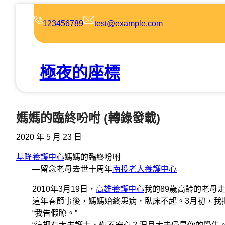
跳
至
123456789
test@example.com
主
要
內
極夜的座標
容
媽媽的臨終吩咐 (轉錄發載)
2020 年 5 月 23 日
基隆養護中心
媽媽的臨終吩咐
—留念老母去世十周年
南投老人養護中心
2010年3月19日，
高雄養護中心
我的89歲高齡的老母
這年春節事後，媽媽始終患病，臥床不起。3月初，我把
“我告假瞭。”