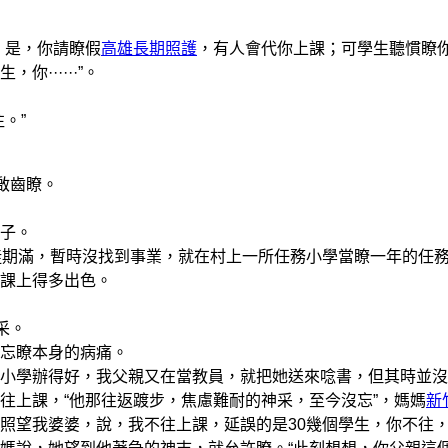
”
。是，你請瞭假
高雄長期照護
，有人會代你上課；可學生聽慣瞭
你······”。
。”
啟齒瞭。
子。
期滿，暫時沒找到事業，就在村上一所任務小學當瞭一年的任
課上得多出色。
采。
忘瞭本身的病痛。
學辦得好，我父親又在當教員，就把她送來唸書，但其時並沒
往上課，“他那往返踱步，焦慮難耐的神采，至今沒忘”，媽媽
新
照望我婆婆，說，我不往上課，延誤的是30幾個學生，你不往