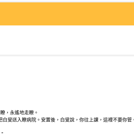
走瞭，永遙地走瞭。
白叟送入瞭病院。安置後，白叟說，你往上課，這裡不要你管