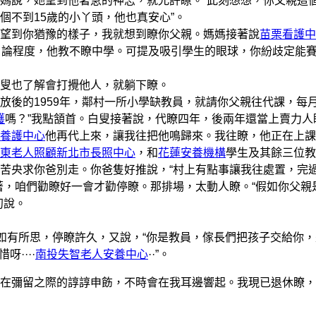
媽說，她望到他著急的神志，就允許瞭。“此刻想想，你父親這
個不到15歲的小丫頭，他也真安心”。
望到你猶豫的樣子，我就想到瞭你父親。媽媽接著說
苗栗看護中
。論程度，他教不瞭中學。可提及吸引學生的眼球，你紛歧定能
叟也了解會打攪他人，就躺下瞭。
後的1959年，鄰村一所小學缺教員，就請你父親往代課，每
護
嗎？”我點頷首。白叟接著說，代瞭四年，後兩年還當上賣力人
養護中心
他再代上來，讓我往把他鳴歸來。我往瞭，他正在上課
東老人照顧
新北市長照中心
，和
花蓮安養機構
學生及其餘三位教
苦央求你爸別走。你爸隻好推說，“村上有點事讓我往處置，完
著，咱們勸瞭好一會才勸停瞭。那排場，太動人瞭。“假如你父親
初說。
媽媽如有所思，停瞭許久，又說，“你是教員，傢長們把孩子交給你
····
南投失智老人安養中心
··”。
彌留之際的諄諄申飭，不時會在我耳邊響起。我現已退休瞭，