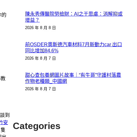
陳永秀傳醫院勞檢財：AI之于思慮：消解抑或
你的
增益？
2026 年 8 月 8 日
前OSDER奧斯德汽車材料7月新動力car 出口
同比增加84.6%
2026 年 8 月 7 日
甜心查包養網圖片故事｜“有牛哥”守護村落農
務教
作物老種類_中國網
2026 年 8 月 7 日
談到
竹安
Categories
，隻