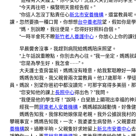
“這裡有大夫護士，你不安心？況且大夫仍是你的學生。
“今天再往吧，橫豎明天曾經告假。”
“你這人怎沒丁點責任心
新北市安養機構
，還當教員呢
課，忽然要換一種口胃，你想想
台中養老院
望，假如你是學生，
“媽，別說瞭，我往便是，您得好好照料自個。”
“一時半會死不瞭
新竹老人養護中心
，你放心上你的課往
早晨黌舍沒事，我趕到病院給媽媽陪床照望。
“上午話說重瞭點，你別去內心往。”我一坐定，媽媽就
“您是為學生好，我怎會······”。
大夫護士查房當前，媽媽沒有睡意，給我絮聒瞭好一陣
媽媽告知我，我父親曾兩次當教員。他17歲那年，學徒
員。媽說，別望你爸初中都沒讀完，可那字寫得多美丽，那
“您安知他的課上
長照中心
得出色？”我問。
“我便是他的學生呀！”說時，白叟臉上顯現出幸福的神
經我一問
屏東老人安養機構
，媽媽越說越動情，好像健
媽媽告知我，我傢和她娘傢是老親。我外公據說我村的小
攀親事宜。媽媽告知我，一次，我婆婆生病發熱，父親要趕
養機構
說。過瞭半晌，父親隻好求她留上
新北市安養中心
去