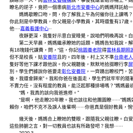
誤瞭你一人，再
雲林安養機構
說，事後我還會給你補上。媽
瞭名的逆子，竟把一個患病
新北市安養中心
的媽媽拜託給一
媽媽歇瞭口吻，問，你了解我上午為何催你往上課嗎？
你此刻是中學教員，你父親是小學教員，其時還隻有17歲
他····
嘉義看護中心
··
夜靜更深，我隻好示意白叟睡覺，說咱們明晚再說。白
第二天早晨，媽媽繼承瞭她的話題。媽媽告知我說，解放
有18塊錢代課費，問，“這，你記
桃園養老院
得
雲林長期照
但不是校長，姑
安養院
且的。四年後，村上又不準
台南老人
隻好等他下課才跟他說。你父親聽後，默默地拾掇瞭行李
屏
別。學生們據說你爸要走
彰化安養院
，一齊踴出瞭校門，苦
後，我還會歸來”。我和你爸在後面走，學生們就牢牢的隨
不賣力任，沒有程度的教員，能泛起那種排場嗎？”媽媽最
“媽，我真的該向我爸進修。”
“是啊，他走瞭20年瞭。我也該往和他團圓瞭······”
賴你，咱們不克不及誤人後輩啊······你爸真是個好教員，惋惜呀
幾天後，媽媽合上瞭她的雙眼，跟隨我父親往瞭。白叟在
這些肺腑之言，對一切教員也該有所啟發吧？我想······