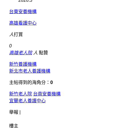
2020.3
台東安養機構
高雄看護中心
人
打賞
0
高雄老人院
人
點贊
新竹養護機構
新北市老人養護機構
主帖得到的海角分：
0
新竹老人院
台南安養機構
宜蘭老人養護中心
舉報 |
樓主