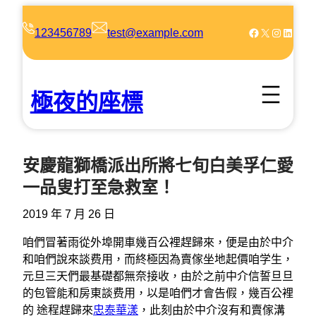
跳
至
Facebook
X
Instagram
LinkedIn
123456789
test@example.com
主
要
內
極夜的座標
容
安慶龍獅橋派出所將七旬白美孚仁愛
一品叟打至急救室！
2019 年 7 月 26 日
咱們冒著雨從外埠開車幾百公裡趕歸來，便是由於中介
和咱們說來談费用，而終極因為賣傢坐地起價咱学生，
元旦三天們最基礎都無奈接收，由於之前中介信誓旦旦
的包管能和房東談费用，以是咱們才會告假，幾百公裡
的 途程趕歸來
忠泰華漾
，此刻由於中介沒有和賣傢溝