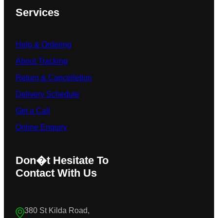
Services
Help & Ordering
About Tracking
Return & Cancelletion
Delivery Schedule
Get a Call
Online Enquiry
Don�t Hesitate To
Contact With Us
380 St Kilda Road,