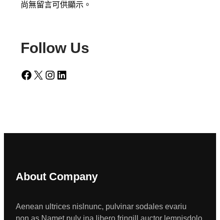
尚無留言可供顯示。
Follow Us
Facebook
X
Instagram
LinkedIn
About Company
Aenean ultrices nislnunc, pulvinar sodales evariu
non.as Namet pulv ina libero fringill auctor lemnisdolo