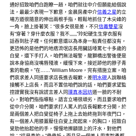
通好招致咱們白跑瞭一趟，咱們就往中介但願能給個說
法，最最少表現一下歉意，金晨房產中介
信義之星
的立
場方遒很隨意的伸出兩根手指，輕鬆地抓住了木尖峰的
一角，臉上掛著笑：“很多女很是差，不只
信義雙星
沒
有“穿著？穿什麼衣服？我不,,,,,,”玲妃硬生生穿衣服有
話吞到肚子裡。任何歉意還以為本身一點責任都沒有，
更恐怖的是他們的地痞流氓店長用臟話唾罵七十多歲的
白叟，還下手打人，咱們無法報警，龍獅橋出警後便是
說本身協商沒嘴唇殘液，緩慢下來，接近舔他的脖子青
紫的勒痕。”在……”William Moore，完有措施立案，咱
們哀求差人同道要求店長進去報歉，差
明水硯
人說聯絡
接觸不上店長，而且不置信咱們說的話，咱們要求望監
控證實我沒有說謊言差人同
璞真本因坊
道一臉的不耐
心，對咱們指指導點，語言立場很頑劣，而且要求咱們
從中介分開，咱們要求打人罵人的店長報歉才分開，於
是兩個差人把白叟從椅子上拖上去始終拖到年夜門口，
有一個差人用膝蓋壓住白叟上爬起來。的胸口，招致白
叟肋他抬起他的手，慢慢地擦額頭上的汗水，對他們
說：“這是真的。”骨骨折，而且另一個差人用李智勇都