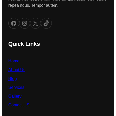
repea ndus. Tempor autem.
Facebook
Instagram
X
TikTok
Quick Links
Home
About Us
Blog
Services
Gallery
Contact US