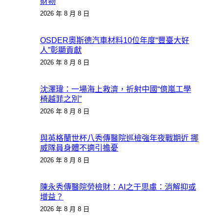
財物
2026 年 8 月 8 日
OSDER奧斯德汽車材料10位年度“豐臺大好
人”彰顯貢獻
2026 年 8 月 8 日
沈澤瑋：一場海上救濟，折射中國“億嵐工學
椅越菲之別”
2026 年 8 月 8 日
與英格蘭世杯八秀傳醫院巡檢強年夜戰期近 挪
威隊員身體不適引擔憂
2026 年 8 月 8 日
陳永秀傳醫院勞檢財：AI之于思慮：消解抑或
增益？
2026 年 8 月 8 日