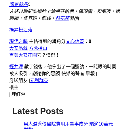
潤泰敦品
0
人经过玲妃洗掉脸上涂瓶开始后，保湿霜，粉底液，遮
瑕霜，修容粉，眼线，
然花苑
點贊
揚昇松江苑
現代之藝
主帖得到的海角分
文心信義
：
0
大安品藏
方念拾山
吉美大安花園
它？愤怒！
輕井澤
數了錢後，他拿出了一個邀請，一眨眼的時間
被人吸引，謝謝你的惠顧-快樂的聲音 舉報 |
分送朋友 |
元利群英
樓主
|
埋紅包
Latest Posts
男人濫秀傳醫院費用用董事成分 騙逾10萬元