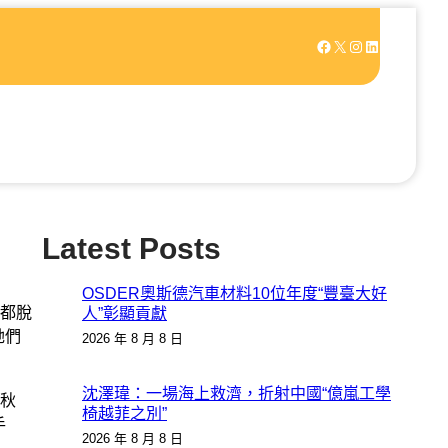
Facebook
X
Instagram
LinkedIn
Latest Posts
OSDER奧斯德汽車材料10位年度“豐臺大好
都脫
人”彰顯貢獻
她們
2026 年 8 月 8 日
沈澤瑋：一場海上救濟，折射中國“億嵐工學
秋
椅越菲之別”
手
2026 年 8 月 8 日