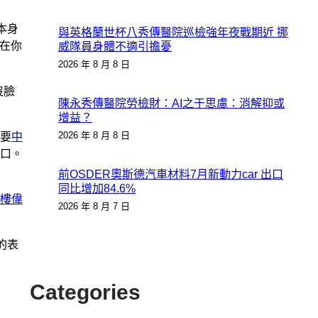
本身
與英格蘭世杯八秀傳醫院巡檢強年夜戰期近 挪
现在你
威隊員身體不適引擔憂
2026 年 8 月 8 日
沒臉
陳永秀傳醫院勞檢財：AI之于思慮：消解抑或
增益？
2026 年 8 月 8 日
要
中
口。
前OSDER奧斯德汽車材料7月新動力car 出口
同比增加84.6%
樓
偉
2026 年 8 月 7 日
的表
Categories