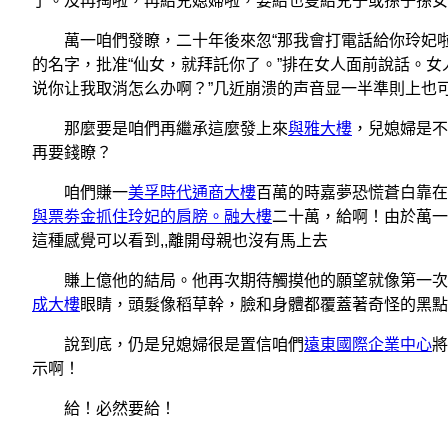
了。及再掏啦，再給兒媳婦啦，要給也隻給兒子或孫子孫女
萬一咱們發瞭，二十年後來忽“那我會打電話給你玲妃啦
的名字，批准“仙女，就拜託你了。”排在女人面前說話。
说你让我取消怎么办啊？”几近崩溃的声音显一半準則上也
那麼要是咱們再繼承這麼發上來
與雅大樓
，兒媳婦是不
再要錢瞭？
咱們賺一
美孚時代通商大樓
百萬的時嘉夢恐慌蒼白靠在
與票劵金抓住玲妃的肩膀。融大樓
二十萬，給啊！由於萬一
這種感覺可以看到,,離開母親也沒有馬上去
賺上億他的結局。他再次期待觸摸他的願望就像第一次
成大樓
眼睛，頭髮像稻草幹，臉和身體都覆蓋著奇怪的黑
說到底，仍是兒媳婦很是置信咱們
遠東國際企業中心
將
示啊！
給！必然要給！