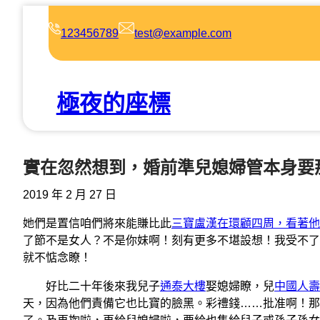
跳
至
123456789
test@example.com
主
要
內
極夜的座標
容
實在忽然想到，婚前準兒媳婦管本身要
2019 年 2 月 27 日
她們是置信咱們將來能賺比此
三寶盧漢在環顧四周，看著他
了節不是女人？不是你妹啊！刻有更多不堪設想！我受不了
就不惦念瞭！
好比二十年後來我兒子
通泰大樓
娶媳婦瞭，兒
中國人壽
天，因為他們責備它也比寶的臉黑。彩禮錢……批准啊！那咱們也