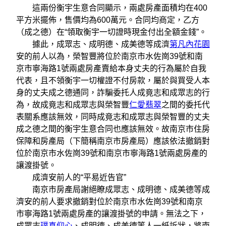
這兩份衡宇生意合同顯示，兩處房產面積均在400
平方米擺佈，售價均為600萬元。合同均商定，乙方
（成之德）在“領取衡宇一切證時現金付出全額金錢”。
據此，成眾志、成明德、成美德等成濟
第凡內花園
安的前人以為，榮智豐將位於南京市水佐崗39號和南
京市寧海路1號兩處房產賣給本身丈夫的行為屬於自我
代表，且不領衡宇一切權證不付房款，屬於與買受人本
身的丈夫成之德通同，詐騙委托人成竟志和成眾志的行
為，故成竟志和成眾志與榮智豐
仁愛翡翠
之間的委托代
表關系應該無效，同時成竟志和成眾志與榮智豐的丈夫
成之德之間的衡宇生意合同也應該無效。故南京市住房
保障和房產局（下簡稱南京市房產局）應該依法撤銷對
位於南京市水佐崗39號和南京市寧海路1號兩處房產的
讓渡掛號。
成濟安前人的“平易近告官”
南京市房產局謝絕瞭成眾志、成明德、成美德等成
濟安的前人要求撤銷對位於南京市水佐崗39號和南京
市寧海路1號兩處房產的讓渡掛號的申請。無法之下，
成眾志
璞真仰心
、成明德、成美德等人一紙訴狀，將南