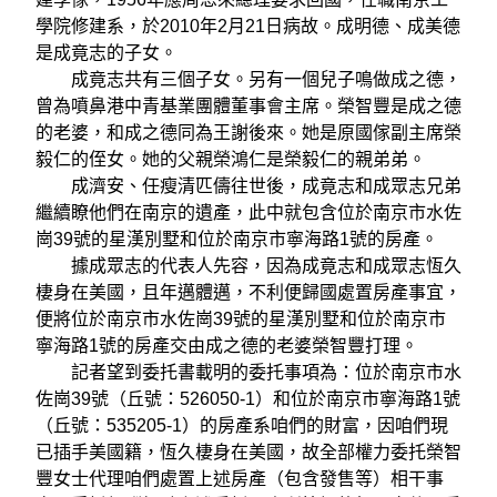
學院修建系，於2010年2月21日病故。成明德、成美德
是成竟志的子女。
成竟志共有三個子女。另有一個兒子鳴做成之德，
曾為噴鼻港中青基業團體董事會主席。榮智豐是成之德
的老婆，和成之德同為王謝後來。她是原國傢副主席榮
毅仁的侄女。她的父親榮鴻仁是榮毅仁的親弟弟。
成濟安、任瘦清匹儔往世後，成竟志和成眾志兄弟
繼續瞭他們在南京的遺產，此中就包含位於南京市水佐
崗39號的星漢別墅和位於南京市寧海路1號的房產。
據成眾志的代表人先容，因為成竟志和成眾志恆久
棲身在美國，且年邁體邁，不利便歸國處置房產事宜，
便將位於南京市水佐崗39號的星漢別墅和位於南京市
寧海路1號的房產交由成之德的老婆榮智豐打理。
記者望到委托書載明的委托事項為：位於南京市水
佐崗39號（丘號：526050-1）和位於南京市寧海路1號
（丘號：535205-1）的房產系咱們的財富，因咱們現
已插手美國籍，恆久棲身在美國，故全部權力委托榮智
豐女士代理咱們處置上述房產（包含發售等）相干事