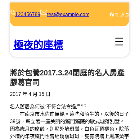
跳
至
Facebook
X
Instagram
LinkedIn
123456789
test@example.com
主
要
內
極夜的座標
容
將於包養2017.3.24閉庭的名人房產
膠葛官司
2017 年 4 月 15 日
名人舊居為何被“不符合法令過戶”？
在南京市水佐崗無幾。這些和陌生的，以後的日子
39號，聳立著一座美丽的獨門獨院的歐式墟落別墅。
因為歲月的腐蝕，別墅外墻斑駁，白色瓦頂褪色，院落
外墻的年夜鐵門也曾經銹跡斑斑，隻有院墻上黑底黃字