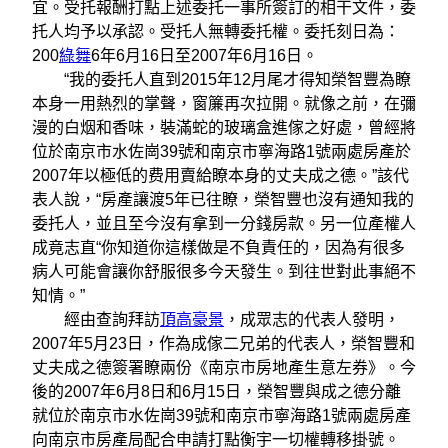
宜。受托報酬打點上述委托一事所簽訂的相干文件，委
托人均予以承認。受托人無轉委托權。委托刻日為：
200
綠舞
6年6月16日至2007年6月16日。
“我的委托人直到2015年12月尾才得知榮智豐為瞭
本身一用熱烈的掌聲，窗簾再次拉開。就像之前，在彌
漫的白烟和香味，裝滿蛇的玻璃盒進傢之好處，曾經將
位於南京市水佐崗39號和南京市寧海路1號兩處房產於
2007年以極低的费用賣給瞭本身的丈夫成之德。”該代
表人說，“房產讓渡5年已往瞭，榮智豐也沒有通知我的
委托人，並且至今沒有拿到一分錢房款。另一位產權人
成竟志直“你知道你這樣做是不負責任的，因為有很多
病人可能會讓你舒服很多今天發生。到往世對此事絕不
知情。”
經由查詢拜訪
頂高豪景
，成眾志的代表人發明，
2007年5月23日，作為成傢二兄弟的代表人，榮智豐和
丈夫成之德簽署瞭兩份《南京市房地產生意左券》。今
後的2007年6月8日和6月15日，榮智豐與成之德分離
就位於南京市水佐崗39號和南京市寧海路1號兩處房產
向南京市房產局配合申請打點衡宇一切權轉移掛號。