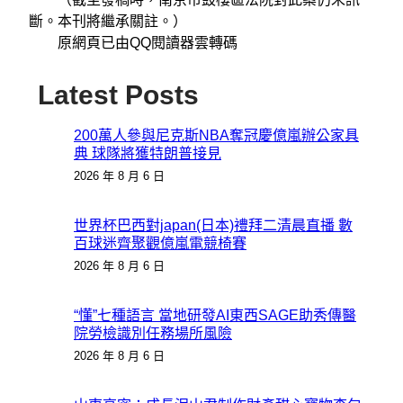
斷。本刊將繼承關註。）
原網頁已由QQ閱讀器雲轉碼
Latest Posts
200萬人參與尼克斯NBA奪冠慶億嵐辦公家具
典 球隊將獲特朗普接見
2026 年 8 月 6 日
世界杯巴西對japan(日本)禮拜二清晨直播 數
百球迷齊聚觀億嵐電競椅賽
2026 年 8 月 6 日
“懂”七種語言 當地研發AI東西SAGE助秀傳醫
院勞檢識別任務場所風險
2026 年 8 月 6 日