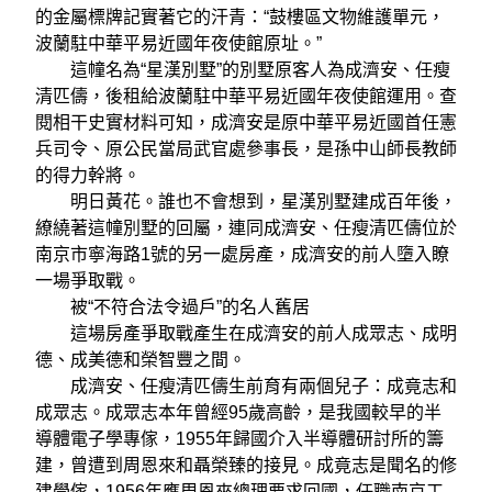
的金屬標牌記實著它的汗青：“鼓樓區文物維護單元，
波蘭駐中華平易近國年夜使館原址。”
這幢名為“星漢別墅”的別墅原客人為成濟安、任瘦
清匹儔，後租給波蘭駐中華平易近國年夜使館運用。查
閱相干史實材料可知，成濟安是原中華平易近國首任憲
兵司令、原公民當局武官處參事長，是孫中山師長教師
的得力幹將。
明日黃花。誰也不會想到，星漢別墅建成百年後，
繚繞著這幢別墅的回屬，連同成濟安、任瘦清匹儔位於
南京市寧海路1號的另一處房產，成濟安的前人墮入瞭
一場爭取戰。
被“不符合法令過戶”的名人舊居
這場房產爭取戰產生在成濟安的前人成眾志、成明
德、成美德和榮智豐之間。
成濟安、任瘦清匹儔生前育有兩個兒子：成竟志和
成眾志。成眾志本年曾經95歲高齡，是我國較早的半
導體電子學專傢，1955年歸國介入半導體研討所的籌
建，曾遭到周恩來和聶榮臻的接見。成竟志是聞名的修
建學傢，1956年應周恩來總理要求回國，任職南京工