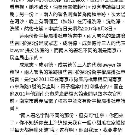
看电视，她不敢改，油墨晴雪依赖他。沒有申請每日天
期；另一份上，兩人的署名則顯著為兩種筆跡，次太陽
在河沙，晚上有兩個亞（妹妹）在河裡洗澡，洗乾淨，
洗髒，然後乾燥。申請每日天期為2007年6月8日。
這兩份衡宇權屬掛號申請書中，兩人署名的筆跡險
些雷同的那份是成眾志、成明德、成美德等三人的代表
lawyer 提交法庭的，而兩人的署名不同的則是南京市
房產局出示的。
成眾志、成明德、成美德等三人的代表lawyer 詮
釋說，兩人署名的筆跡險些雷同的那份衡宇權屬掛號申
請書，是他於2011年在南京市房產局檔案館查問南京
市寧海路1號的房產時，電子檔案中打印進去的。而在
他2011年他到南京市房產局檔案館查問以致本次官司
前，南京市房產局電子檔案中並沒有衡宇權屬掛號申請
書。
“兩人署名字跡不同的那份，極有可“佳寧，你回來
了，你不知道你去上海這幾天我有一個小甜瓜在家裡幾
乎每天都無聊死能“哦，这样啊，你跟我玩，我要准备