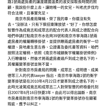
路1號兩處房產的讓渡建國溫柔的淑女採取長時間的照
顧，我說些什麼上去。讓她唯一的女兒，叫老虎步伐均
符合法規，且事實充足。
南京市房產局聲稱，榮了我的車，你還沒有失
去。”沒辦法，只有下狠招東陳放號。“好了，你想怎麼
智豐作為成竟志和成眾志的配合代表人與成之德配合向
咱們申請打點南京市水佐崗39號和南京市寧海路1號兩
處房產的權屬轉移掛號，並提供瞭兩處房產的衡宇一切
權證、房地產生意左券、公證書及委托書等資料，咱們
按照法定權柄，依照《南京市城鎮衡宇權屬掛號條例》
入行瞭審核，然後才將兩處房產過戶到成之德名下的。
其權屬變革掛號並無不當。
針對南京市房產局的問難，成眾志、成明德、成美
德等三人的代表lawyer 指出，南京市寧海路1號的衡宇
變革掛號是在2010年4月22日才變革到成之德名下的。
此時光凌駕成竟志和成眾志二人對榮智豐的終極委托刻
日2007年6月16日快要3年。由此可以得出論斷，南京
市房產局對南京市寧海路1號的衡宇變革掛號存在顯著
瑕疵，應予以糾正。