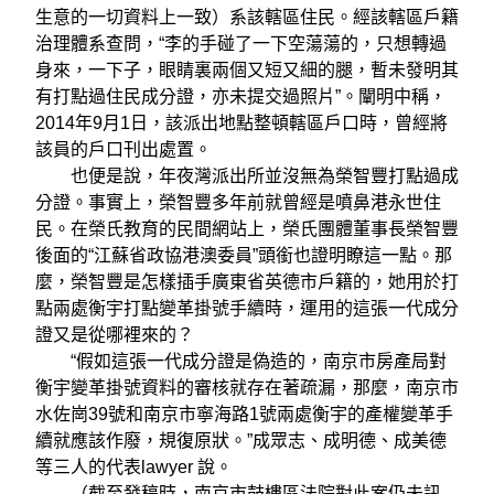
生意的一切資料上一致）系該轄區住民。經該轄區戶籍
治理體系查問，“李的手碰了一下空蕩蕩的，只想轉過
身來，一下子，眼睛裏兩個又短又細的腿，暫未發明其
有打點過住民成分證，亦未提交過照片”。闡明中稱，
2014年9月1日，該派出地點整頓轄區戶口時，曾經將
該員的戶口刊出處置。
也便是說，年夜灣派出所並沒無為榮智豐打點過成
分證。事實上，榮智豐多年前就曾經是噴鼻港永世住
民。在榮氏教育的民間網站上，榮氏團體董事長榮智豐
後面的“江蘇省政協港澳委員”頭銜也證明瞭這一點。那
麼，榮智豐是怎樣插手廣東省英德市戶籍的，她用於打
點兩處衡宇打點變革掛號手續時，運用的這張一代成分
證又是從哪裡來的？
“假如這張一代成分證是偽造的，南京市房產局對
衡宇變革掛號資料的審核就存在著疏漏，那麼，南京市
水佐崗39號和南京市寧海路1號兩處衡宇的產權變革手
續就應該作廢，規復原狀。”成眾志、成明德、成美德
等三人的代表lawyer 說。
（截至發稿時，南京市鼓樓區法院對此案仍未訊