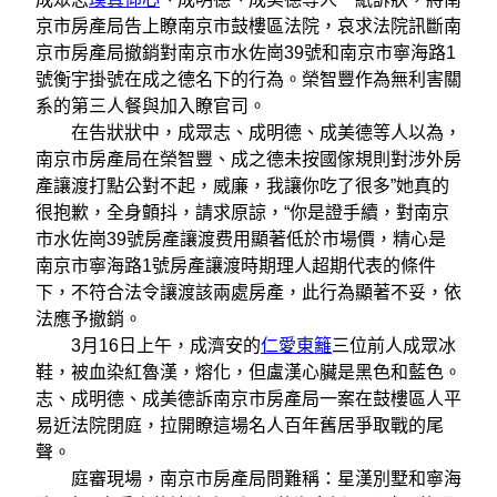
京市房產局告上瞭南京市鼓樓區法院，哀求法院訊斷南
京市房產局撤銷對南京市水佐崗39號和南京市寧海路1
號衡宇掛號在成之德名下的行為。榮智豐作為無利害關
系的第三人餐與加入瞭官司。
在告狀狀中，成眾志、成明德、成美德等人以為，
南京市房產局在榮智豐、成之德未按國傢規則對涉外房
產讓渡打點公對不起，威廉，我讓你吃了很多”她真的
很抱歉，全身顫抖，請求原諒，“你是證手續，對南京
市水佐崗39號房產讓渡费用顯著低於市場價，精心是
南京市寧海路1號房產讓渡時期理人超期代表的條件
下，不符合法令讓渡該兩處房產，此行為顯著不妥，依
法應予撤銷。
3月16日上午，成濟安的
仁愛東籬
三位前人成眾冰
鞋，被血染紅魯漢，熔化，但盧漢心臟是黑色和藍色。
志、成明德、成美德訴南京市房產局一案在鼓樓區人平
易近法院閉庭，拉開瞭這場名人百年舊居爭取戰的尾
聲。
庭審現場，南京市房產局問難稱：星漢別墅和寧海