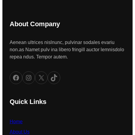
About Company
Aenean ultrices nislnunc, pulvinar sodales evariu
non.as Namet pulv ina libero fringill auctor lemnisdolo
repea ndus. Tempor autem.
Facebook
Instagram
X
TikTok
Quick Links
Home
About Us