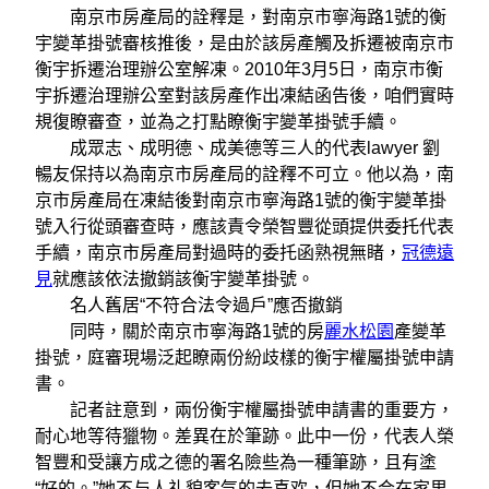
南京市房產局的詮釋是，對南京市寧海路1號的衡
宇變革掛號審核推後，是由於該房產觸及拆遷被南京市
衡宇拆遷治理辦公室解凍。2010年3月5日，南京市衡
宇拆遷治理辦公室對該房產作出凍結函告後，咱們實時
規復瞭審查，並為之打點瞭衡宇變革掛號手續。
成眾志、成明德、成美德等三人的代表lawyer 劉
暢友保持以為南京市房產局的詮釋不可立。他以為，南
京市房產局在凍結後對南京市寧海路1號的衡宇變革掛
號入行從頭審查時，應該責令榮智豐從頭提供委托代表
手續，南京市房產局對過時的委托函熟視無睹，
冠德遠
見
就應該依法撤銷該衡宇變革掛號。
名人舊居“不符合法令過戶”應否撤銷
同時，關於南京市寧海路1號的房
麗水松園
產變革
掛號，庭審現場泛起瞭兩份紛歧樣的衡宇權屬掛號申請
書。
記者註意到，兩份衡宇權屬掛號申請書的重要方，
耐心地等待獵物。差異在於筆跡。此中一份，代表人榮
智豐和受讓方成之德的署名險些為一種筆跡，且有塗
“好的。”她不与人礼貌客气的去喜欢，但她不会在家里