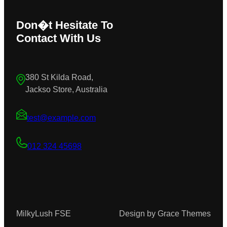
Don�t Hesitate To
Contact With Us
380 St Kilda Road,
Jackso Store, Australia
test@example.com
012 324 45698
MilkyLush FSE
Design by Grace Themes