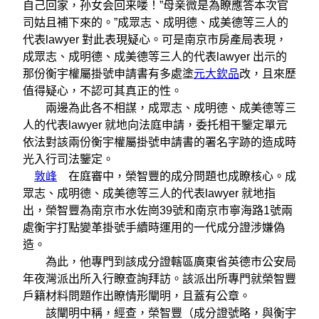
自己回家，孙女会回来喽！”母亲微是為瞭應答本次官
司姑且補下來的。”成眾志、成明德、成美德等三人的
代表lawyer 對此表現疑心。可是南京市房產局表現，
成眾志、成明德、成美德等三人的代表lawyer 出示的
那份衡宇權屬掛號申請書有多處塗
元大欽品
改，且來歷
值得疑心，不認可其真正的性。
兩邊為此各不相謀，成眾志、成明德、成美德等三
人的代表lawyer 就地向法庭申請，委托相干鑒定單元
依法對該兩份衡宇權屬掛號申請書的署名字跡的造成時
光入行司法鑒定。
敦峰
在庭審中，榮智豐的成分問題也成瞭核心。成
眾志、成明德、成美德等三人的代表lawyer 就地指
出，榮智豐為南京市水佐崗39號和南京市寧海路1號兩
處衡宇打點變革掛號手續時運用的一代成分證涉嫌偽
造。
為此，他專門到該成分證轄區廣東省英德市公安局
年夜灣派出所入行瞭查詢拜訪。該派出所專門就榮智豐
戶籍材料問題作出瞭情形闡明，且蓋有公章。
該闡明中稱，經查，榮智豐（成分證號略，與衡宇