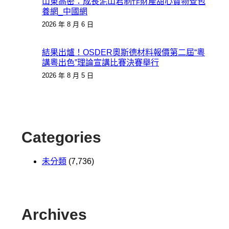
山東高密：成長泥山君制作財產甜心寶物查包
養網_中國網
2026 年 8 月 6 日
結果出爐！OSDER奧斯德材料報價第二屆“粵
講粵出色”理論宣講比賽決賽舉行
2026 年 8 月 5 日
Categories
未分類
(7,736)
Archives