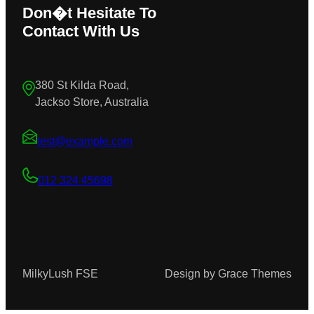
Don�t Hesitate To
Contact With Us
380 St Kilda Road,
Jackso Store, Australia
test@example.com
012 324 45698
MilkyLush FSE
Design by Grace Themes