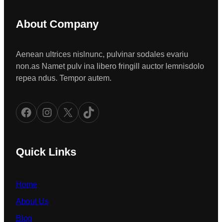
About Company
Aenean ultrices nislnunc, pulvinar sodales evariu
non.as Namet pulv ina libero fringill auctor lemnisdolo
repea ndus. Tempor autem.
Facebook
Instagram
X
TikTok
Quick Links
Home
About Us
Blog