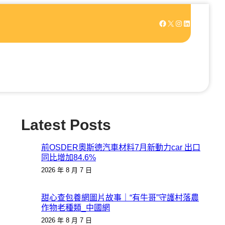
Facebook
X
Instagram
LinkedIn
Latest Posts
前OSDER奧斯德汽車材料7月新動力car 出口
同比增加84.6%
2026 年 8 月 7 日
甜心查包養網圖片故事｜“有牛哥”守護村落農
作物老種類_中國網
2026 年 8 月 7 日