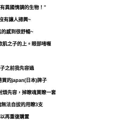
有異國情調的生物！”
沒有讓人掃興~
真的感到很舒暢~
款肌之子的上。眼部啫喱
子之前我先容過
的japan(日本)牌子
耐煩先容，掉瞭魂買瞭一套
端無法自拔的用瞭3支
以再重復購置