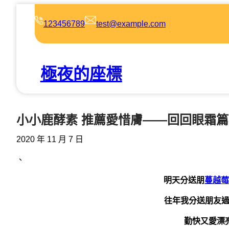
跳
至
123456789
test@example.com
主
要
內
極夜的座標
容
小小鹿酵素 推薦愛惜膚——回回眼霜篇
2020 年 11 月 7 日
、
明天分送朋
蔓越莓
往年我分送朋友過
勤快又愛漂