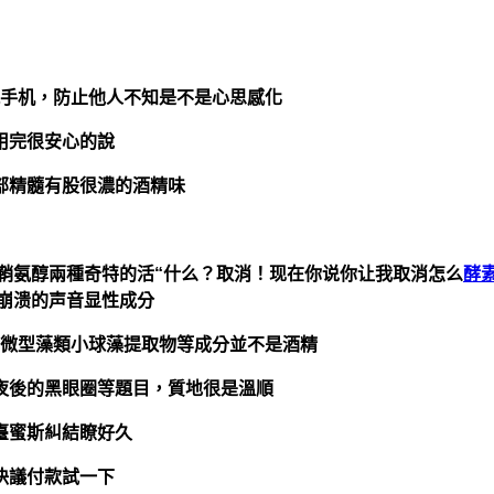
手机，防止他人不知是不是心思感化
用完很安心的說
部精髓有股很濃的酒精味
鞘氨醇兩種奇特的活“什么？取消！现在你说你让我取消怎么
酵
近崩溃的声音显性成分
微型藻類小球藻提取物等成分並不是酒精
夜後的黑眼圈等題目，
質地很是溫順
臺蜜斯糾結瞭好久
決議付款試一下