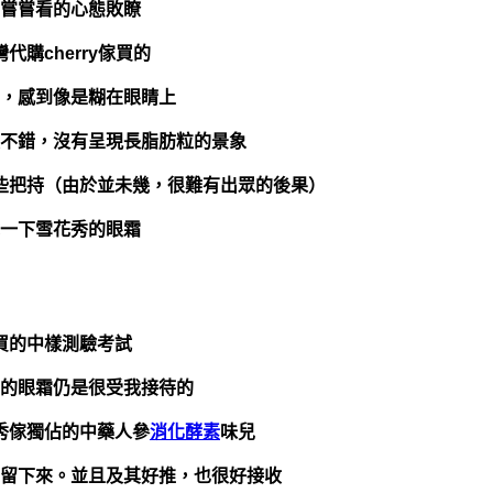
嘗嘗看的心態敗瞭
代購cherry傢買的
，感到像是糊在眼睛上
不錯，沒有呈現長脂肪粒的景象
些把持（由於並未幾，很難有出眾的後果）
一下雪花秀的眼霜
買的中樣測驗考試
的眼霜仍是很受我接待的
秀傢獨佔的中藥人參
消化酵素
味兒
留下來。並且及其好推，也很好接收