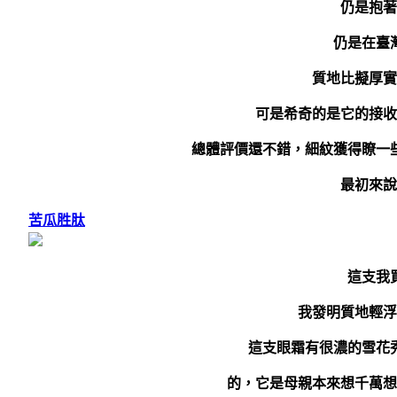
仍是抱著
仍是在臺灣
質地比擬厚實
可是希奇的是它的接收
總體評價還不錯，細紋獲得瞭一
最初來說
苦瓜胜肽
這支我
我發明質地輕浮
這支眼霜有很濃的雪花
的，它是母親本來想千萬想