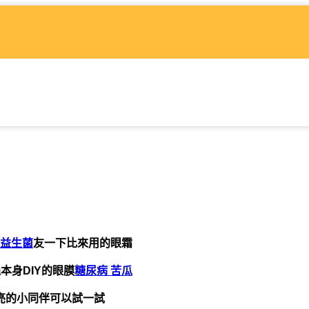
益生菌
友一下比來用的眼霜
本身DIY的眼膜
糖尿病 苦瓜
亮的小同伴可以試一試