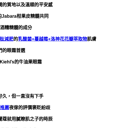
潤的質地以及溫順的平安感
Jabara柑果皮精髓共同
酒糟精髓的成分
肽減肥
的
乳酸菌+蔓越莓+洛神花花瓣萃取物
肌膚
門的眼霜首選
iehl’s的牛油果眼霜
好久，但一直沒有下手
推薦
夜傢的評價褒貶紛歧
蘭蔻就用膩瞭肌之子的時辰