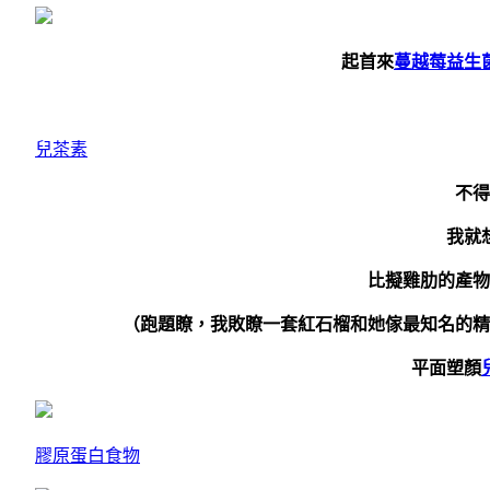
起首來
蔓越莓益生
兒茶素
不得
我就
比擬雞肋的產物
（跑題瞭，我敗瞭一套紅石榴和她傢最知名的精
平面塑顏
膠原蛋白食物