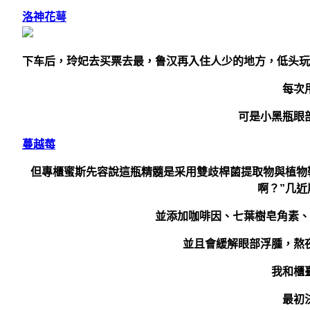
洛神花萼
下车后，玲妃去买票去最，鲁汉再入住人少的地方，低头玩
每次
可是小黑瓶眼
蔓越莓
但專櫃蜜斯先容說這瓶精髓是采用雙歧桿菌提取物與植物
啊？”几
並添加咖啡因、七葉樹皂角素、
並且會緩解眼部浮腫，熬
我和櫃
最初