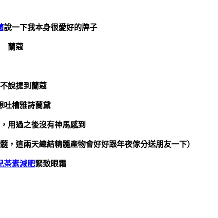
菌
說一下我本身很愛好的牌子
蘭蔻
不說提到蘭蔻
想吐槽雅詩蘭黛
，用過之後沒有神馬感到
髓，這兩天總結精髓產物會好好跟年夜傢分送朋友一下）
兒茶素減肥
緊致眼霜