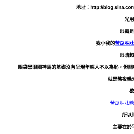
地址：http://blog.sina.com
光用
眼霜是
我小我的
苦瓜胜肽
眼睛超
眼袋黑眼圈神馬的基礎沒有呈現年輕人不以為恥，但悶
就是熬夜幾
歇
苦瓜胜肽糖
所以
主要在於