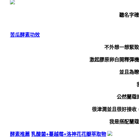
聽名字確
苦瓜酵素功效
不外想一想緊致
激起膠原卵白開釋彈機
並且為瞭
公然蘭蔻
很津潤並且很好接收
我是搭配蘭蔻
酵素推薦
乳酸菌+蔓越莓+洛神花花瓣萃取物