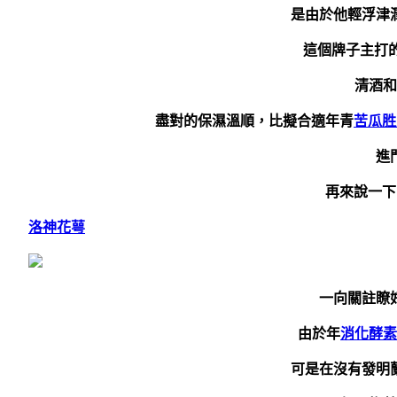
是由於他輕浮津
這個牌子主打的
清酒和
盡對的保濕溫順，比擬合適年青
苦瓜胜
進
再來說一下K
洛神花萼
一向關註瞭
由於年
消化酵素
可是在沒有發明