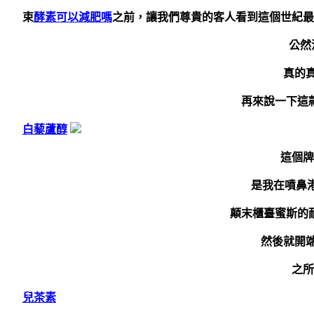
束
酵素可以減肥嗎
之前，讓我們尊貴的客人看到這個世紀最
公然
真的
再來說一下這
白藜蘆醇
這個牌
是我在噴鼻港買
顛末櫃臺蜜斯的
然後就開
之所
兒茶素