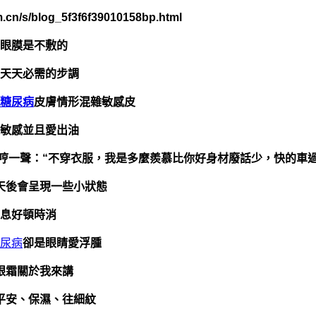
.cn/s/blog_5f3f6f39010158bp.html
眼膜是不敷的
天天必需的步調
糖尿病
皮膚情形混雜敏感皮
敏感並且愛出油
哼一聲：“不穿衣服，我是多麼羨慕比你好身材廢話少，快的車
天後會呈現一些小狀態
息好頓時消
尿病
卻是眼睛愛浮腫
眼霜關於我來講
平安、保濕、往細紋