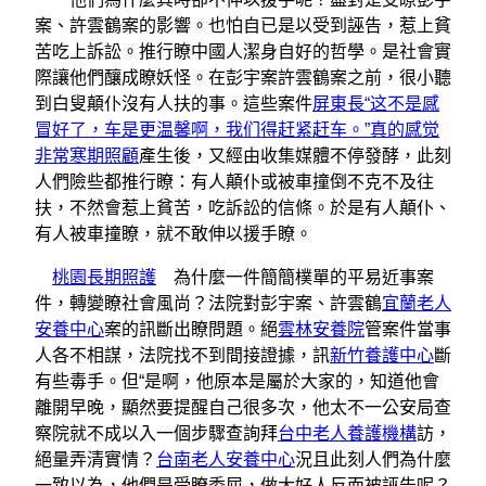
案、許雲鶴案的影響。也怕自已是以受到誣告，惹上貧
苦吃上訴訟。推行瞭中國人潔身自好的哲學。是社會實
際讓他們釀成瞭妖怪。在彭宇案許雲鶴案之前，很小聽
到白叟顛仆沒有人扶的事。這些案件
屏東長“这不是感
冒好了，车是更温馨啊，我们得赶紧赶车。”真的感觉
非常寒期照顧
產生後，又經由收集媒體不停發酵，此刻
人們險些都推行瞭：有人顛仆或被車撞倒不克不及往
扶，不然會惹上貧苦，吃訴訟的信條。於是有人顛仆、
有人被車撞瞭，就不敢伸以援手瞭。
桃園長期照護
為什麼一件簡簡樸單的平易近事案
件，轉變瞭社會風尚？法院對彭宇案、許雲鶴
宜蘭老人
安養中心
案的訊斷出瞭問題。絕
雲林安養院
管案件當事
人各不相謀，法院找不到間接證據，訊
新竹養護中心
斷
有些毒手。但“是啊，他原本是屬於大家的，知道他會
離開早晚，顯然要提醒自己很多次，他太不一公安局查
察院就不成以入一個步驟查詢拜
台中老人養護機構
訪，
絕量弄清實情？
台南老人安養中心
況且此刻人們為什麼
一致以為，他們是受瞭委屈，做大好人反而被誣告呢？