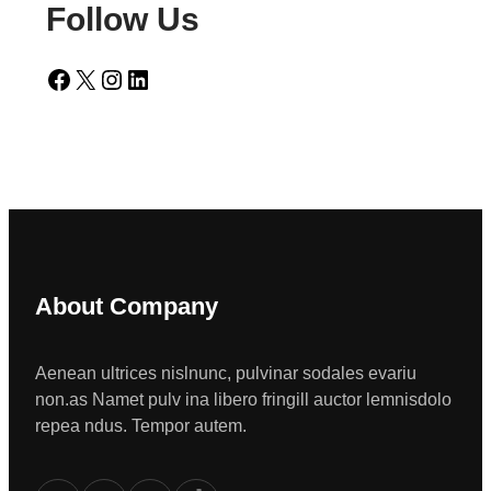
Follow Us
Facebook
X
Instagram
LinkedIn
About Company
Aenean ultrices nislnunc, pulvinar sodales evariu
non.as Namet pulv ina libero fringill auctor lemnisdolo
repea ndus. Tempor autem.