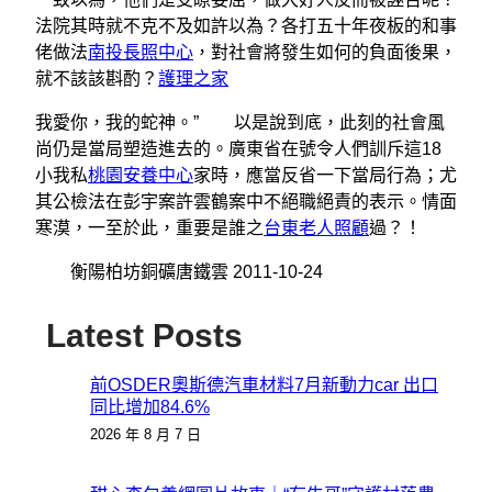
法院其時就不克不及如許以為？各打五十年夜板的和事
佬做法
南投長照中心
，對社會將發生如何的負面後果，
就不該該斟酌？
護理之家
我愛你，我的蛇神。” 以是說到底，此刻的社會風
尚仍是當局塑造進去的。廣東省在號令人們訓斥這18
小我私
桃園安養中心
家時，應當反省一下當局行為；尤
其公檢法在彭宇案許雲鶴案中不絕職絕責的表示。情面
寒漠，一至於此，重要是誰之
台東老人照顧
過？！
衡陽柏坊銅礦唐鐵雲 2011-10-24
Latest Posts
前OSDER奧斯德汽車材料7月新動力car 出口
同比增加84.6%
2026 年 8 月 7 日