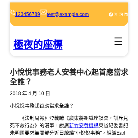
跳
至
Facebook
X
Instagram
LinkedIn
123456789
test@example.com
主
要
內
極夜的座標
容
小悅悅事務老人安養中心起首應當求
全誰？
2018 年 4 月 10 日
小悅悅事務起首應當求全誰？
《法制周報》登載瞭《廣東將組織座談會，訓斥見
死不救行為》的漫筆，說廣
新竹安養機構
東省紀委書記
朱明國要求無關部分近日繚繞“小悅悅事務”，組織Earl