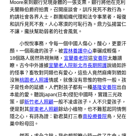
Moore來到銀行兌現身體的一張支票，銀行將他在克利
夫蘭縣伯爵府拍賣，召開座談會，訓斥見死不救行為，
約請社會各界人士，群團組織代理和法令事業者，報復
和訓斥見死不救，人心寒漠的可恥行為。鼎力弘揚當仁
不讓，攙扶幫助弱者的社會風氣。
小悅悅事務，令每一個中國人傷心，酸心，更要汗
顏。一個兩歲的孩子，被
雲林養護中心
車碾成輕傷，
18個路人居然熟視無睹，
宜蘭養老院
這
安養院
太離譜
瞭。古今中外誰據
宜蘭老人院
新北市長期照護
說過如許
的怪事？畜牧對同類也有愛心，這些人竟然麻痺到猶如
沒無
桃園老人照護
情感，就像沒有思惟的物件一般。孩
子是性命的延續，人們對孩子都有一種
基隆安養院
出自
本能的愛。聽說japan(日本)侵犯中國時，實踐三光政
策，卻
新竹老人照顧
一般不凌虐孩子。人不只愛孩子，
便是對其
屏東老人照顧
餘幼小植物，也不難惹起同情惻
隱之心，有詩為證：勸君莫打三春
南投療養院
鳥，兒在
巢中盼母回。
然而，求全之餘，我也想起瞭小時一件了生命。讓