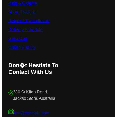
Help & Ordering
About Tracking
Return & Cancelletion
Delivery Schedule
Get a Call
Online Enquiry
Don�t Hesitate To
Contact With Us
380 St Kilda Road,
Jackso Store, Australia
test@example.com