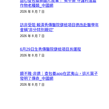
甜心查包養網圖片故事｜“有牛哥”守護村落農
作物老種類_中國網
2026 年 8 月 7 日
訪非受阻 賴清秀傳醫院健檢項目德改赴醫學年
會稱“非分特別親切”
2026 年 8 月 7 日
6月29日生秀傳醫院健檢項目肖運程
2026 年 8 月 7 日
鏡不雅·非遺｜查包養app在武夷山，這片葉子
發明了傳奇_中國網
2026 年 8 月 7 日