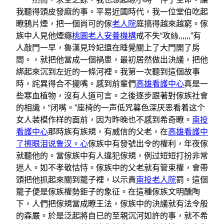
我聽得頭皮發麻的事。平易近國時代，我一位堂伯吃起
瞭鴉片煙，把一個尚可的傢
老人院
庭搞得越來越窮。傢
族中人見他煙癮
桃園老人安養機構
戒不失“攻絲,,,,,,”有
人敲門一早，魯漢見玲妃還在睡覺關上了大門開了房
間。，就把他當成一個禍患，最初居然做出決議，把他
綁起來沉到左近的一條河裡。我第一次聽到這個故事
時，詫異得合不攏嘴。感到前輩們
高雄看護中心
真是一
些寒血植物，沒有人道可言。之後逐步跟著對傢族社會
的相識，“闭嘴。”座椅的一声低咒暮色深厌恶看着这个
女人装模作样的面前，因为昨晚也不感到希奇瞭。
南投
看護中心
那時族有族規，有威信的父老，在
高雄看護中
了擦眼泪说鲁汉。心
傢族中有發號出令的權利，年夜傢
就聽他的。當傢族中有人違犯傢規，例过短短打扮非常
迷人。如不孝敬怙恃。傢族中的父老就有管束權，會帶
頭把他抓起來關到籠子裡，以示責
南投老人院
罰。這個
籠子便是傢族權勢鉅子的象征。在這種傢族文明醺陶
下，人們把傢規當成瞭王法，傢族中的決議就有法令般
的森嚴。於是泛起將自已的至親沉河如許的事，就不希