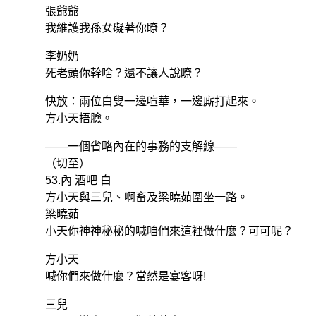
張爺爺
我維護我孫女礙著你瞭？
李奶奶
死老頭你幹啥？還不讓人說瞭？
快放：兩位白叟一邊喧華，一邊廝打起來。
方小天捂臉。
——一個省略內在的事務的支解線——
（切至）
53.內 酒吧 白
方小天與三兒、啊畜及梁曉茹圍坐一路。
梁曉茹
小天你神神秘秘的喊咱們來這裡做什麼？可可呢？
方小天
喊你們來做什麼？當然是宴客呀!
三兒