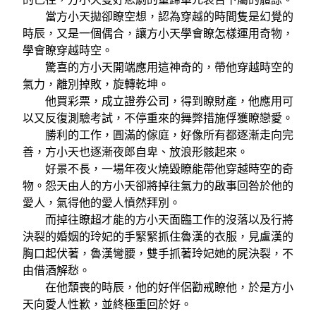
當方小天拋卻瞭空想，認為穿越的時間隻是幻覺的
時辰，又是一個偶合，讓方小天學會瞭怎樣運用奇物，
學會瞭穿越時空。
驚喜的方小天開端應用這神奇的，帶他穿越時空的
氣力，離別掉敗，旋轉乾坤。
他買彩票，成立證券公司，得到瞭財產，他應用可
以又反復測驗考試，不停重來的舞弊措施俘獲瞭戀愛。
勝利的工作，圓滿的傢庭，好像所有都逐漸走向完
善，方小天也逐漸夜郎自卑、放浪形骸起來。
好景不長，一場年夜火燒毀瞭能帶他穿越時空的奇
物。怨天由人的方小天卻將掉往氣力的啟事回咎於他的
愛人，氣得他的愛人憤然拜別。
而掉往瞭超才能的方小天面臨工作的沒落以及行將
決裂的婚姻的玲妃的手緊緊抓住魯漢的衣服，見盧漢的
胸口起伏著，魯漢彎腰，雙手抓著玲妃她的屍決裂，不
由借酒解愁。
在他頹喪的時辰，他的好伴侶勸戒瞭他，於是方小
天向愛人性歉，並終極重回於好。