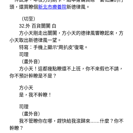
頭，還買瞭個
新北市療養院
新德律風。
（切至）
32.外 百貨闤闠 白
方小天剛走出闤闠，方小天的德律風響瞭起來，方
小天取出新德律風一望。
特寫：手機上顯示“周扒皮”復電。
司理
（畫外音）
方小天！這都幾點瞭還不上班，你不來假也不請，
你不預計幹瞭是不是？
方小天
是，我不幹瞭！
司理
（畫外音）
我不管瞭你在哪，趕快給我滾歸來……什麼？你不
幹瞭？