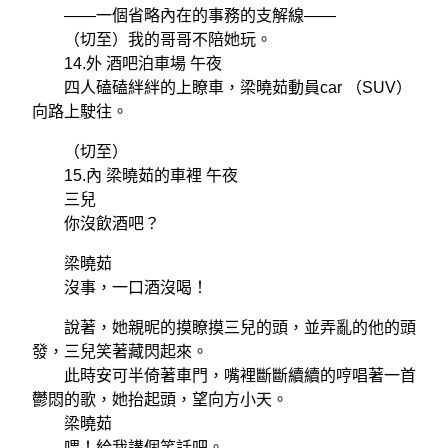
——一個省略內在的事務的支解線——
（切至）我的哥哥不陪她玩。
14.外 酒吧泊車場 午夜
四人磕磕絆絆的上瞭車，梁曉茹動員car （SUV）
向路上駛往。
（切至）
15.內 梁曉茹的車裡 午夜
三兒
你沒飲酒吧？
梁曉茹
沒事，一口酒沒喝！
說著，她親昵的摸瞭摸三兒的頭，並弄亂的他的頭
發，三兒笑著藏閃起來。
此時安可半倚著車門，嘴裡斷斷續續的哼唱著一首
鬱悶的歌，她抬起頭，望向方小天。
梁曉茹
喂！給我講個笑話吧。