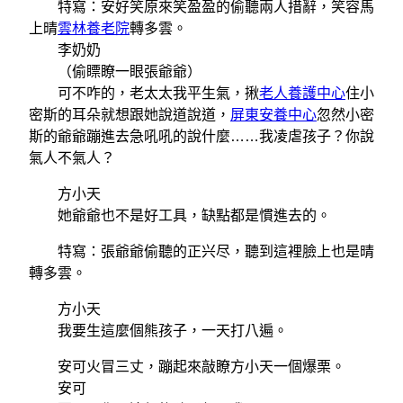
特寫：安好笑原來笑盈盈的偷聽兩人措辭，笑容馬
上晴
雲林養老院
轉多雲。
李奶奶
（偷瞟瞭一眼張爺爺）
可不咋的，老太太我平生氣，揪
老人養護中心
住小
密斯的耳朵就想跟她說道說道，
屏東安養中心
忽然小密
斯的爺爺蹦進去急吼吼的說什麼……我凌虐孩子？你說
氣人不氣人？
方小天
她爺爺也不是好工具，缺點都是慣進去的。
特寫：張爺爺偷聽的正兴尽，聽到這裡臉上也是晴
轉多雲。
方小天
我要生這麼個熊孩子，一天打八遍。
安可火冒三丈，蹦起來敲瞭方小天一個爆栗。
安可