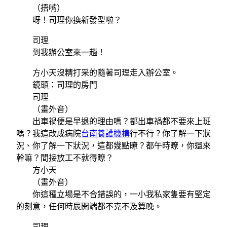
（捂嘴）
呀！司理你換新發型啦？
司理
到我辦公室來一趟！
方小天沒精打采的隨著司理走入辦公室。
鏡頭：司理的房門
司理
（畫外音）
出車禍便是早退的理由嗎？都出車禍都不要來上班
嗎？我這改成病院
台南養護機構
行不行？你了解一下狀
況、你了解一下狀況，這都幾點瞭？都午時瞭，你還來
幹嘛？間接放工不就得瞭？
方小天
（畫外音）
你這種立場是不合錯誤的，一小我私家隻要有堅定
的刻意，任何時辰開端都不克不及算晚。
司理