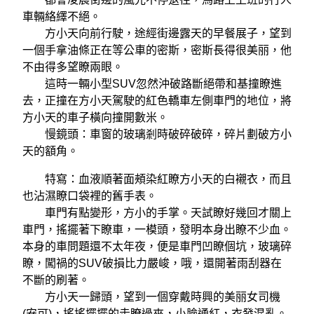
車輛絡繹不絕。
方小天向前行駛，途經街邊露天的早餐展子，望到
一個手拿油條正在等公車的密斯，密斯長得很美丽，他
不由得多望瞭兩眼。
這時一輛小型SUV忽然沖破路斷絕帶和基撞瞭進
去，正撞在方小天駕駛的紅色轎車左側車門的地位，將
方小天的車子橫向撞開數米。
慢鏡頭：車窗的玻璃剎時破碎破碎，碎片劃破方小
天的額角。
特寫：血液順著面頰染紅瞭方小天的白襯衣，而且
也沾濕瞭口袋裡的舊手表。
車門有點變形，方小的手掌。天試瞭好幾回才關上
車門，搖擺著下瞭車，一模頭，發明本身出瞭不少血。
本身的車問題還不太年夜，便是車門凹瞭個坑，玻璃碎
瞭，闖禍的SUV破損比力嚴峻，哦，還開著雨刮器在
不斷的刷著。
方小天一歸頭，望到一個穿戴時興的美丽女司機
(安可)，搖搖擺擺的走瞭過來，小臉通紅，衣發混亂。