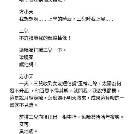
方小天
我想想啊……上學的時辰，三兒睡我上展……
三兒
不許損壞我的輝煌抽像！
梁曉茹打瞭三兒一下。
梁曉茹
讓他講！
方小天
一天，三兒收到女友短信說“玉輪走瞭，太陽為何
還不升起”，他百思不得其解，就問我，我說很簡樸，
這是說月經走瞭，怎麼還不明天將來，成果這貨嗖的一
聲就不見瞭。
前排三兒向後甩出一根中指，梁曉茹哈哈年夜笑。
安可
臭地痞。