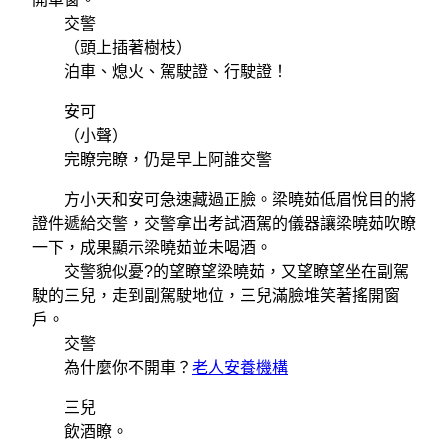
交警
（頭上插著樹枝）
泊車、熄火、駕駛證、行駛證！
安可
（小聲）
完瞭完瞭，仍是早上阿誰交警
方小天和安可急速藏過正臉。梁曉茹低眉悅目的將
證件遞給交警，交警拿出考試酒駕的儀器讓梁曉茹吹瞭
一下，成果顯示梁曉茹並未喝酒。
交警貌似憂?的望瞭望梁曉茹，又望瞭望坐在副駕
駛的三兒，走到副駕駛地位，三兒滿臉堆笑著搖開窗
戶。
交警
為什麼你不開車？
老人安養機構
三兒
飲酒瞭。