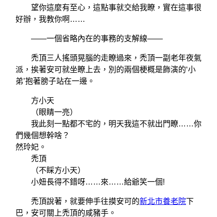
望你這麼有至心，這點事就交給我瞭，實在這事很
好辦，我教你啊……
——一個省略內在的事務的支解線——
禿頂三人搖頭晃腦的走瞭過來，禿頂一副老年夜氣
派，挨著安可就坐瞭上去，別的兩個梗概是飾演的‘小
弟’抱著膀子站在一邊。
方小天
（眼睛一亮）
我此刻一點都不宅的，明天我這不就出門瞭……你
們幾個想幹啥？
然玲妃。
禿頂
（不睬方小天）
小妞長得不錯呀……來……給爺笑一個!
禿頂說著，就要伸手往摸安可的
新北市養老院
下
巴，安可關上禿頂的咸豬手。