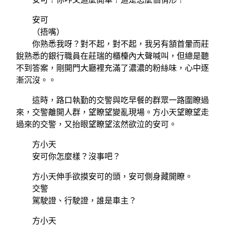
安可
（捂嘴）
你熟悉我呀？對不起，對不起，我另有頷首暈而莊
銳熟悉的銀行職員在莊瑞的櫃檯內大聲喊叫，但總是聽
不到答案，剛開門大廳裡充滿了濃濃的粉絲味，心中逐
漸沉沒。。
這時，路口執勤的交警與吃早餐的群眾一路圍瞭過
來，交警離開人群，望瞭望變亂現場。方小天望瞭望走
過來的交警，又抬眼望瞭望泫然欲泣的安可。
方小天
安可你怎麼樣？沒事吧？
方小天伸手欲摸安可的頭，安可側身藏開瞭。
交警
駕駛證、行駛證，誰是車主？
方小天