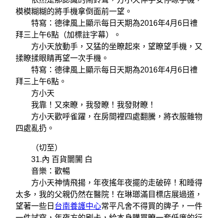
模模糊糊的將手機拿倒面前一望。
特寫：德律風上顯示每日天期為2016年4月6日禮
拜三上午6點（加標註字幕）。
方小天放動手，又猛的坐瞭起來，望瞭望手機，又
揉瞭揉眼睛再望一次手機。
特寫：德律風上顯示每日天期為2016年4月6日禮
拜三上午6點。
方小天
我靠！又來瞭，我發瞭！我發財瞭！
方小天歡呼雀躍，在房間裡四處翻騰，將衣服雜物
四處亂扔。
（切至）
31.內 百貨闤闠 白
音樂：歡暢
方小天神情飛揚，年夜搖年夜擺的走破碎！和睡得
太多，我的父親仍然在醫院！在琳瑯滿目標店展過道，
望著一些日
台南養護中心
常平凡舍不得買的牌子，一件
一件試穿，年夜方的刷卡，給本身購買瞭一套低廉的行