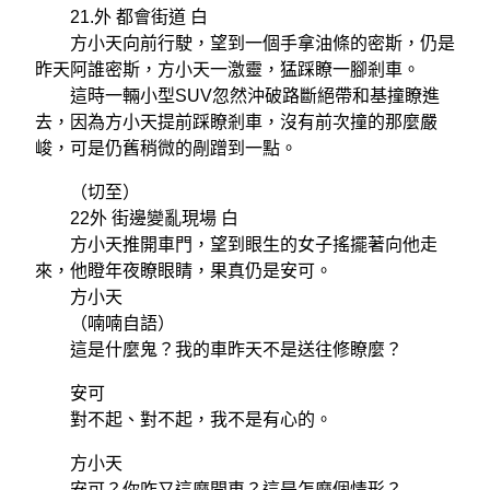
21.外 都會街道 白
方小天向前行駛，望到一個手拿油條的密斯，仍是
昨天阿誰密斯，方小天一激靈，猛踩瞭一腳剎車。
這時一輛小型SUV忽然沖破路斷絕帶和基撞瞭進
去，因為方小天提前踩瞭剎車，沒有前次撞的那麼嚴
峻，可是仍舊稍微的剮蹭到一點。
（切至）
22外 街邊變亂現場 白
方小天推開車門，望到眼生的女子搖擺著向他走
來，他瞪年夜瞭眼睛，果真仍是安可。
方小天
（喃喃自語）
這是什麼鬼？我的車昨天不是送往修瞭麼？
安可
對不起、對不起，我不是有心的。
方小天
安可？你咋又這麼開車？這是怎麼個情形？