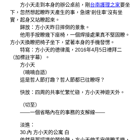
方小天走到本身的辦公桌前，剛
台南護理之家
要坐
下，忽然想起瞭昨天產生的事，急速‘剎住車’沒有坐
實，起身又站瞭起來。
歸放：方小天昨日摔倒的景象。
他用手按瞭幾下座椅，一個焊接處果真不堅固瞭。
方小天換瞭把椅子坐下，望著本身的手機發愣。
特寫：方小天的德律風，2016年4月5日禮拜二
（加標註字幕）。
方小天
（喃喃自語）
這是哲人節打趣？哲人節都已往瞭呀？
快放：四周的共事忙繁忙碌，方小天神遊天外。
（切至）
——一個省略內在的事務的支解線——
淡進：
30.內 方小天的公寓 白
依然是那認識的鬧鈴聲，方小天伸手安停瞭手機，