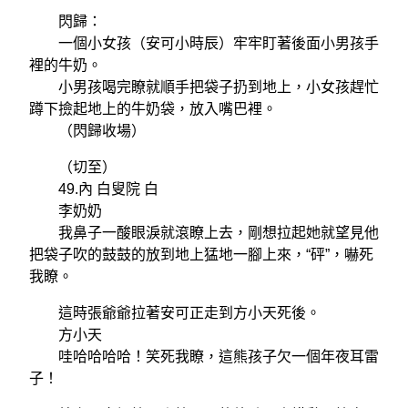
閃歸：
一個小女孩（安可小時辰）牢牢盯著後面小男孩手
裡的牛奶。
小男孩喝完瞭就順手把袋子扔到地上，小女孩趕忙
蹲下撿起地上的牛奶袋，放入嘴巴裡。
（閃歸收場）
（切至）
49.內 白叟院 白
李奶奶
我鼻子一酸眼淚就滾瞭上去，剛想拉起她就望見他
把袋子吹的鼓鼓的放到地上猛地一腳上來，“砰”，嚇死
我瞭。
這時張爺爺拉著安可正走到方小天死後。
方小天
哇哈哈哈哈！笑死我瞭，這熊孩子欠一個年夜耳雷
子！