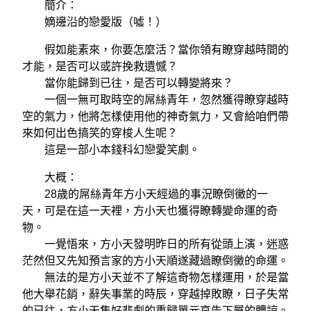
簡介：
嫡邊沿的戀愛版（噓！）
假如能素來，你要怎麼活？當你領有瞭穿越時間的
才能，是否可以或許挽救遺憾？
當你能歸到已往，是否可以轉變將來？
一個一無可取時空的屌絲青年，忽然獲得瞭穿越時
空的氣力，他將怎樣使用他的神奇氣力，又會給咱們帶
來如何出色搞笑的穿梭人生呢？
這是一部小本錢科幻戀愛笑劇。
大概：
28歲的屌絲青年方小天經過的事況瞭倒黴的一
天，可是在這一天裡，方小天也獲得瞭轉變命運的奇
物。
一覺悟來，方小天發明昨日的所有從頭上演，迷惑
茫然但又先知預言家的方小天順遂藏過瞭倒黴的命運。
無法的是方小天並不了解這奇物怎樣運用，於是當
他大舉花銷，辭失事業的時辰，穿越掉敗瞭，日子失常
的已往，方小天隻好悲劇的重歸單元哀告下屬的體諒。