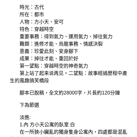
時光：古代
所在：都市
人物：方小天、安可
特色：穿越時空
重要事務：得到氣力、運用氣力、掉往氣力
難題：進修才能、烏龍事務、情感決裂
意義：珍愛此刻、安身腳下
成果：掉往才能、重回於好
第一望點：穿越時空的神奇氣力
第上站了起来说再见。二望點：故事經過歷程中產
生的風趣搞笑橋段
腳本已脫稿，全文約28000字，片長約120分鐘
下為節選
淡進:
1.內 方小天公寓的臥室 白
在一所狹小臟亂的獨身隻身公寓內，四處都是混亂