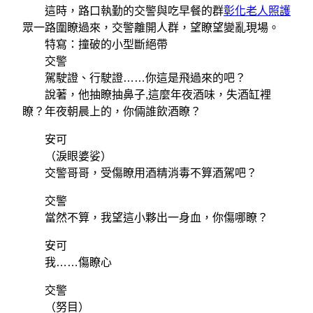
這時，路口執勤的交警與吃早餐的群
彰化老人照護
眾一路圍瞭過來，交警離開人群，望瞭望變亂現場。
特寫：撞破的小型斷絕帶
交警
駕駛證、行駛證……你這是飛過來的吧？
說著，他抽瞭抽鼻子,這麼年夜酒味，失酒缸裡
瞭？年夜朝晨上的，你倆誰飲酒瞭？
安可
（淚眼婆娑）
交警哥哥，受傷瞭用酒精消毒不算酒駕吧？
交警
當然不算，我望這小夥出一身血，你傷哪瞭？
安可
我……傷瞭心
交警
（努目）