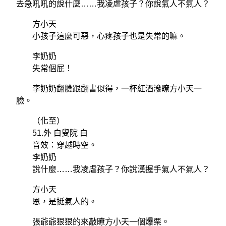
去急吼吼的說什麼……我凌虐孩子？你說氣人不氣人？
方小天
小孩子這麼可惡，心疼孩子也是失常的嘛。
李奶奶
失常個屁！
李奶奶翻臉跟翻書似得，一杯紅酒潑瞭方小天一
臉。
（化至）
51.外 白叟院 白
音效：穿越時空。
李奶奶
說什麼……我凌虐孩子？你說漢握手氣人不氣人？
方小天
恩，是挺氣人的。
張爺爺狠狠的來敲瞭方小天一個爆栗。