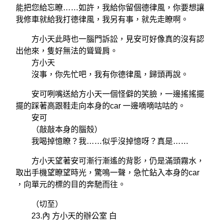
能把您給忘瞭……如許，我給你留個德律風，你要想讓
我修車就給我打德律風，我另有事，就先走瞭啊。
方小天此時也一腦門訴訟，見安可好像真的沒有認
出他來，隻好無法的聳聳肩。
方小天
沒事，你先忙吧，我有你德律風，歸頭再說。
安可咧嘴送給方小天一個怪僻的笑臉，一邊搖搖擺
擺的踩著高跟鞋走向本身的car 一邊嘀嘀咕咕的。
安可
（敲敲本身的腦殼）
我喝掉憶瞭？我……似乎沒掉憶呀？真是……
方小天望著安可漸行漸遙的背影，仍是滿頭霧水，
取出手機望瞭望時光，驚鳴一聲，急忙鉆入本身的car
，向單元的標的目的奔馳而往。
（切至）
23.內 方小天的辦公室 白