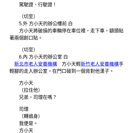
駕駛證、行駛證！
（切至）
5.外 方小天的辦公樓前 白
方小天將破損的車輛停在車位裡，走下車，額頭貼
著兩個創口貼。
（切至）
6.內 方小天的辦公室 白
新北市老人安養機構
方小天輕
新竹老人安養機構
手
輕腳的走入辦公室，在門口碰到一個背對他漢子。
方小天
（拉住他）
兄弟，司理在嗎？
司理
（轉過身）
我便是。
方小天