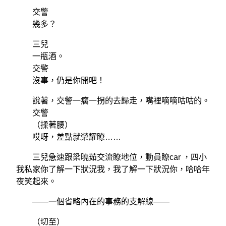
交警
幾多？
三兒
一瓶酒。
交警
沒事，仍是你開吧！
說著，交警一瘸一拐的去歸走，嘴裡嘀嘀咕咕的。
交警
（揉著腰）
哎呀，差點就榮耀瞭……
三兒急速跟梁曉茹交流瞭地位，動員瞭car ，四小
我私家你了解一下狀況我，我了解一下狀況你，哈哈年
夜笑起來。
——一個省略內在的事務的支解線——
（切至）