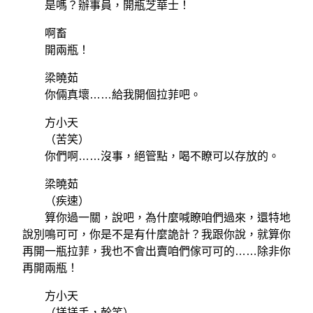
是嗎？辦事員，開瓶芝華士！
啊畜
開兩瓶！
梁曉茹
你倆真壞……給我開個拉菲吧。
方小天
（苦笑）
你們啊……沒事，絕管點，喝不瞭可以存放的。
梁曉茹
（疾速）
算你過一關，說吧，為什麼喊瞭咱們過來，還特地
說別鳴可可，你是不是有什麼詭計？我跟你說，就算你
再開一瓶拉菲，我也不會出賣咱們傢可可的……除非你
再開兩瓶！
方小天
（搓搓手，幹笑）