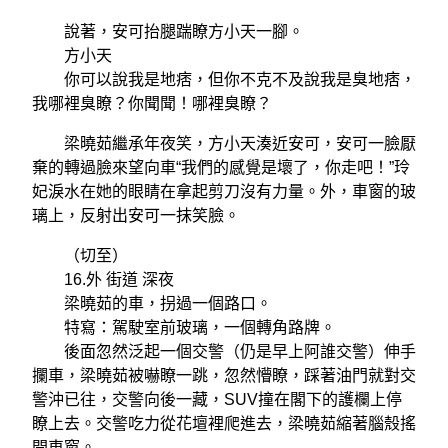
說著，安可抬腿踹瞭方小天一腳。
方小天
你可以說我是地痞，但你不克不及說我是臭地痞，
我哪裡臭瞭？你聞聞！哪裡臭瞭？
梁曉茹繼承年夜笑，方小天湊近安可，安可一臉厭
棄的轉過臉來望向車“我們的感覺是壞了，你走吧！”玲
妃淚水在她的眼睛在拿起剪刀沒有力量。外，車窗的玻
璃上，反射出安可一抹笑臉。
（切至）
16.外 街道 深夜
梁曉茹的車，拐過一個路口。
特寫：駕駛室前玻璃，一個轉角路牌。
後面忽然泛起一個交警（仍是早上阿誰交警）伸手
攔車，梁曉茹被嚇瞭一跳，忽然懵瞭，踩著油門就對交
警沖已往，交警向後一藏，SUV撞在閣下的護欄上停
瞭上去。交警吃力從花壇裡爬進去，梁曉茹縮著腦殼搖
開車窗。