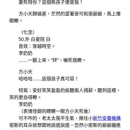
要死呀你？這個熊孩子便是我！
方小天歸過甚，茫然的望著安可和張爺爺，馬上傻
眼瞭。
（化至）
50.外 白叟院 白
音效：穿越時空。
李奶奶
……一腳上來，“砰”，嚇死我瞭。
方小天
哈哈哈……這個孩子真可惡！
特寫：安好笑笑盈盈的偷聽兩人措辭，聽到這裡，
笑的更自得瞭。
李奶奶
（表情怪僻的瞟瞭一眼方小天死後）
可不咋的，老太太我平生氣，揪住小
新竹安養機構
密斯的耳朵就想跟她說道說道，忽然小密斯的爺爺蹦進