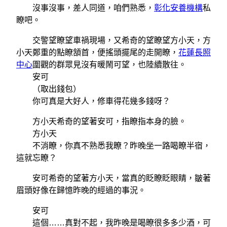
沒事沒事，差人同道，咱們熟悉，
彰化安養機構
私
瞭吧。
交警望瞭望車禍現場，又希奇的望瞭望方小天，方
小天鄭重的點瞭頷首，便搖頭擺尾的走開瞭，
花蓮長照
中心
圍觀的群眾見沒有暖鬧可望，也陸續散往。
安可
（取出錢包）
你可真是大好人，修車得花幾多錢呀？
方小天希奇的望著安可，指瞭指本身的臉。
方小天
不消瞭，你真不熟悉我瞭？昨晚坐一路喝瞭半宿，
這就忘瞭？
安可希奇的望著方小天，當真的眨瞭眨眼睛，皺著
眉頭好像在歸憶昨晚的經過的事況。
安可
這個……真對不起，我昨晚是喝瞭很多多少酒，可