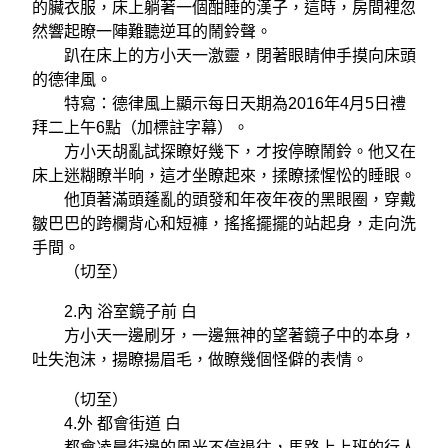
的臟衣服，床上躺著一個酣睡的漢子，這時，房間裡忽
然響起瞭一陣難聽逆耳的鬧鈴聲。
趴在床上的方小天一激靈，閉著眼睛伸手摸向床頭
的德律風。
特寫：德律風上顯示每日天期為2016年4月5日禮
拜二上午6點（加標註字幕）。
方小天胡亂試探瞭好幾下，才按停瞭鬧鈴。他又在
床上迷糊瞭半晌，這才坐瞭起來，揉瞭揉惺忪的睡眼。
他頂著滿頭蓬亂的頭發和年夜年夜的黑眼圈，穿戴
皺巴巴的跨欄背心和短褲，搖搖擺擺的站起身，走向洗
手間。
（切至）
2.內 浴室鏡子前 白
方小天一邊刷牙，一邊無神的望著鏡子中的本身，
吐失泡沫，揚瞭揚眉毛，做瞭幾個怪僻的表情。
（切至）
4.外 都會街道 白
都會凌晨街邊的風光不停退往，馬路上上班的行人