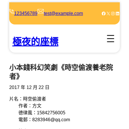
跳
至
Facebook
X
Instagram
LinkedIn
123456789
test@example.com
主
要
內
極夜的座標
容
小本錢科幻笑劇《時空偷渡養老院
者》
2017 年 12 月 22 日
片名：時空偷渡者
作者：方文
德律風：15842756005
電郵：8283946@qq.com