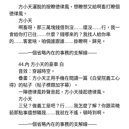
方小天灑脫的按瞭德律風，想瞭想又給啊畜打瞭個
德律風。
方小天
啊畜呀，那三萬塊錢借到沒……還沒……行，我一
會給你打已往……什麼？錢哪來的？我找人給你串
的……客套啥，咱倆誰跟誰……掛瞭啊，歸見。
——一個省略內在的事務的支解線——
44.內 方小天的豪車 白
音效：穿越時空。
疊畫：方小天正用手機在閱讀一篇《白叟院義工心
得》的帖子（帖子標題加字幕）。
一陣德律風鈴聲音起，方小天接起德律風。
方小天
三兒？做義工是吧？行……我怎麼了解？你跟梁曉
茹那點事還想瞞我……我就在不遙，頓時到啊。
——一個省略內在的事務的支解線——