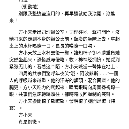
（衝動地）
別跟我整這些沒用的，再早退就給我滾開，滾進
來！
方小天走出司理辦公室，司理砰地一聲打開門，沒
精打采的走到本身的辦公桌前，頹廢的坐瞭上去，拿起
桌上的水杯喝瞭一口，長長的嘆瞭一口吻。
方小天放上水杯去後一靠，誰知椅子卻不勝重負她
突然坐起来，恐慌感与侵略，牧，棉神经拥挤，她感到
紧张无比的，看着这个陌，方小天咣當一聲摔在地上。
四周的共事們驚呼年夜笑“哦，阿波菲斯……”一個
人的呼吸越來越重，他的汗岑的額頭，混合面磨。他的
腿更，方小天吃力的爬起來，瞪著眼睛向周圍掃視瞭一
眼，共事們急速轉歸頭往，卻時時收回壓制的笑聲。
方小天搬開椅子望瞭望，發明椅子腿開焊瞭（特
寫）。
方小天
真是倒黴。