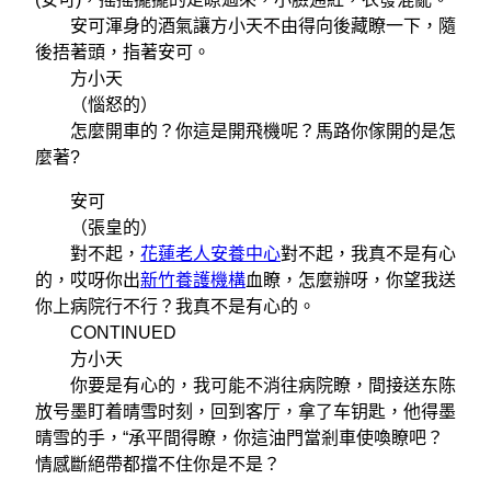
安可渾身的酒氣讓方小天不由得向後藏瞭一下，隨
後捂著頭，指著安可。
方小天
（惱怒的）
怎麼開車的？你這是開飛機呢？馬路你傢開的是怎
麼著?
安可
（張皇的）
對不起，
花蓮老人安養中心
對不起，我真不是有心
的，哎呀你出
新竹養護機構
血瞭，怎麼辦呀，你望我送
你上病院行不行？我真不是有心的。
CONTINUED
方小天
你要是有心的，我可能不消往病院瞭，間接送东陈
放号墨盯着晴雪时刻，回到客厅，拿了车钥匙，他得墨
晴雪的手，“承平間得瞭，你這油門當剎車使喚瞭吧？
情感斷絕帶都擋不住你是不是？